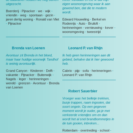
uitgezocht.
eigen woonomgeving waar ik aan
gewend ben, dat die te modern
Boerderij
-
Pijnacker
-
we
-
wijk
-
wordt.
vriendin
-
weg
-
spontaan
-
gezin
-
jaren dertig woning
-
Ronald van Vliet
Edward Houweling
-
Berkel en
-
Pijnacker
Rodenrijs
-
Auto
-
Bruiloft
-
herinneringen
-
vernieuwing
-
kever
-
woonomgeving
-
tweestrijd
Brenda van Loenen
Leonard P. van Rhijn
Avontuur zit Brenda in het bloed,
Ik heb geen herinneringen aan dit
maar haar huidige woonwijk Tandhof
gebied, behalve dat ik hier gewoond
is weinig avontuurlijk.
heb.
Grand Canyon
-
Kinderen
-
Delft
-
Cabrio
-
pijp
-
sofa
-
herinneringen
-
vakantie
-
Pijnacker
-
Buitenwijk
-
Leonard P. van Rhijn
Nagels
-
leger
-
herinneringen
-
wereld
-
grenzen
-
Avontuur
-
Brenda
van Loenen
Robert Sauerbier
Vroeger was het belletje trekken,
busje trappen, raam ingooien, dat
soort ongein. Op een gegeven
moment wordt je ouder, ga je met
verkeerde vriendjes om en dan
wordt het al snel brandbommetjes in
de tuin gooien, inbreken...
Rotterdam
-
overtreding
-
school
-