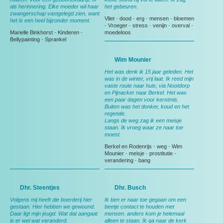
als herinnering. Elke moeder wil haar
het gebeuren.
zwangerschap vastgelegd zien, want
Vliet
-
dood
-
erg
-
mensen
-
bloemen
het is een heel bijzonder moment.
-
Vroeger
-
stress
-
venijn
-
overval
-
Marielle Binkhorst
-
Kinderen
-
moedeloos
Bellypainting
-
Sprankel
Wim Mounier
Het was denk ik 15 jaar geleden. Het
was in de winter, vrij laat. Ik reed mijn
vaste route naar huis; via Nootdorp
en Pijnacker naar Berkel. Het was
een paar dagen voor kerstmis.
Buiten was het donker, koud en het
regende.
Langs de weg zag ik een meisje
staan. Ik vroeg waar ze naar toe
moest.
Berkel en Rodenrijs
-
weg
-
Wim
Mounier
-
meisje
-
prostitutie
-
verandering
-
bang
Dhr. Steentjes
Dhr. Busch
Volgens mij heeft die boerderij hier
Ik ben er naar toe gegaan om een
gestaan. Hier hebben we gewoond.
beetje contact te houden met
Daar ligt mijn jeugd. Wat dat aangaat
mensen. anders kom je helemaal
is er wel wat veranderd.
alleen te staan. Ik ga naar de kerk