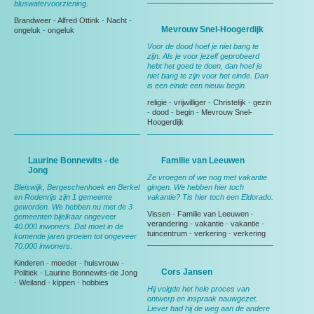
bluswatervoorziening.
Brandweer
-
Alfred Ottink
-
Nacht
-
Mevrouw Snel-Hoogerdijk
ongeluk
-
ongeluk
Voor de dood hoef je niet bang te
zijn. Als je voor jezelf geprobeerd
hebt het goed te doen, dan hoef je
niet bang te zijn voor het einde. Dan
is een einde een nieuw begin.
religie
-
vrijwilliger
-
Christelijk
-
gezin
-
dood
-
begin
-
Mevrouw Snel-
Hoogerdijk
Laurine Bonnewits - de
Familie van Leeuwen
Jong
Ze vroegen of we nog met vakantie
Bleiswijk, Bergeschenhoek en Berkel
gingen. We hebben hier toch
en Rodenrijs zijn 1 gemeente
vakantie? Tis hier toch een Eldorado.
geworden. We hebben nu met de 3
Vissen
-
Familie van Leeuwen
-
gemeenten bijelkaar ongeveer
verandering
-
vakantie
-
vakantie
-
40.000 inwoners. Dat moet in de
tuincentrum
-
verkering
-
verkering
komende jaren groeien tot ongeveer
70.000 inwoners.
Kinderen
-
moeder
-
huisvrouw
-
Cors Jansen
Politiek
-
Laurine Bonnewits-de Jong
-
Weiland
-
kippen
-
hobbies
Hij volgde het hele proces van
ontwerp en inspraak nauwgezet.
Liever had hij de weg aan de andere