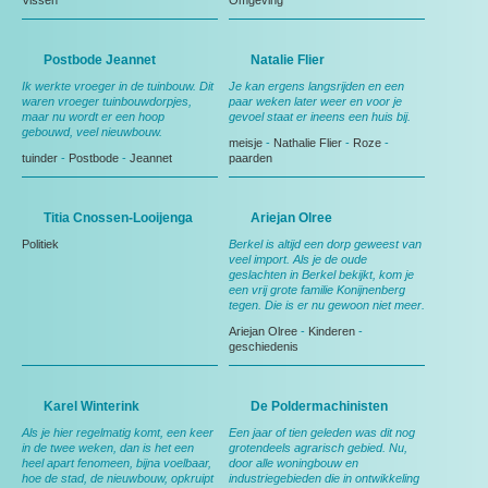
Vissen
Omgeving
Postbode Jeannet
Natalie Flier
Ik werkte vroeger in de tuinbouw. Dit
Je kan ergens langsrijden en een
waren vroeger tuinbouwdorpjes,
paar weken later weer en voor je
maar nu wordt er een hoop
gevoel staat er ineens een huis bij.
gebouwd, veel nieuwbouw.
meisje
-
Nathalie Flier
-
Roze
-
tuinder
-
Postbode
-
Jeannet
paarden
Titia Cnossen-Looijenga
Ariejan Olree
Politiek
Berkel is altijd een dorp geweest van
veel import. Als je de oude
geslachten in Berkel bekijkt, kom je
een vrij grote familie Konijnenberg
tegen. Die is er nu gewoon niet meer.
Ariejan Olree
-
Kinderen
-
geschiedenis
Karel Winterink
De Poldermachinisten
Als je hier regelmatig komt, een keer
Een jaar of tien geleden was dit nog
in de twee weken, dan is het een
grotendeels agrarisch gebied. Nu,
heel apart fenomeen, bijna voelbaar,
door alle woningbouw en
hoe de stad, de nieuwbouw, opkruipt
industriegebieden die in ontwikkeling