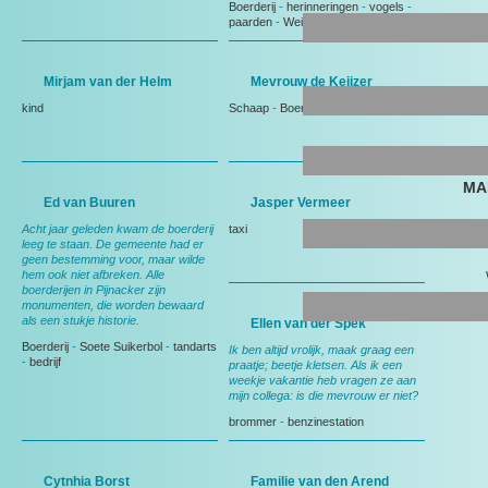
Boerderij
-
herinneringen
-
vogels
-
paarden
-
Weiland
Mirjam van der Helm
Mevrouw de Keijzer
kind
Schaap
-
Boerderij
MA
Ed van Buuren
Jasper Vermeer
Acht jaar geleden kwam de boerderij
taxi
leeg te staan. De gemeente had er
geen bestemming voor, maar wilde
hem ook niet afbreken. Alle
boerderijen in Pijnacker zijn
monumenten, die worden bewaard
als een stukje historie.
Ellen van der Spek
Boerderij
-
Soete Suikerbol
-
tandarts
Ik ben altijd vrolijk, maak graag een
-
bedrijf
praatje; beetje kletsen. Als ik een
weekje vakantie heb vragen ze aan
mijn collega: is die mevrouw er niet?
brommer
-
benzinestation
Cytnhia Borst
Familie van den Arend