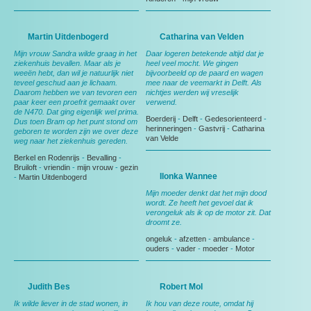
Martin Uitdenbogerd
Catharina van Velden
Mijn vrouw Sandra wilde graag in het
Daar logeren betekende altijd dat je
ziekenhuis bevallen. Maar als je
heel veel mocht. We gingen
weeën hebt, dan wil je natuurlijk niet
bijvoorbeeld op de paard en wagen
teveel geschud aan je lichaam.
mee naar de veemarkt in Delft. Als
Daarom hebben we van tevoren een
nichtjes werden wij vreselijk
paar keer een proefrit gemaakt over
verwend.
de N470. Dat ging eigenlijk wel prima.
Boerderij
-
Delft
-
Gedesorienteerd
-
Dus toen Bram op het punt stond om
herinneringen
-
Gastvrij
-
Catharina
geboren te worden zijn we over deze
van Velde
weg naar het ziekenhuis gereden.
Berkel en Rodenrijs
-
Bevalling
-
Bruiloft
-
vriendin
-
mijn vrouw
-
gezin
Ilonka Wannee
-
Martin Uitdenbogerd
Mijn moeder denkt dat het mijn dood
wordt. Ze heeft het gevoel dat ik
verongeluk als ik op de motor zit. Dat
droomt ze.
ongeluk
-
afzetten
-
ambulance
-
ouders
-
vader
-
moeder
-
Motor
Judith Bes
Robert Mol
Ik wilde liever in de stad wonen, in
Ik hou van deze route, omdat hij