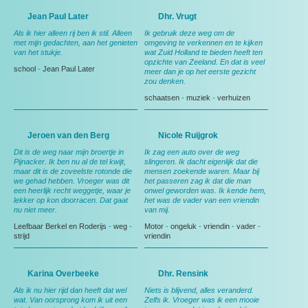
Jean Paul Later
Dhr. Vrugt
Als ik hier alleen rij ben ik stil. Alleen
Ik gebruik deze weg om de
met mijn gedachten, aan het genieten
omgeving te verkennen en te kijken
van het stukje.
wat Zuid Holland te bieden heeft ten
opzichte van Zeeland. En dat is veel
school
-
Jean Paul Later
meer dan je op het eerste gezicht
zou denken.
schaatsen
-
muziek
-
verhuizen
Jeroen van den Berg
Nicole Ruijgrok
Dit is de weg naar mijn broertje in
Ik zag een auto over de weg
Pijnacker. Ik ben nu al de tel kwijt,
slingeren. Ik dacht eigenlijk dat die
maar dit is de zoveelste rotonde die
mensen zoekende waren. Maar bij
we gehad hebben. Vroeger was dit
het passeren zag ik dat die man
een heerlijk recht weggetje, waar je
onwel geworden was. Ik kende hem,
lekker op kon doorracen. Dat gaat
het was de vader van een vriendin
nu niet meer.
van mij.
Leefbaar Berkel en Roderijs
-
weg
-
Motor
-
ongeluk
-
vriendin
-
vader
-
strijd
vriendin
Karina Overbeeke
Dhr. Rensink
Als ik nu hier rijd dan heeft dat wel
Niets is blijvend, alles veranderd.
wat. Van oorsprong kom ik uit een
Zelfs ik. Vroeger was ik een mooie