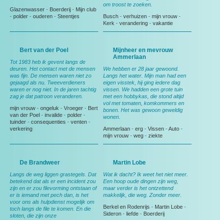
om troost te zoeken.
Glazenwasser
-
Boerderij
-
Mijn club
-
polder
-
ouderen
-
Steentjes
Busch
-
verhuizen
-
mijn vrouw
-
Kerk
-
verandering
-
vakantie
Bert van der Poel
Mijnheer en mevrouw
Ammerlaan
Tot 1983 heb ik gevent langs de
deuren. Het contact met de mensen
We hebben er 28 jaar gewoond.
was fijn. De mensen waren niet zo
Langs het water. Mijn man had een
gejaagd als nu. Tweeverdieners
eigen visstek, hij ging iedere dag
waren er nog niet. In de jaren tachtig
vissen. We hadden een grote tuin
zag je dat patroon veranderen.
met een hobbykas, die stond altijd
vol met tomaten, komkommers en
mijn vrouw
-
ongeluk
-
Vroeger
-
Bert
bonen. Het was gewoon geweldig
van der Poel
-
invalide
-
polder
-
wonen.
tuinder
-
consequenties
-
venten
-
verkering
Ammerlaan
-
erg
-
Vissen
-
Auto
-
mijn vrouw
-
weg
-
ziekte
De Brandweer
Martin Lobe
Langs de weg liggen grastegels. Dat
Wat ik dacht? Ik weet het niet meer.
betekend dat als er een incident zou
Een hoop oude dingen zijn weg,
zijn en er zou filevorming ontstaan of
maar verder is het ontzettend
er is iemand met pech dan, is het
makkelijk, die weg. Zonder meer.
voor ons als hulpdienst mogelijk om
Berkel en Rodenrijs
-
Martin Lobe
-
toch langs de file te komen. En die
Sideron
-
liefde
-
Boerderij
sloten, die zijn onze