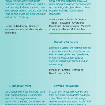
wat ze nu een achterstandswijk
langs mijn geboortedorp gaat. Dat
noemen. Voor de contacten, want in
roept toch automatisch herinneringen
de krant zag ik dat de mensen daar
op. Het vliegveld bijvoorbeeld. Liever
in de zomer altijd op straat zaten. Dat
nog dan huisarts was ik piloot
wilde ik ook, maar dat gebeurde niet
geworden.
in Berkel en Rodenrijs.
anders
-
weg
-
Basis
-
Vroeger
-
Tropen
-
Bevalling
-
Overschie
-
Berkel en Rodenrijs
-
Kinderen
-
Doenkade
-
herinneringen
-
Vliegveld
wennen
-
anders
-
Antillen
-
Antillen
-
-
huisarts
-
Robert Mol
-
Antillen
Judith Bes
Ronald van de Vis
Een weg is asfalt. De nieuwe weg die
er gaat komen scheelt mij tijd, dus is
het rationeel gezien een goede weg.
Ik heb me nooit afgevraagd of
mensen gelukkiger worden van de
nieuwe weg.
Pijnacker
-
Emotie
-
verhuizen
-
Ronald van de Vis
Ronald van Vliet
Edward Houweling
We zouden hier voor het eerst echt
Ik zit in een tweestrijd. Aan de ene
gaan samen wonen. Een half jaar
kant heb ik hier mijn bedrijf en ben ik
voor het huis opgeleverd werd
superblij met al die vernieuwingen.
gingen we uit elkaar. De keuken en
Aan de andere kant woon ik hier 500
de badkamer hebben we nog samen
meter vandaan en zie ik dat mijn