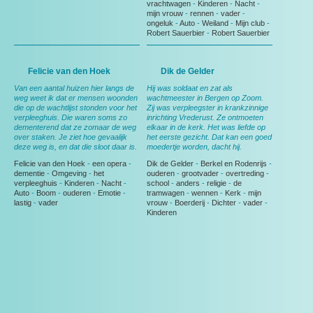
vrachtwagen
-
Kinderen
-
Nacht
-
mijn vrouw
-
rennen
-
vader
-
ongeluk
-
Auto
-
Weiland
-
Mijn club
-
Robert Sauerbier
-
Robert Sauerbier
Felicie van den Hoek
Dik de Gelder
Van een aantal huizen hier langs de
Hij was soldaat en zat als
weg weet ik dat er mensen woonden
wachtmeester in Bergen op Zoom.
die op de wachtlijst stonden voor het
Zij was verpleegster in krankzinnige
verpleeghuis. Die waren soms zo
inrichting Vrederust. Ze ontmoeten
dementerend dat ze zomaar de weg
elkaar in de kerk. Het was liefde op
over staken. Je ziet hoe gevaalijk
het eerste gezicht. Dat kan een goed
deze weg is, en dat die sloot daar is.
moedertje worden, dacht hij.
Felicie van den Hoek
-
een opera
-
Dik de Gelder
-
Berkel en Rodenrijs
-
dementie
-
Omgeving
-
het
ouderen
-
grootvader
-
overtreding
-
verpleeghuis
-
Kinderen
-
Nacht
-
school
-
anders
-
religie
-
de
Auto
-
Boom
-
ouderen
-
Emotie
-
tramwagen
-
wennen
-
Kerk
-
mijn
lastig
-
vader
vrouw
-
Boerderij
-
Dichter
-
vader
-
Kinderen