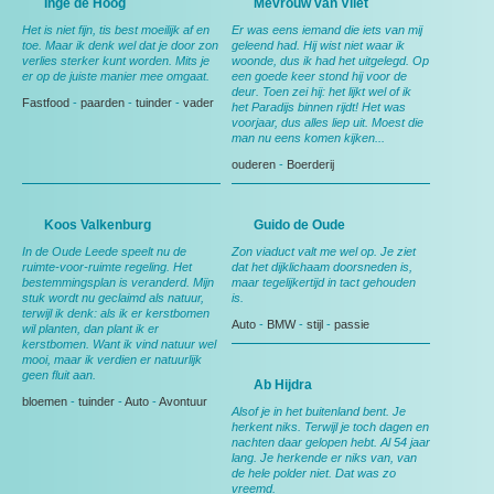
Inge de Hoog
Mevrouw van Vliet
Het is niet fijn, tis best moeilijk af en
Er was eens iemand die iets van mij
toe. Maar ik denk wel dat je door zon
geleend had. Hij wist niet waar ik
verlies sterker kunt worden. Mits je
woonde, dus ik had het uitgelegd. Op
er op de juiste manier mee omgaat.
een goede keer stond hij voor de
deur. Toen zei hij: het lijkt wel of ik
Fastfood
-
paarden
-
tuinder
-
vader
het Paradijs binnen rijdt! Het was
voorjaar, dus alles liep uit. Moest die
man nu eens komen kijken...
ouderen
-
Boerderij
Koos Valkenburg
Guido de Oude
In de Oude Leede speelt nu de
Zon viaduct valt me wel op. Je ziet
ruimte-voor-ruimte regeling. Het
dat het dijklichaam doorsneden is,
bestemmingsplan is veranderd. Mijn
maar tegelijkertijd in tact gehouden
stuk wordt nu geclaimd als natuur,
is.
terwijl ik denk: als ik er kerstbomen
Auto
-
BMW
-
stijl
-
passie
wil planten, dan plant ik er
kerstbomen. Want ik vind natuur wel
mooi, maar ik verdien er natuurlijk
geen fluit aan.
Ab Hijdra
bloemen
-
tuinder
-
Auto
-
Avontuur
Alsof je in het buitenland bent. Je
herkent niks. Terwijl je toch dagen en
nachten daar gelopen hebt. Al 54 jaar
lang. Je herkende er niks van, van
de hele polder niet. Dat was zo
vreemd.