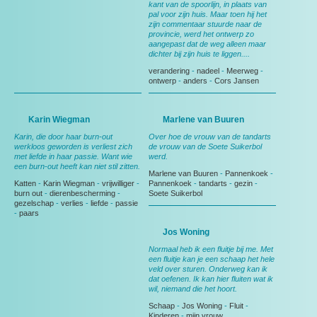
kant van de spoorlijn, in plaats van
pal voor zijn huis. Maar toen hij het
zijn commentaar stuurde naar de
provincie, werd het ontwerp zo
aangepast dat de weg alleen maar
dichter bij zijn huis te liggen....
verandering
-
nadeel
-
Meerweg
-
ontwerp
-
anders
-
Cors Jansen
Karin Wiegman
Marlene van Buuren
Karin, die door haar burn-out
Over hoe de vrouw van de tandarts
werkloos geworden is verliest zich
de vrouw van de Soete Suikerbol
met liefde in haar passie. Want wie
werd.
een burn-out heeft kan niet stil zitten.
Marlene van Buuren
-
Pannenkoek
-
Katten
-
Karin Wiegman
-
vrijwilliger
-
Pannenkoek
-
tandarts
-
gezin
-
burn out
-
dierenbescherming
-
Soete Suikerbol
gezelschap
-
verlies
-
liefde
-
passie
-
paars
Jos Woning
Normaal heb ik een fluitje bij me. Met
een fluitje kan je een schaap het hele
veld over sturen. Onderweg kan ik
dat oefenen. Ik kan hier fluiten wat ik
wil, niemand die het hoort.
Schaap
-
Jos Woning
-
Fluit
-
Kinderen
-
mijn vrouw