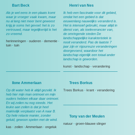
Bart Beck
Henri van Nes
Als je wel eens in een plaats komt
Ik heb een fascinatie voor dit gebied,
waar je vroeger vaak kwam, maar
omdat het een gebied is dat
nu al lang niet meer bent geweest
eeuwenlang nauwelijks veranderd is.
krijg je soms het gevoel: het is zo
Het is intensief gebruikt, maar altijd in
vertrouwd, maar tegelijkertijd is het
dienst van, als toeleverancier van,
zo vreemd.
de omringende steden De
landschappelijke karakteristiek is
herinneringen
-
ouderen
-
dementie
-
nooit veranderd. Pas de laatste 7
tuin
-
tuin
jaar zijn er rigoureuze veranderingen
doorgevoerd, waardoor het
landschap eigenlijk een totaal ander
landschap is geworden.
kunst
-
landschap
-
verandering
Ilone Ammerlaan
Trees Borkus
Op dit water heb ik altijd gezeild. Ik
Trees Borkus
-
krant
-
verandering
heb hier mijn man ontmoet en mijn
ouders hebben elkaar daar ontmoet.
En wij zeilen nu nog steeds. Het
leuke aan zeilen is dat je heel
makkelijk verplaatst van A naar B.
Op hele relaxte manier, zonder
Tony van der Meulen
geluid, gewoon spelen met de wind.
natuur
-
groen-blauwe slinger
kas
-
zeilen
-
Ammerlaan
-
ongeluk