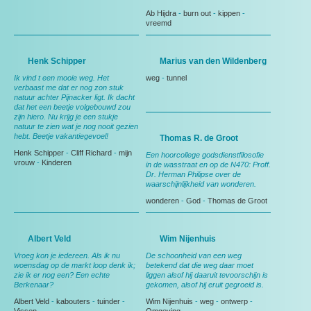
Ab Hijdra
-
burn out
-
kippen
-
vreemd
Henk Schipper
Marius van den Wildenberg
Ik vind t een mooie weg. Het
weg
-
tunnel
verbaast me dat er nog zon stuk
natuur achter Pijnacker ligt. Ik dacht
dat het een beetje volgebouwd zou
zijn hiero. Nu krijg je een stukje
natuur te zien wat je nog nooit gezien
hebt. Beetje vakantiegevoel!
Thomas R. de Groot
Henk Schipper
-
Cliff Richard
-
mijn
Een hoorcollege godsdienstfilosofie
vrouw
-
Kinderen
in de wasstraat en op de N470: Proff.
Dr. Herman Philipse over de
waarschijnlijkheid van wonderen.
wonderen
-
God
-
Thomas de Groot
Albert Veld
Wim Nijenhuis
Vroeg kon je iedereen. Als ik nu
De schoonheid van een weg
woensdag op de markt loop denk ik;
betekend dat die weg daar moet
zie ik er nog een? Een echte
liggen alsof hij daaruit tevoorschijn is
Berkenaar?
gekomen, alsof hij eruit gegroeid is.
Albert Veld
-
kabouters
-
tuinder
-
Wim Nijenhuis
-
weg
-
ontwerp
-