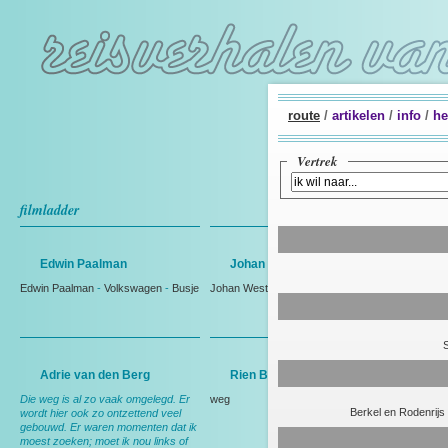
route
/
artikelen
/
info
/
he
Vertrek
filmladder
Edwin Paalman
Johan Westmaas
Edwin Paalman
-
Volkswagen
-
Busje
Johan Westmaas
Adrie van den Berg
Rien Bakker
Die weg is al zo vaak omgelegd. Er
weg
Berkel en Rodenrijs
wordt hier ook zo ontzettend veel
gebouwd. Er waren momenten dat ik
moest zoeken; moet ik nou links of