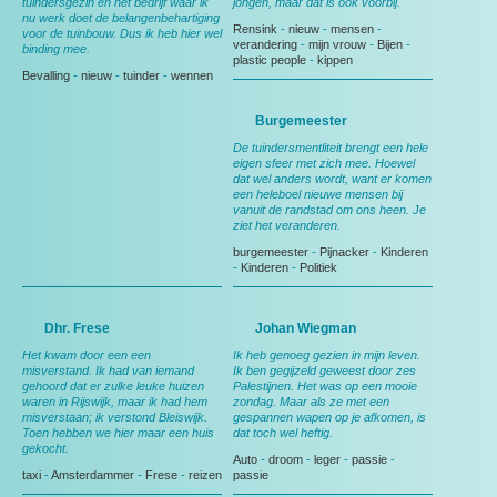
tuindersgezin en het bedrijf waar ik
jongen, maar dat is ook voorbij.
nu werk doet de belangenbehartiging
Rensink
-
nieuw
-
mensen
-
voor de tuinbouw. Dus ik heb hier wel
verandering
-
mijn vrouw
-
Bijen
-
binding mee.
plastic people
-
kippen
Bevalling
-
nieuw
-
tuinder
-
wennen
Burgemeester
De tuindersmentliteit brengt een hele
eigen sfeer met zich mee. Hoewel
dat wel anders wordt, want er komen
een heleboel nieuwe mensen bij
vanuit de randstad om ons heen. Je
ziet het veranderen.
burgemeester
-
Pijnacker
-
Kinderen
-
Kinderen
-
Politiek
Dhr. Frese
Johan Wiegman
Het kwam door een een
Ik heb genoeg gezien in mijn leven.
misverstand. Ik had van iemand
Ik ben gegijzeld geweest door zes
gehoord dat er zulke leuke huizen
Palestijnen. Het was op een mooie
waren in Rijswijk, maar ik had hem
zondag. Maar als ze met een
misverstaan; ik verstond Bleiswijk.
gespannen wapen op je afkomen, is
Toen hebben we hier maar een huis
dat toch wel heftig.
gekocht.
Auto
-
droom
-
leger
-
passie
-
taxi
-
Amsterdammer
-
Frese
-
reizen
passie