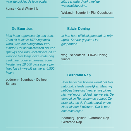
naar de polder, de lege polder.
zijn, veranderd ook heel de
waterhuishouding.
kunst
-
Karel Winterink
Weiland
-
Boerderij
-
Piet Oudshoorn
De Buurtbus
Edwin Dening
Men heeft tegenwoordig een auto.
Ik heb hem officieel geopend. In mijn
Toen dit busje in 1979 ingesteld
uppie. Schaar gepakt. Lint
werd, was het autogebruik veel
gespannen....
minder. Het aantal mensen dat een
rijbewijs had was veel minder, en er
weg
-
schaatsen
-
Edwin Dening
-
woonde hier langs deze route nog
tunnel
veel meer oudere mensen. Toen
hadden we 18.000 passagiers per
jaar. Nu zijn we blij als we er 4.500
halen.
Gerbrand Nap
ouderen
-
Buurtbus
-
De heer
Voor het echte boeren wordt het hier
Scharp
natuurlijk steeds moeilijker. Maar wij
hebben twee dochters en we zitten
hier wel mooi middenin de wereld. De
eene zit in Rotterdam op school. Ze
stapt hier op de Randstadrail en ze
zit er binnen 7 minuten. Dat is toch
ook makkelijk?
Boerderij
-
polder
-
Gerbrand Nap
-
Gerbrand Nap