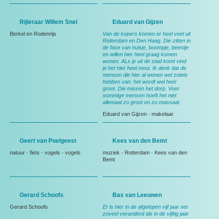
Rijleraar Willem Snel
Eduard van Gijzen
Berkel en Rodenrijs
Van de kopers komen er heel veel uit
Rotterdam en Den Haag. Die zitten in
de fase van huisje, boompje, beestje
en willen hier heel graag komen
wonen. ALs je uit de stad komt vind
je het hier heel mooi. Ik denk dat de
mensen die hier al wonen wel zoiets
hebben van: het wordt wel heel
groot. Die missen het dorp. Voor
sommige mensen hoeft het niet
allemaal zo groot en zo massaal.
Eduard van Gijzen
-
makelaar
Geert van Poelgeest
Kees van den Bemt
natuur
-
fiets
-
vogels
-
vogels
muziek
-
Rotterdam
-
Kees van den
Bemt
Gerard Schoofs
Bas van Leeuwen
Gerard Schoofs
Er is hier in de afgelopen vijf jaar net
zoveel veranderd als in de vijftig jaar