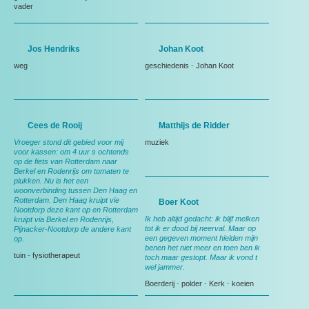
vader
Jos Hendriks
Johan Koot
weg
geschiedenis
-
Johan Koot
Cees de Rooij
Matthijs de Ridder
Vroeger stond dit gebied voor mij
muziek
voor kassen: om 4 uur s ochtends
op de fiets van Rotterdam naar
Berkel en Rodenrijs om tomaten te
plukken. Nu is het een
woonverbinding tussen Den Haag en
Rotterdam. Den Haag kruipt vie
Boer Koot
Nootdorp deze kant op en Rotterdam
Ik heb altijd gedacht: ik blijf melken
kruipt via Berkel en Rodenrijs,
tot ik er dood bij neerval. Maar op
Pijnacker-Nootdorp de andere kant
een gegeven moment hielden mijn
op.
benen het niet meer en toen ben ik
tuin
-
fysiotherapeut
toch maar gestopt. Maar ik vond t
wel jammer.
Boerderij
-
polder
-
Kerk
-
koeien