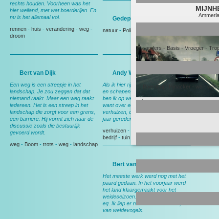
rechts houden. Voorheen was het
MIJNH
hier weiland, met wat boerderijen. En
Ammerl
nu is het allemaal vol.
Gedeputeerde Evertse
rennen
-
huis
-
verandering
-
weg
-
natuur
-
Politiek
droom
anders
-
Basis
-
Vroeger
-
Tro
Bert van Dijk
Andy Wibier
Een weg is een streepje in het
Als ik hier rij denk ik aan ruimte, rust
Boerderij
-
Pijnacker
-
we
-
wijk
landschap. Je zou zeggen dat dat
en schapen. En aan thuis, want dan
niemand raakt. Maar een weg raakt
ben ik op weg naar huis. Nog wel,
Johan Westmaas
iedereen. Het is een streep in het
want over een maand ga ik
landschap die zorgt voor een grens,
verhuizen, dan heb ik deze weg 15
een barriere. Hij vormt zich naar de
jaar gereden.
discussie zoals die bestuurlijk
verhuizen
-
Berkel en Rodenrijs
-
gevoerd wordt.
bedrijf
-
tuin
weg
-
Boom
-
trots
-
weg
-
landschap
Bert van Leeuwen
Het meeste werk werd nog met het
paard gedaan. In het voorjaar werd
het land klaargemaakt voor het
weideseizoen. Met het paard voor de
eg. Ik liep er naast en zocht nestjes
van weidevogels.