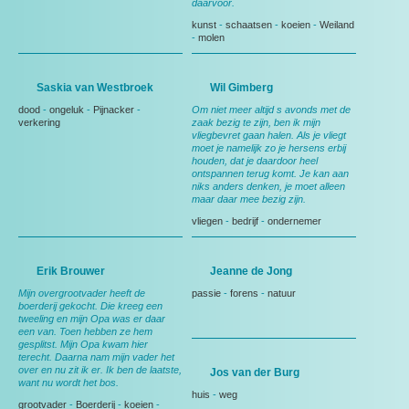
daarvoor.
kunst
-
schaatsen
-
koeien
-
Weiland
-
molen
Saskia van Westbroek
Wil Gimberg
dood
-
ongeluk
-
Pijnacker
-
Om niet meer altijd s avonds met de
verkering
zaak bezig te zijn, ben ik mijn
vliegbevret gaan halen. Als je vliegt
moet je namelijk zo je hersens erbij
houden, dat je daardoor heel
ontspannen terug komt. Je kan aan
niks anders denken, je moet alleen
maar daar mee bezig zijn.
vliegen
-
bedrijf
-
ondernemer
Erik Brouwer
Jeanne de Jong
Mijn overgrootvader heeft de
passie
-
forens
-
natuur
boerderij gekocht. Die kreeg een
tweeling en mijn Opa was er daar
een van. Toen hebben ze hem
gesplitst. Mijn Opa kwam hier
terecht. Daarna nam mijn vader het
over en nu zit ik er. Ik ben de laatste,
Jos van der Burg
want nu wordt het bos.
huis
-
weg
grootvader
-
Boerderij
-
koeien
-