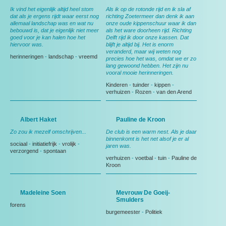
Ik vind het eigenlijk altijd heel stom
Als ik op de rotonde rijd en ik sla af
dat als je ergens rijdt waar eerst nog
richting Zoetermeer dan denk ik aan
allemaal landschap was en wat nu
onze oude kippenschuur waar ik dan
bebouwd is, dat je eigenlijk niet meer
als het ware doorheen rijd. Richting
goed voor je kan halen hoe het
Delft rijd ik door onze kassen. Dat
hiervoor was.
blijft je altijd bij. Het is enorm
veranderd, maar wij weten nog
herinneringen
-
landschap
-
vreemd
precies hoe het was, omdat we er zo
lang gewoond hebben. Het zijn nu
vooral mooie herinneringen.
Kinderen
-
tuinder
-
kippen
-
verhuizen
-
Rozen
-
van den Arend
Albert Haket
Pauline de Kroon
Zo zou ik mezelf omschrijven...
De club is een warm nest. Als je daar
binnenkomt is het net alsof je er al
sociaal
-
initiatiefrijk
-
vrolijk
-
jaren was.
verzorgend
-
spontaan
verhuizen
-
voetbal
-
tuin
-
Pauline de
Kroon
Madeleine Soen
Mevrouw De Goeij-
Smulders
forens
burgemeester
-
Politiek