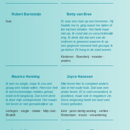
Robert Barnsteijn
Betty van Bree
huis
Er was een man op een brommer. Hij
haalde me in, ging naast me rijden of
liet mij hem inhalen. Het hield maar
niet op. Ik vond dat zo verschrikkelijk
eng. Ik denk dat dat een van de
redenen is geweest waarom ik op
een gegeven moment heb gezegd; ik
ga lekker 24 hoog in de stad wonen.
Kinderen
-
Boerderij
-
moeder
-
anders
Maurice Henning
Joyce Hanssen
Ik ben nu single, maar ik zou wel
Mijn leven hier is compleet anders
graag een relatie willen. Hiervoor heb
dan in het oude huis. Dat was een
ik wel kortstondige relaties gehad,
ander leven. Er is veel veranderd, in
nooit echt langdurig. Dat komt denk
positieve, maar ook in negatieve zin.
ik door mijn verlegenheid. Het maakt
Deze omgeving heeft me heel veel
het leven er niet gemakkelijker op.
troost geboden.
verlegen
-
single
-
relatie
-
Mijn club
-
kind
-
jaren dertig woning
-
verlies
-
Bruiloft
Rotterdam
-
troost
-
verandering