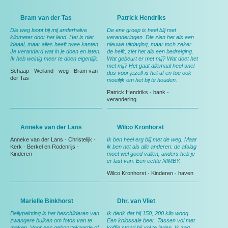
Bram van der Tas
Patrick Hendriks
Die weg loopt bij mij anderhalve
De ene groep is heel blij met
kilometer door het land. Het is niet
veranderingen. Die zien het als een
ideaal, maar alles heeft twee kanten.
nieuwe uitdaging, maar toch zeker
Je veranderd wat in je doen en laten.
de helft, ziet het als een bedreiging.
Ik heb weinig meer te doen eigenlijk.
Wat gebeurt er met mij? Wat doet het
met mij? Het gaat allemaal heel snel
Schaap
-
Weiland
-
weg
-
Bram van
dus voor jezelf is het af en toe ook
der Tas
moeilijk om het bij te houden.
Patrick Hendriks
-
bank
-
verandering
Anneke van der Lans
Wilco Kronhorst
Anneke van der Lans
-
Christelijk
-
Ik ben heel erg blij met de weg. Maar
Kerk
-
Berkel en Rodenrijs
-
ik ben net als alle anderen: de afslag
Kinderen
moet wel goed vallen, anders heb je
er last van. Een echte NIMBY.
Wilco Kronhorst
-
Kinderen
-
haven
Marielle Binkhorst
Dhr. van Vliet
Bellypainting is het beschilderen van
Ik denk dat hij 150, 200 kilo woog.
zwangere buiken om fotos van te
Een kolossale beer. Tassen vol met
maken. Voor een geboortekaartje of
koffie stond hij vol te laden. Ik zag