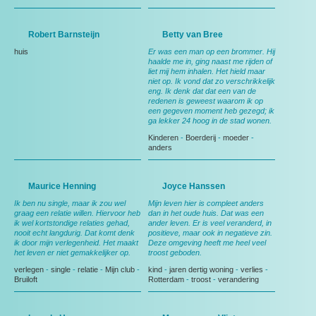
Robert Barnsteijn
Betty van Bree
huis
Er was een man op een brommer. Hij
haalde me in, ging naast me rijden of
liet mij hem inhalen. Het hield maar
niet op. Ik vond dat zo verschrikkelijk
eng. Ik denk dat dat een van de
redenen is geweest waarom ik op
een gegeven moment heb gezegd; ik
ga lekker 24 hoog in de stad wonen.
Kinderen
-
Boerderij
-
moeder
-
anders
Maurice Henning
Joyce Hanssen
Ik ben nu single, maar ik zou wel
Mijn leven hier is compleet anders
graag een relatie willen. Hiervoor heb
dan in het oude huis. Dat was een
ik wel kortstondige relaties gehad,
ander leven. Er is veel veranderd, in
nooit echt langdurig. Dat komt denk
positieve, maar ook in negatieve zin.
ik door mijn verlegenheid. Het maakt
Deze omgeving heeft me heel veel
het leven er niet gemakkelijker op.
troost geboden.
verlegen
-
single
-
relatie
-
Mijn club
-
kind
-
jaren dertig woning
-
verlies
-
Bruiloft
Rotterdam
-
troost
-
verandering