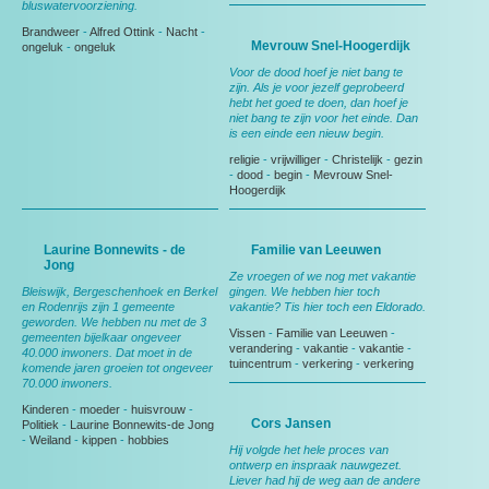
bluswatervoorziening.
Brandweer
-
Alfred Ottink
-
Nacht
-
Mevrouw Snel-Hoogerdijk
ongeluk
-
ongeluk
Voor de dood hoef je niet bang te
zijn. Als je voor jezelf geprobeerd
hebt het goed te doen, dan hoef je
niet bang te zijn voor het einde. Dan
is een einde een nieuw begin.
religie
-
vrijwilliger
-
Christelijk
-
gezin
-
dood
-
begin
-
Mevrouw Snel-
Hoogerdijk
Laurine Bonnewits - de
Familie van Leeuwen
Jong
Ze vroegen of we nog met vakantie
Bleiswijk, Bergeschenhoek en Berkel
gingen. We hebben hier toch
en Rodenrijs zijn 1 gemeente
vakantie? Tis hier toch een Eldorado.
geworden. We hebben nu met de 3
Vissen
-
Familie van Leeuwen
-
gemeenten bijelkaar ongeveer
verandering
-
vakantie
-
vakantie
-
40.000 inwoners. Dat moet in de
tuincentrum
-
verkering
-
verkering
komende jaren groeien tot ongeveer
70.000 inwoners.
Kinderen
-
moeder
-
huisvrouw
-
Cors Jansen
Politiek
-
Laurine Bonnewits-de Jong
-
Weiland
-
kippen
-
hobbies
Hij volgde het hele proces van
ontwerp en inspraak nauwgezet.
Liever had hij de weg aan de andere