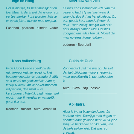
Inge de Hoog
Mevrouw van Vliet
Het is niet fijn, tis best moeilijk af en
Er was eens iemand die iets van mij
toe. Maar ik denk wel dat je door zon
geleend had. Hij wist niet waar ik
verlies sterker kunt worden. Mits je
woonde, dus ik had het uitgelegd. Op
er op de juiste manier mee omgaat.
een goede keer stond hij voor de
deur. Toen zei hij: het lijkt wel of ik
Fastfood
-
paarden
-
tuinder
-
vader
het Paradijs binnen rijdt! Het was
voorjaar, dus alles liep uit. Moest die
man nu eens komen kijken...
ouderen
-
Boerderij
Koos Valkenburg
Guido de Oude
In de Oude Leede speelt nu de
Zon viaduct valt me wel op. Je ziet
ruimte-voor-ruimte regeling. Het
dat het dijklichaam doorsneden is,
bestemmingsplan is veranderd. Mijn
maar tegelijkertijd in tact gehouden
stuk wordt nu geclaimd als natuur,
is.
terwijl ik denk: als ik er kerstbomen
Auto
-
BMW
-
stijl
-
passie
wil planten, dan plant ik er
kerstbomen. Want ik vind natuur wel
mooi, maar ik verdien er natuurlijk
geen fluit aan.
Ab Hijdra
bloemen
-
tuinder
-
Auto
-
Avontuur
Alsof je in het buitenland bent. Je
herkent niks. Terwijl je toch dagen en
nachten daar gelopen hebt. Al 54 jaar
lang. Je herkende er niks van, van
de hele polder niet. Dat was zo
vreemd.