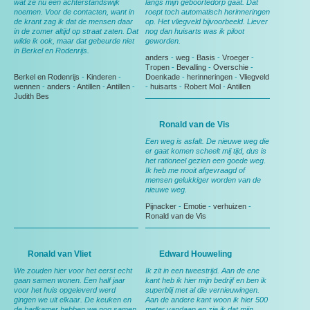
wat ze nu een achterstandswijk
langs mijn geboortedorp gaat. Dat
noemen. Voor de contacten, want in
roept toch automatisch herinneringen
de krant zag ik dat de mensen daar
op. Het vliegveld bijvoorbeeld. Liever
in de zomer altijd op straat zaten. Dat
nog dan huisarts was ik piloot
wilde ik ook, maar dat gebeurde niet
geworden.
in Berkel en Rodenrijs.
anders
-
weg
-
Basis
-
Vroeger
-
Tropen
-
Bevalling
-
Overschie
-
Berkel en Rodenrijs
-
Kinderen
-
Doenkade
-
herinneringen
-
Vliegveld
wennen
-
anders
-
Antillen
-
Antillen
-
-
huisarts
-
Robert Mol
-
Antillen
Judith Bes
Ronald van de Vis
Een weg is asfalt. De nieuwe weg die
er gaat komen scheelt mij tijd, dus is
het rationeel gezien een goede weg.
Ik heb me nooit afgevraagd of
mensen gelukkiger worden van de
nieuwe weg.
Pijnacker
-
Emotie
-
verhuizen
-
Ronald van de Vis
Ronald van Vliet
Edward Houweling
We zouden hier voor het eerst echt
Ik zit in een tweestrijd. Aan de ene
gaan samen wonen. Een half jaar
kant heb ik hier mijn bedrijf en ben ik
voor het huis opgeleverd werd
superblij met al die vernieuwingen.
gingen we uit elkaar. De keuken en
Aan de andere kant woon ik hier 500
de badkamer hebben we nog samen
meter vandaan en zie ik dat mijn