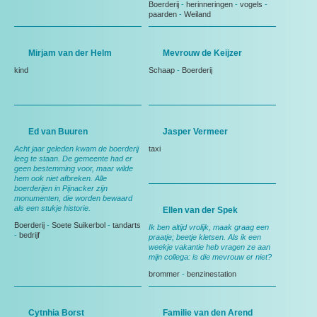
Boerderij
-
herinneringen
-
vogels
-
paarden
-
Weiland
Mirjam van der Helm
Mevrouw de Keijzer
kind
Schaap
-
Boerderij
Ed van Buuren
Jasper Vermeer
Acht jaar geleden kwam de boerderij
taxi
leeg te staan. De gemeente had er
geen bestemming voor, maar wilde
hem ook niet afbreken. Alle
boerderijen in Pijnacker zijn
monumenten, die worden bewaard
als een stukje historie.
Ellen van der Spek
Boerderij
-
Soete Suikerbol
-
tandarts
Ik ben altijd vrolijk, maak graag een
-
bedrijf
praatje; beetje kletsen. Als ik een
weekje vakantie heb vragen ze aan
mijn collega: is die mevrouw er niet?
brommer
-
benzinestation
Cytnhia Borst
Familie van den Arend