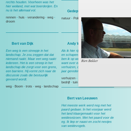
rechts houden. Voorheen was het
hier weiland, met wat boerderijen. En
nu is het allemaal vol.
Gedeputeerde Evertse
rennen
-
huis
-
verandering
-
weg
-
natuur
-
Politiek
droom
Bert van Dijk
Andy Wibier
Een weg is een streepje in het
Als ik hier rij denk ik aan ruimte, rust
landschap. Je zou zeggen dat dat
en schapen. En aan thuis, want dan
niemand raakt. Maar een weg raakt
ben ik op weg naar huis. Nog wel,
Rien Bakker
iedereen. Het is een streep in het
want over een maand ga ik
landschap die zorgt voor een grens,
verhuizen, dan heb ik deze weg 15
een barriere. Hij vormt zich naar de
jaar gereden.
discussie zoals die bestuurlijk
verhuizen
-
Berkel en Rodenrijs
-
gevoerd wordt.
bedrijf
-
tuin
weg
-
Boom
-
trots
-
weg
-
landschap
Bert van Leeuwen
Het meeste werk werd nog met het
paard gedaan. In het voorjaar werd
het land klaargemaakt voor het
weideseizoen. Met het paard voor de
eg. Ik liep er naast en zocht nestjes
van weidevogels.