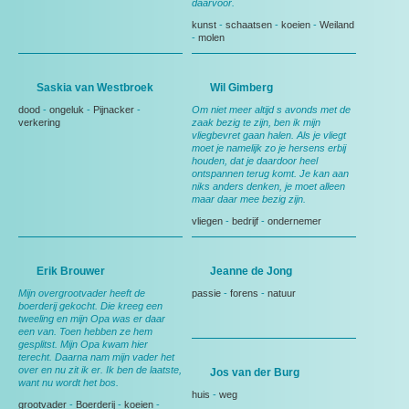
daarvoor.
kunst
-
schaatsen
-
koeien
-
Weiland
-
molen
Saskia van Westbroek
Wil Gimberg
dood
-
ongeluk
-
Pijnacker
-
Om niet meer altijd s avonds met de
verkering
zaak bezig te zijn, ben ik mijn
vliegbevret gaan halen. Als je vliegt
moet je namelijk zo je hersens erbij
houden, dat je daardoor heel
ontspannen terug komt. Je kan aan
niks anders denken, je moet alleen
maar daar mee bezig zijn.
vliegen
-
bedrijf
-
ondernemer
Erik Brouwer
Jeanne de Jong
Mijn overgrootvader heeft de
passie
-
forens
-
natuur
boerderij gekocht. Die kreeg een
tweeling en mijn Opa was er daar
een van. Toen hebben ze hem
gesplitst. Mijn Opa kwam hier
terecht. Daarna nam mijn vader het
over en nu zit ik er. Ik ben de laatste,
Jos van der Burg
want nu wordt het bos.
huis
-
weg
grootvader
-
Boerderij
-
koeien
-