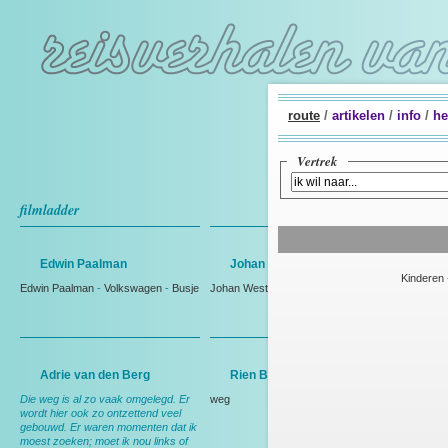
route
/
artikelen
/
info
/
he
Vertrek
filmladder
Edwin Paalman
Johan Westmaas
Kinderen
Edwin Paalman
-
Volkswagen
-
Busje
Johan Westmaas
Adrie van den Berg
Rien Bakker
Die weg is al zo vaak omgelegd. Er
weg
wordt hier ook zo ontzettend veel
gebouwd. Er waren momenten dat ik
moest zoeken; moet ik nou links of