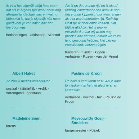
Ik vind het eigenlijk altijd heel stom
Als ik op de rotonde rijd en ik sla af
dat als je ergens rijdt waar eerst nog
richting Zoetermeer dan denk ik aan
allemaal landschap was en wat nu
onze oude kippenschuur waar ik dan
bebouwd is, dat je eigenlijk niet meer
als het ware doorheen rijd. Richting
goed voor je kan halen hoe het
Delft rijd ik door onze kassen. Dat
hiervoor was.
blijft je altijd bij. Het is enorm
veranderd, maar wij weten nog
herinneringen
-
landschap
-
vreemd
precies hoe het was, omdat we er zo
lang gewoond hebben. Het zijn nu
vooral mooie herinneringen.
Kinderen
-
tuinder
-
kippen
-
verhuizen
-
Rozen
-
van den Arend
Albert Haket
Pauline de Kroon
Zo zou ik mezelf omschrijven...
De club is een warm nest. Als je daar
binnenkomt is het net alsof je er al
sociaal
-
initiatiefrijk
-
vrolijk
-
jaren was.
verzorgend
-
spontaan
verhuizen
-
voetbal
-
tuin
-
Pauline de
Kroon
Madeleine Soen
Mevrouw De Goeij-
Smulders
forens
burgemeester
-
Politiek