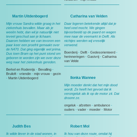
Martin Uitdenbogerd
Catharina van Velden
Mijn vrouw Sandra wilde graag in het
Daar logeren betekende altijd dat je
ziekenhuis bevallen. Maar als je
heel veel mocht. We gingen
weeën hebt, dan wil je natuurlijk niet
bijvoorbeeld op de paard en wagen
teveel geschud aan je lichaam.
mee naar de veemarkt in Delft. Als
Daarom hebben we van tevoren een
nichtjes werden wij vreselijk
paar keer een proefrit gemaakt over
verwend.
de N470. Dat ging eigenlijk wel prima.
Boerderij
-
Delft
-
Gedesorienteerd
-
Dus toen Bram op het punt stond om
herinneringen
-
Gastvrij
-
Catharina
geboren te worden zijn we over deze
van Velde
weg naar het ziekenhuis gereden.
Berkel en Rodenrijs
-
Bevalling
-
Bruiloft
-
vriendin
-
mijn vrouw
-
gezin
Ilonka Wannee
-
Martin Uitdenbogerd
Mijn moeder denkt dat het mijn dood
wordt. Ze heeft het gevoel dat ik
verongeluk als ik op de motor zit. Dat
droomt ze.
ongeluk
-
afzetten
-
ambulance
-
ouders
-
vader
-
moeder
-
Motor
Judith Bes
Robert Mol
Ik wilde liever in de stad wonen, in
Ik hou van deze route, omdat hij