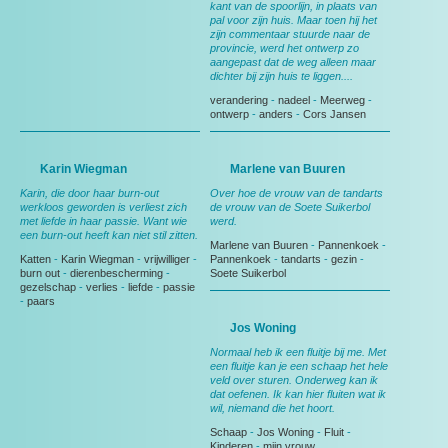
kant van de spoorlijn, in plaats van
pal voor zijn huis. Maar toen hij het
zijn commentaar stuurde naar de
provincie, werd het ontwerp zo
aangepast dat de weg alleen maar
dichter bij zijn huis te liggen....
verandering
-
nadeel
-
Meerweg
-
ontwerp
-
anders
-
Cors Jansen
Karin Wiegman
Marlene van Buuren
Karin, die door haar burn-out
Over hoe de vrouw van de tandarts
werkloos geworden is verliest zich
de vrouw van de Soete Suikerbol
met liefde in haar passie. Want wie
werd.
een burn-out heeft kan niet stil zitten.
Marlene van Buuren
-
Pannenkoek
-
Katten
-
Karin Wiegman
-
vrijwilliger
-
Pannenkoek
-
tandarts
-
gezin
-
burn out
-
dierenbescherming
-
Soete Suikerbol
gezelschap
-
verlies
-
liefde
-
passie
-
paars
Jos Woning
Normaal heb ik een fluitje bij me. Met
een fluitje kan je een schaap het hele
veld over sturen. Onderweg kan ik
dat oefenen. Ik kan hier fluiten wat ik
wil, niemand die het hoort.
Schaap
-
Jos Woning
-
Fluit
-
Kinderen
-
mijn vrouw