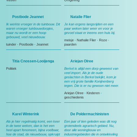
Vissen
Omgeving
Postbode Jeannet
Natalie Flier
Ik werkte vroeger in de tuinbouw. Dit
Je kan ergens langsrijden en een
waren vroeger tuinbouwdorpjes,
paar weken later weer en voor je
maar nu wordt er een hoop
gevoel staat er ineens een huis bij.
gebouwd, veel nieuwbouw.
meisje
-
Nathalie Flier
-
Roze
-
tuinder
-
Postbode
-
Jeannet
paarden
Titia Cnossen-Looijenga
Ariejan Olree
Politiek
Berkel is altijd een dorp geweest van
veel import. Als je de oude
geslachten in Berkel bekijkt, kom je
een vrij grote familie Konijnenberg
tegen. Die is er nu gewoon niet meer.
Ariejan Olree
-
Kinderen
-
geschiedenis
Karel Winterink
De Poldermachinisten
Als je hier regelmatig komt, een keer
Een jaar of tien geleden was dit nog
in de twee weken, dan is het een
grotendeels agrarisch gebied. Nu,
heel apart fenomeen, bijna voelbaar,
door alle woningbouw en
hoe de stad, de nieuwbouw, opkruipt
industriegebieden die in ontwikkeling