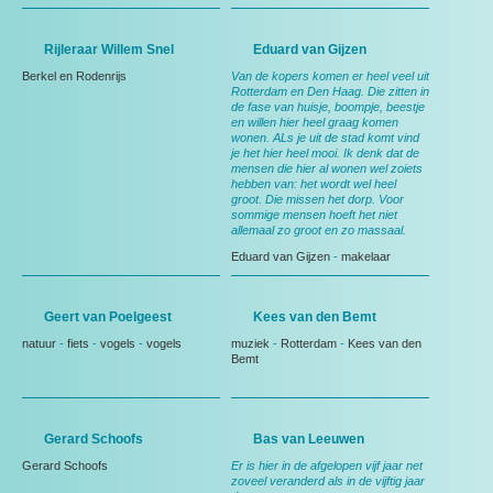
Rijleraar Willem Snel
Eduard van Gijzen
Berkel en Rodenrijs
Van de kopers komen er heel veel uit
Rotterdam en Den Haag. Die zitten in
de fase van huisje, boompje, beestje
en willen hier heel graag komen
wonen. ALs je uit de stad komt vind
je het hier heel mooi. Ik denk dat de
mensen die hier al wonen wel zoiets
hebben van: het wordt wel heel
groot. Die missen het dorp. Voor
sommige mensen hoeft het niet
allemaal zo groot en zo massaal.
Eduard van Gijzen
-
makelaar
Geert van Poelgeest
Kees van den Bemt
natuur
-
fiets
-
vogels
-
vogels
muziek
-
Rotterdam
-
Kees van den
Bemt
Gerard Schoofs
Bas van Leeuwen
Gerard Schoofs
Er is hier in de afgelopen vijf jaar net
zoveel veranderd als in de vijftig jaar