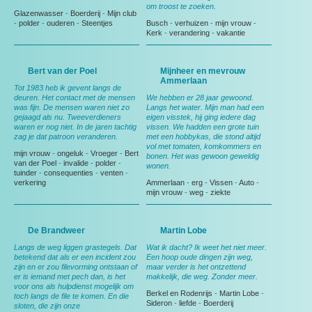
om troost te zoeken.
Glazenwasser
-
Boerderij
-
Mijn club
-
polder
-
ouderen
-
Steentjes
Busch
-
verhuizen
-
mijn vrouw
-
Kerk
-
verandering
-
vakantie
Bert van der Poel
Mijnheer en mevrouw
Ammerlaan
Tot 1983 heb ik gevent langs de
deuren. Het contact met de mensen
We hebben er 28 jaar gewoond.
was fijn. De mensen waren niet zo
Langs het water. Mijn man had een
gejaagd als nu. Tweeverdieners
eigen visstek, hij ging iedere dag
waren er nog niet. In de jaren tachtig
vissen. We hadden een grote tuin
zag je dat patroon veranderen.
met een hobbykas, die stond altijd
vol met tomaten, komkommers en
mijn vrouw
-
ongeluk
-
Vroeger
-
Bert
bonen. Het was gewoon geweldig
van der Poel
-
invalide
-
polder
-
wonen.
tuinder
-
consequenties
-
venten
-
verkering
Ammerlaan
-
erg
-
Vissen
-
Auto
-
mijn vrouw
-
weg
-
ziekte
De Brandweer
Martin Lobe
Langs de weg liggen grastegels. Dat
Wat ik dacht? Ik weet het niet meer.
betekend dat als er een incident zou
Een hoop oude dingen zijn weg,
zijn en er zou filevorming ontstaan of
maar verder is het ontzettend
er is iemand met pech dan, is het
makkelijk, die weg. Zonder meer.
voor ons als hulpdienst mogelijk om
Berkel en Rodenrijs
-
Martin Lobe
-
toch langs de file te komen. En die
Sideron
-
liefde
-
Boerderij
sloten, die zijn onze