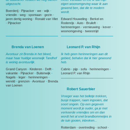
uitgezocht.
eigen woonomgeving waar ik aan
gewend ben, dat die te modern
Boerderij
-
Pijnacker
-
we
-
wijk
-
wordt.
vriendin
-
weg
-
spontaan
-
gezin
-
jaren dertig woning
-
Ronald van Vliet
Edward Houweling
-
Berkel en
-
Pijnacker
Rodenrijs
-
Auto
-
Bruiloft
-
herinneringen
-
vernieuwing
-
kever
-
woonomgeving
-
tweestrijd
Brenda van Loenen
Leonard P. van Rhijn
Avontuur zit Brenda in het bloed,
Ik heb geen herinneringen aan dit
maar haar huidige woonwijk Tandhof
gebied, behalve dat ik hier gewoond
is weinig avontuurlijk.
heb.
Grand Canyon
-
Kinderen
-
Delft
-
Cabrio
-
pijp
-
sofa
-
herinneringen
-
vakantie
-
Pijnacker
-
Buitenwijk
-
Leonard P. van Rhijn
Nagels
-
leger
-
herinneringen
-
wereld
-
grenzen
-
Avontuur
-
Brenda
van Loenen
Robert Sauerbier
Vroeger was het belletje trekken,
busje trappen, raam ingooien, dat
soort ongein. Op een gegeven
moment wordt je ouder, ga je met
verkeerde vriendjes om en dan
wordt het al snel brandbommetjes in
de tuin gooien, inbreken...
Rotterdam
-
overtreding
-
school
-