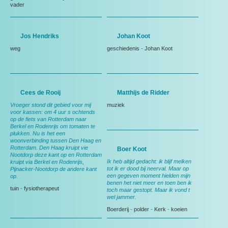
vader
Jos Hendriks
Johan Koot
weg
geschiedenis
-
Johan Koot
Cees de Rooij
Matthijs de Ridder
Vroeger stond dit gebied voor mij
muziek
voor kassen: om 4 uur s ochtends
op de fiets van Rotterdam naar
Berkel en Rodenrijs om tomaten te
plukken. Nu is het een
woonverbinding tussen Den Haag en
Rotterdam. Den Haag kruipt vie
Boer Koot
Nootdorp deze kant op en Rotterdam
Ik heb altijd gedacht: ik blijf melken
kruipt via Berkel en Rodenrijs,
tot ik er dood bij neerval. Maar op
Pijnacker-Nootdorp de andere kant
een gegeven moment hielden mijn
op.
benen het niet meer en toen ben ik
tuin
-
fysiotherapeut
toch maar gestopt. Maar ik vond t
wel jammer.
Boerderij
-
polder
-
Kerk
-
koeien