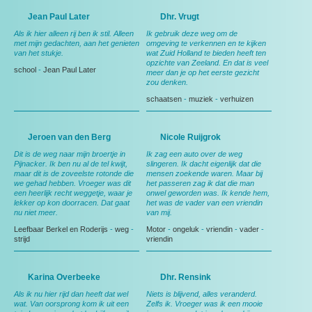
Jean Paul Later
Dhr. Vrugt
Als ik hier alleen rij ben ik stil. Alleen
Ik gebruik deze weg om de
met mijn gedachten, aan het genieten
omgeving te verkennen en te kijken
van het stukje.
wat Zuid Holland te bieden heeft ten
opzichte van Zeeland. En dat is veel
school
-
Jean Paul Later
meer dan je op het eerste gezicht
zou denken.
schaatsen
-
muziek
-
verhuizen
Jeroen van den Berg
Nicole Ruijgrok
Dit is de weg naar mijn broertje in
Ik zag een auto over de weg
Pijnacker. Ik ben nu al de tel kwijt,
slingeren. Ik dacht eigenlijk dat die
maar dit is de zoveelste rotonde die
mensen zoekende waren. Maar bij
we gehad hebben. Vroeger was dit
het passeren zag ik dat die man
een heerlijk recht weggetje, waar je
onwel geworden was. Ik kende hem,
lekker op kon doorracen. Dat gaat
het was de vader van een vriendin
nu niet meer.
van mij.
Leefbaar Berkel en Roderijs
-
weg
-
Motor
-
ongeluk
-
vriendin
-
vader
-
strijd
vriendin
Karina Overbeeke
Dhr. Rensink
Als ik nu hier rijd dan heeft dat wel
Niets is blijvend, alles veranderd.
wat. Van oorsprong kom ik uit een
Zelfs ik. Vroeger was ik een mooie