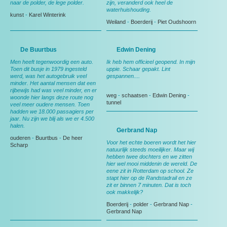
naar de polder, de lege polder.
zijn, veranderd ook heel de
waterhuishouding.
kunst
-
Karel Winterink
Weiland
-
Boerderij
-
Piet Oudshoorn
De Buurtbus
Edwin Dening
Men heeft tegenwoordig een auto.
Ik heb hem officieel geopend. In mijn
Toen dit busje in 1979 ingesteld
uppie. Schaar gepakt. Lint
werd, was het autogebruik veel
gespannen....
minder. Het aantal mensen dat een
rijbewijs had was veel minder, en er
weg
-
schaatsen
-
Edwin Dening
-
woonde hier langs deze route nog
tunnel
veel meer oudere mensen. Toen
hadden we 18.000 passagiers per
jaar. Nu zijn we blij als we er 4.500
halen.
Gerbrand Nap
ouderen
-
Buurtbus
-
De heer
Voor het echte boeren wordt het hier
Scharp
natuurlijk steeds moeilijker. Maar wij
hebben twee dochters en we zitten
hier wel mooi middenin de wereld. De
eene zit in Rotterdam op school. Ze
stapt hier op de Randstadrail en ze
zit er binnen 7 minuten. Dat is toch
ook makkelijk?
Boerderij
-
polder
-
Gerbrand Nap
-
Gerbrand Nap