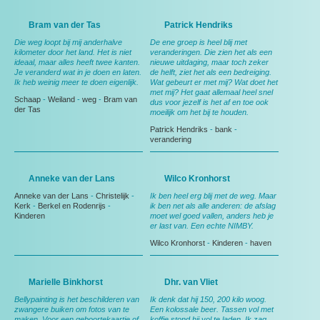
Bram van der Tas
Patrick Hendriks
Die weg loopt bij mij anderhalve
De ene groep is heel blij met
kilometer door het land. Het is niet
veranderingen. Die zien het als een
ideaal, maar alles heeft twee kanten.
nieuwe uitdaging, maar toch zeker
Je veranderd wat in je doen en laten.
de helft, ziet het als een bedreiging.
Ik heb weinig meer te doen eigenlijk.
Wat gebeurt er met mij? Wat doet het
met mij? Het gaat allemaal heel snel
Schaap
-
Weiland
-
weg
-
Bram van
dus voor jezelf is het af en toe ook
der Tas
moeilijk om het bij te houden.
Patrick Hendriks
-
bank
-
verandering
Anneke van der Lans
Wilco Kronhorst
Anneke van der Lans
-
Christelijk
-
Ik ben heel erg blij met de weg. Maar
Kerk
-
Berkel en Rodenrijs
-
ik ben net als alle anderen: de afslag
Kinderen
moet wel goed vallen, anders heb je
er last van. Een echte NIMBY.
Wilco Kronhorst
-
Kinderen
-
haven
Marielle Binkhorst
Dhr. van Vliet
Bellypainting is het beschilderen van
Ik denk dat hij 150, 200 kilo woog.
zwangere buiken om fotos van te
Een kolossale beer. Tassen vol met
maken. Voor een geboortekaartje of
koffie stond hij vol te laden. Ik zag