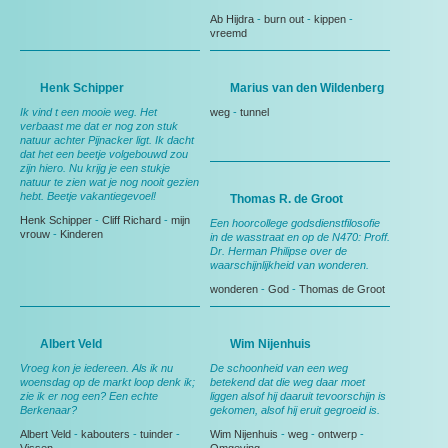
Ab Hijdra
-
burn out
-
kippen
-
vreemd
Henk Schipper
Marius van den Wildenberg
Ik vind t een mooie weg. Het
weg
-
tunnel
verbaast me dat er nog zon stuk
natuur achter Pijnacker ligt. Ik dacht
dat het een beetje volgebouwd zou
zijn hiero. Nu krijg je een stukje
natuur te zien wat je nog nooit gezien
hebt. Beetje vakantiegevoel!
Thomas R. de Groot
Henk Schipper
-
Cliff Richard
-
mijn
Een hoorcollege godsdienstfilosofie
vrouw
-
Kinderen
in de wasstraat en op de N470: Proff.
Dr. Herman Philipse over de
waarschijnlijkheid van wonderen.
wonderen
-
God
-
Thomas de Groot
Albert Veld
Wim Nijenhuis
Vroeg kon je iedereen. Als ik nu
De schoonheid van een weg
woensdag op de markt loop denk ik;
betekend dat die weg daar moet
zie ik er nog een? Een echte
liggen alsof hij daaruit tevoorschijn is
Berkenaar?
gekomen, alsof hij eruit gegroeid is.
Albert Veld
-
kabouters
-
tuinder
-
Wim Nijenhuis
-
weg
-
ontwerp
-