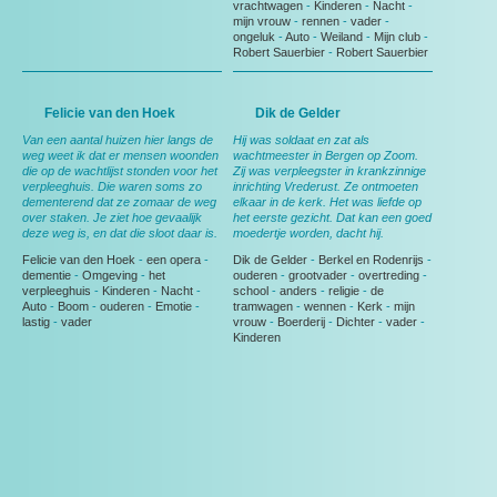
vrachtwagen
-
Kinderen
-
Nacht
-
mijn vrouw
-
rennen
-
vader
-
ongeluk
-
Auto
-
Weiland
-
Mijn club
-
Robert Sauerbier
-
Robert Sauerbier
Felicie van den Hoek
Dik de Gelder
Van een aantal huizen hier langs de
Hij was soldaat en zat als
weg weet ik dat er mensen woonden
wachtmeester in Bergen op Zoom.
die op de wachtlijst stonden voor het
Zij was verpleegster in krankzinnige
verpleeghuis. Die waren soms zo
inrichting Vrederust. Ze ontmoeten
dementerend dat ze zomaar de weg
elkaar in de kerk. Het was liefde op
over staken. Je ziet hoe gevaalijk
het eerste gezicht. Dat kan een goed
deze weg is, en dat die sloot daar is.
moedertje worden, dacht hij.
Felicie van den Hoek
-
een opera
-
Dik de Gelder
-
Berkel en Rodenrijs
-
dementie
-
Omgeving
-
het
ouderen
-
grootvader
-
overtreding
-
verpleeghuis
-
Kinderen
-
Nacht
-
school
-
anders
-
religie
-
de
Auto
-
Boom
-
ouderen
-
Emotie
-
tramwagen
-
wennen
-
Kerk
-
mijn
lastig
-
vader
vrouw
-
Boerderij
-
Dichter
-
vader
-
Kinderen