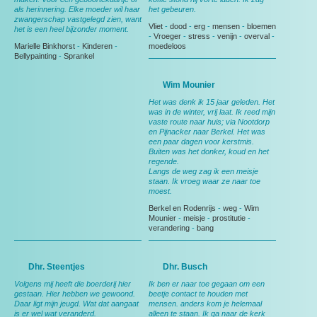
als herinnering. Elke moeder wil haar
het gebeuren.
zwangerschap vastgelegd zien, want
Vliet
-
dood
-
erg
-
mensen
-
bloemen
het is een heel bijzonder moment.
-
Vroeger
-
stress
-
venijn
-
overval
-
Marielle Binkhorst
-
Kinderen
-
moedeloos
Bellypainting
-
Sprankel
Wim Mounier
Het was denk ik 15 jaar geleden. Het
was in de winter, vrij laat. Ik reed mijn
vaste route naar huis; via Nootdorp
en Pijnacker naar Berkel. Het was
een paar dagen voor kerstmis.
Buiten was het donker, koud en het
regende.
Langs de weg zag ik een meisje
staan. Ik vroeg waar ze naar toe
moest.
Berkel en Rodenrijs
-
weg
-
Wim
Mounier
-
meisje
-
prostitutie
-
verandering
-
bang
Dhr. Steentjes
Dhr. Busch
Volgens mij heeft die boerderij hier
Ik ben er naar toe gegaan om een
gestaan. Hier hebben we gewoond.
beetje contact te houden met
Daar ligt mijn jeugd. Wat dat aangaat
mensen. anders kom je helemaal
is er wel wat veranderd.
alleen te staan. Ik ga naar de kerk