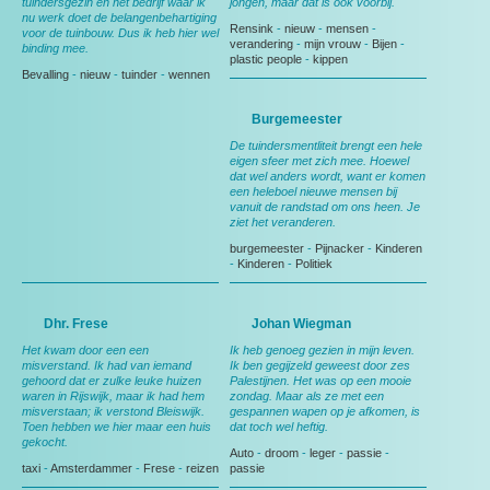
tuindersgezin en het bedrijf waar ik
jongen, maar dat is ook voorbij.
nu werk doet de belangenbehartiging
Rensink
-
nieuw
-
mensen
-
voor de tuinbouw. Dus ik heb hier wel
verandering
-
mijn vrouw
-
Bijen
-
binding mee.
plastic people
-
kippen
Bevalling
-
nieuw
-
tuinder
-
wennen
Burgemeester
De tuindersmentliteit brengt een hele
eigen sfeer met zich mee. Hoewel
dat wel anders wordt, want er komen
een heleboel nieuwe mensen bij
vanuit de randstad om ons heen. Je
ziet het veranderen.
burgemeester
-
Pijnacker
-
Kinderen
-
Kinderen
-
Politiek
Dhr. Frese
Johan Wiegman
Het kwam door een een
Ik heb genoeg gezien in mijn leven.
misverstand. Ik had van iemand
Ik ben gegijzeld geweest door zes
gehoord dat er zulke leuke huizen
Palestijnen. Het was op een mooie
waren in Rijswijk, maar ik had hem
zondag. Maar als ze met een
misverstaan; ik verstond Bleiswijk.
gespannen wapen op je afkomen, is
Toen hebben we hier maar een huis
dat toch wel heftig.
gekocht.
Auto
-
droom
-
leger
-
passie
-
taxi
-
Amsterdammer
-
Frese
-
reizen
passie