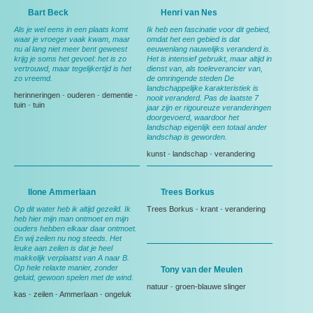
Bart Beck
Henri van Nes
Als je wel eens in een plaats komt
Ik heb een fascinatie voor dit gebied,
waar je vroeger vaak kwam, maar
omdat het een gebied is dat
nu al lang niet meer bent geweest
eeuwenlang nauwelijks veranderd is.
krijg je soms het gevoel: het is zo
Het is intensief gebruikt, maar altijd in
vertrouwd, maar tegelijkertijd is het
dienst van, als toeleverancier van,
zo vreemd.
de omringende steden De
landschappelijke karakteristiek is
herinneringen
-
ouderen
-
dementie
-
nooit veranderd. Pas de laatste 7
tuin
-
tuin
jaar zijn er rigoureuze veranderingen
doorgevoerd, waardoor het
landschap eigenlijk een totaal ander
landschap is geworden.
kunst
-
landschap
-
verandering
Ilone Ammerlaan
Trees Borkus
Op dit water heb ik altijd gezeild. Ik
Trees Borkus
-
krant
-
verandering
heb hier mijn man ontmoet en mijn
ouders hebben elkaar daar ontmoet.
En wij zeilen nu nog steeds. Het
leuke aan zeilen is dat je heel
makkelijk verplaatst van A naar B.
Op hele relaxte manier, zonder
Tony van der Meulen
geluid, gewoon spelen met de wind.
natuur
-
groen-blauwe slinger
kas
-
zeilen
-
Ammerlaan
-
ongeluk