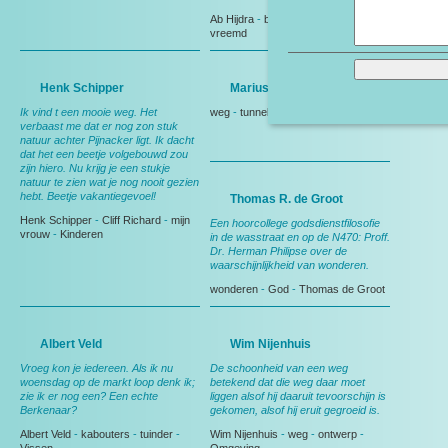
Ab Hijdra
-
burn out
-
kippen
-
vreemd
Henk Schipper
Marius van den Wildenberg
Ik vind t een mooie weg. Het
weg
-
tunnel
verbaast me dat er nog zon stuk
natuur achter Pijnacker ligt. Ik dacht
dat het een beetje volgebouwd zou
zijn hiero. Nu krijg je een stukje
natuur te zien wat je nog nooit gezien
hebt. Beetje vakantiegevoel!
Thomas R. de Groot
Henk Schipper
-
Cliff Richard
-
mijn
Een hoorcollege godsdienstfilosofie
vrouw
-
Kinderen
in de wasstraat en op de N470: Proff.
Dr. Herman Philipse over de
waarschijnlijkheid van wonderen.
wonderen
-
God
-
Thomas de Groot
Albert Veld
Wim Nijenhuis
Vroeg kon je iedereen. Als ik nu
De schoonheid van een weg
woensdag op de markt loop denk ik;
betekend dat die weg daar moet
zie ik er nog een? Een echte
liggen alsof hij daaruit tevoorschijn is
Berkenaar?
gekomen, alsof hij eruit gegroeid is.
Albert Veld
-
kabouters
-
tuinder
-
Wim Nijenhuis
-
weg
-
ontwerp
-