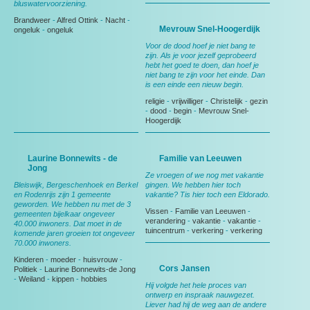
bluswatervoorziening.
Brandweer
-
Alfred Ottink
-
Nacht
-
Mevrouw Snel-Hoogerdijk
ongeluk
-
ongeluk
Voor de dood hoef je niet bang te
zijn. Als je voor jezelf geprobeerd
hebt het goed te doen, dan hoef je
niet bang te zijn voor het einde. Dan
is een einde een nieuw begin.
religie
-
vrijwilliger
-
Christelijk
-
gezin
-
dood
-
begin
-
Mevrouw Snel-
Hoogerdijk
Laurine Bonnewits - de
Familie van Leeuwen
Jong
Ze vroegen of we nog met vakantie
Bleiswijk, Bergeschenhoek en Berkel
gingen. We hebben hier toch
en Rodenrijs zijn 1 gemeente
vakantie? Tis hier toch een Eldorado.
geworden. We hebben nu met de 3
Vissen
-
Familie van Leeuwen
-
gemeenten bijelkaar ongeveer
verandering
-
vakantie
-
vakantie
-
40.000 inwoners. Dat moet in de
tuincentrum
-
verkering
-
verkering
komende jaren groeien tot ongeveer
70.000 inwoners.
Kinderen
-
moeder
-
huisvrouw
-
Cors Jansen
Politiek
-
Laurine Bonnewits-de Jong
-
Weiland
-
kippen
-
hobbies
Hij volgde het hele proces van
ontwerp en inspraak nauwgezet.
Liever had hij de weg aan de andere