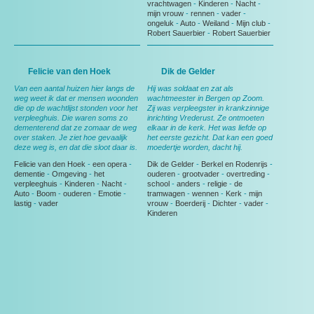
vrachtwagen
-
Kinderen
-
Nacht
-
mijn vrouw
-
rennen
-
vader
-
ongeluk
-
Auto
-
Weiland
-
Mijn club
-
Robert Sauerbier
-
Robert Sauerbier
Felicie van den Hoek
Dik de Gelder
Van een aantal huizen hier langs de
Hij was soldaat en zat als
weg weet ik dat er mensen woonden
wachtmeester in Bergen op Zoom.
die op de wachtlijst stonden voor het
Zij was verpleegster in krankzinnige
verpleeghuis. Die waren soms zo
inrichting Vrederust. Ze ontmoeten
dementerend dat ze zomaar de weg
elkaar in de kerk. Het was liefde op
over staken. Je ziet hoe gevaalijk
het eerste gezicht. Dat kan een goed
deze weg is, en dat die sloot daar is.
moedertje worden, dacht hij.
Felicie van den Hoek
-
een opera
-
Dik de Gelder
-
Berkel en Rodenrijs
-
dementie
-
Omgeving
-
het
ouderen
-
grootvader
-
overtreding
-
verpleeghuis
-
Kinderen
-
Nacht
-
school
-
anders
-
religie
-
de
Auto
-
Boom
-
ouderen
-
Emotie
-
tramwagen
-
wennen
-
Kerk
-
mijn
lastig
-
vader
vrouw
-
Boerderij
-
Dichter
-
vader
-
Kinderen