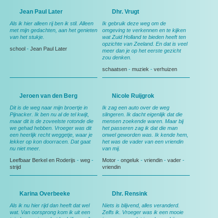
Jean Paul Later
Dhr. Vrugt
Als ik hier alleen rij ben ik stil. Alleen
Ik gebruik deze weg om de
met mijn gedachten, aan het genieten
omgeving te verkennen en te kijken
van het stukje.
wat Zuid Holland te bieden heeft ten
opzichte van Zeeland. En dat is veel
school
-
Jean Paul Later
meer dan je op het eerste gezicht
zou denken.
schaatsen
-
muziek
-
verhuizen
Jeroen van den Berg
Nicole Ruijgrok
Dit is de weg naar mijn broertje in
Ik zag een auto over de weg
Pijnacker. Ik ben nu al de tel kwijt,
slingeren. Ik dacht eigenlijk dat die
maar dit is de zoveelste rotonde die
mensen zoekende waren. Maar bij
we gehad hebben. Vroeger was dit
het passeren zag ik dat die man
een heerlijk recht weggetje, waar je
onwel geworden was. Ik kende hem,
lekker op kon doorracen. Dat gaat
het was de vader van een vriendin
nu niet meer.
van mij.
Leefbaar Berkel en Roderijs
-
weg
-
Motor
-
ongeluk
-
vriendin
-
vader
-
strijd
vriendin
Karina Overbeeke
Dhr. Rensink
Als ik nu hier rijd dan heeft dat wel
Niets is blijvend, alles veranderd.
wat. Van oorsprong kom ik uit een
Zelfs ik. Vroeger was ik een mooie