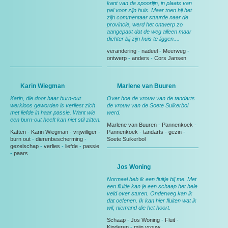
kant van de spoorlijn, in plaats van
pal voor zijn huis. Maar toen hij het
zijn commentaar stuurde naar de
provincie, werd het ontwerp zo
aangepast dat de weg alleen maar
dichter bij zijn huis te liggen....
verandering
-
nadeel
-
Meerweg
-
ontwerp
-
anders
-
Cors Jansen
Karin Wiegman
Marlene van Buuren
Karin, die door haar burn-out
Over hoe de vrouw van de tandarts
werkloos geworden is verliest zich
de vrouw van de Soete Suikerbol
met liefde in haar passie. Want wie
werd.
een burn-out heeft kan niet stil zitten.
Marlene van Buuren
-
Pannenkoek
-
Katten
-
Karin Wiegman
-
vrijwilliger
-
Pannenkoek
-
tandarts
-
gezin
-
burn out
-
dierenbescherming
-
Soete Suikerbol
gezelschap
-
verlies
-
liefde
-
passie
-
paars
Jos Woning
Normaal heb ik een fluitje bij me. Met
een fluitje kan je een schaap het hele
veld over sturen. Onderweg kan ik
dat oefenen. Ik kan hier fluiten wat ik
wil, niemand die het hoort.
Schaap
-
Jos Woning
-
Fluit
-
Kinderen
-
mijn vrouw