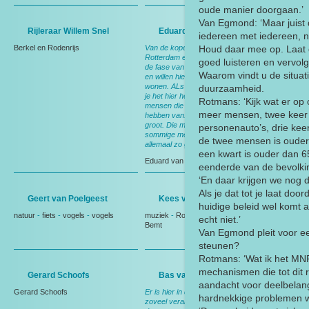
oude manier doorgaan.’
Van Egmond: ‘Maar juist 
Rijleraar Willem Snel
Eduard van Gijzen
iedereen met iedereen, 
Berkel en Rodenrijs
Van de kopers komen er heel veel uit
Houd daar mee op. Laat 
Rotterdam en Den Haag. Die zitten in
goed luisteren en vervol
de fase van huisje, boompje, beestje
Waarom vindt u de situat
en willen hier heel graag komen
wonen. ALs je uit de stad komt vind
duurzaamheid.
je het hier heel mooi. Ik denk dat de
Rotmans: ‘Kijk wat er op 
mensen die hier al wonen wel zoiets
meer mensen, twee keer 
hebben van: het wordt wel heel
groot. Die missen het dorp. Voor
personenauto’s, drie keer
sommige mensen hoeft het niet
de twee mensen is ouder 
allemaal zo groot en zo massaal.
een kwart is ouder dan 65
Eduard van Gijzen
-
makelaar
eenderde van de bevolkin
‘En daar krijgen we nog
Als je dat tot je laat doo
Geert van Poelgeest
Kees van den Bemt
huidige beleid wel komt
natuur
-
fiets
-
vogels
-
vogels
muziek
-
Rotterdam
-
Kees van den
echt niet.’
Bemt
Van Egmond pleit voor ee
steunen?
Rotmans: ‘Wat ik het MNP 
mechanismen die tot dit r
Gerard Schoofs
Bas van Leeuwen
aandacht voor deelbelan
Gerard Schoofs
Er is hier in de afgelopen vijf jaar net
hardnekkige problemen w
zoveel veranderd als in de vijftig jaar