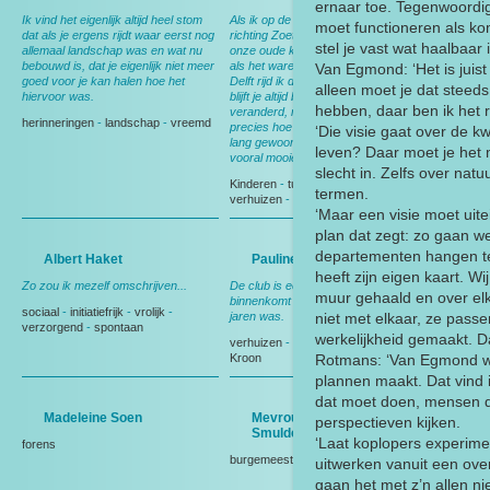
ernaar toe. Tegenwoordig
Ik vind het eigenlijk altijd heel stom
Als ik op de rotonde rijd en ik sla af
moet functioneren als kom
dat als je ergens rijdt waar eerst nog
richting Zoetermeer dan denk ik aan
stel je vast wat haalbaar is
allemaal landschap was en wat nu
onze oude kippenschuur waar ik dan
bebouwd is, dat je eigenlijk niet meer
als het ware doorheen rijd. Richting
Van Egmond: ‘Het is juis
goed voor je kan halen hoe het
Delft rijd ik door onze kassen. Dat
alleen moet je dat steeds
hiervoor was.
blijft je altijd bij. Het is enorm
hebben, daar ben ik het
veranderd, maar wij weten nog
herinneringen
-
landschap
-
vreemd
precies hoe het was, omdat we er zo
‘Die visie gaat over de kw
lang gewoond hebben. Het zijn nu
leven? Daar moet je het 
vooral mooie herinneringen.
slecht in. Zelfs over nat
Kinderen
-
tuinder
-
kippen
-
termen.
verhuizen
-
Rozen
-
van den Arend
‘Maar een visie moet uite
plan dat zegt: zo gaan w
departementen hangen teg
Albert Haket
Pauline de Kroon
heeft zijn eigen kaart. Wij
Zo zou ik mezelf omschrijven...
De club is een warm nest. Als je daar
muur gehaald en over elk
binnenkomt is het net alsof je er al
sociaal
-
initiatiefrijk
-
vrolijk
-
jaren was.
niet met elkaar, ze passe
verzorgend
-
spontaan
werkelijkheid gemaakt. D
verhuizen
-
voetbal
-
tuin
-
Pauline de
Kroon
Rotmans: ‘Van Egmond wil
plannen maakt. Dat vind i
dat moet doen, mensen di
Madeleine Soen
Mevrouw De Goeij-
perspectieven kijken.
Smulders
‘Laat koplopers experime
forens
burgemeester
-
Politiek
uitwerken vanuit een over
gaan het met z’n allen ni