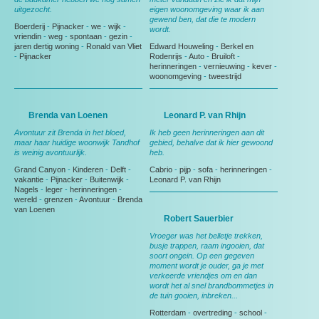
uitgezocht.
eigen woonomgeving waar ik aan
gewend ben, dat die te modern
Boerderij
-
Pijnacker
-
we
-
wijk
-
wordt.
vriendin
-
weg
-
spontaan
-
gezin
-
jaren dertig woning
-
Ronald van Vliet
Edward Houweling
-
Berkel en
-
Pijnacker
Rodenrijs
-
Auto
-
Bruiloft
-
herinneringen
-
vernieuwing
-
kever
-
woonomgeving
-
tweestrijd
Brenda van Loenen
Leonard P. van Rhijn
Avontuur zit Brenda in het bloed,
Ik heb geen herinneringen aan dit
maar haar huidige woonwijk Tandhof
gebied, behalve dat ik hier gewoond
is weinig avontuurlijk.
heb.
Grand Canyon
-
Kinderen
-
Delft
-
Cabrio
-
pijp
-
sofa
-
herinneringen
-
vakantie
-
Pijnacker
-
Buitenwijk
-
Leonard P. van Rhijn
Nagels
-
leger
-
herinneringen
-
wereld
-
grenzen
-
Avontuur
-
Brenda
van Loenen
Robert Sauerbier
Vroeger was het belletje trekken,
busje trappen, raam ingooien, dat
soort ongein. Op een gegeven
moment wordt je ouder, ga je met
verkeerde vriendjes om en dan
wordt het al snel brandbommetjes in
de tuin gooien, inbreken...
Rotterdam
-
overtreding
-
school
-