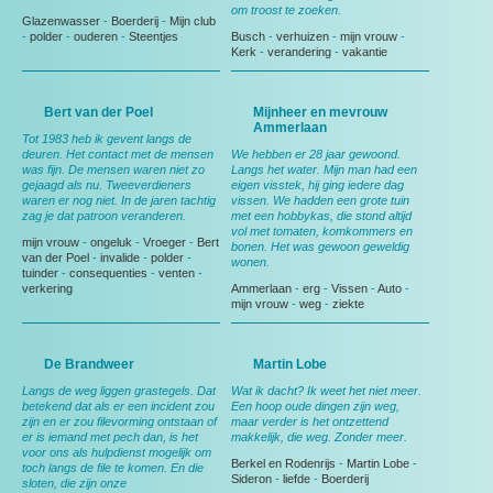
om troost te zoeken.
Glazenwasser
-
Boerderij
-
Mijn club
-
polder
-
ouderen
-
Steentjes
Busch
-
verhuizen
-
mijn vrouw
-
Kerk
-
verandering
-
vakantie
Bert van der Poel
Mijnheer en mevrouw
Ammerlaan
Tot 1983 heb ik gevent langs de
deuren. Het contact met de mensen
We hebben er 28 jaar gewoond.
was fijn. De mensen waren niet zo
Langs het water. Mijn man had een
gejaagd als nu. Tweeverdieners
eigen visstek, hij ging iedere dag
waren er nog niet. In de jaren tachtig
vissen. We hadden een grote tuin
zag je dat patroon veranderen.
met een hobbykas, die stond altijd
vol met tomaten, komkommers en
mijn vrouw
-
ongeluk
-
Vroeger
-
Bert
bonen. Het was gewoon geweldig
van der Poel
-
invalide
-
polder
-
wonen.
tuinder
-
consequenties
-
venten
-
verkering
Ammerlaan
-
erg
-
Vissen
-
Auto
-
mijn vrouw
-
weg
-
ziekte
De Brandweer
Martin Lobe
Langs de weg liggen grastegels. Dat
Wat ik dacht? Ik weet het niet meer.
betekend dat als er een incident zou
Een hoop oude dingen zijn weg,
zijn en er zou filevorming ontstaan of
maar verder is het ontzettend
er is iemand met pech dan, is het
makkelijk, die weg. Zonder meer.
voor ons als hulpdienst mogelijk om
Berkel en Rodenrijs
-
Martin Lobe
-
toch langs de file te komen. En die
Sideron
-
liefde
-
Boerderij
sloten, die zijn onze