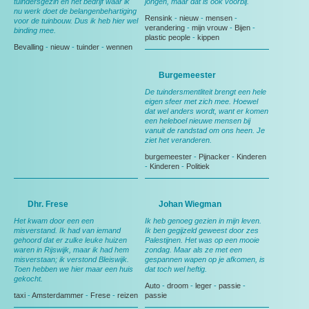
tuindersgezin en het bedrijf waar ik
jongen, maar dat is ook voorbij.
nu werk doet de belangenbehartiging
Rensink
-
nieuw
-
mensen
-
voor de tuinbouw. Dus ik heb hier wel
verandering
-
mijn vrouw
-
Bijen
-
binding mee.
plastic people
-
kippen
Bevalling
-
nieuw
-
tuinder
-
wennen
Burgemeester
De tuindersmentliteit brengt een hele
eigen sfeer met zich mee. Hoewel
dat wel anders wordt, want er komen
een heleboel nieuwe mensen bij
vanuit de randstad om ons heen. Je
ziet het veranderen.
burgemeester
-
Pijnacker
-
Kinderen
-
Kinderen
-
Politiek
Dhr. Frese
Johan Wiegman
Het kwam door een een
Ik heb genoeg gezien in mijn leven.
misverstand. Ik had van iemand
Ik ben gegijzeld geweest door zes
gehoord dat er zulke leuke huizen
Palestijnen. Het was op een mooie
waren in Rijswijk, maar ik had hem
zondag. Maar als ze met een
misverstaan; ik verstond Bleiswijk.
gespannen wapen op je afkomen, is
Toen hebben we hier maar een huis
dat toch wel heftig.
gekocht.
Auto
-
droom
-
leger
-
passie
-
taxi
-
Amsterdammer
-
Frese
-
reizen
passie