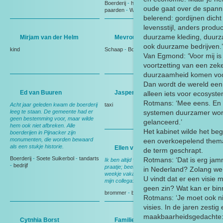
Boerderij
-
herinneringen
-
vogels
-
oude gaat over de spanni
paarden
-
Weiland
belerend: gordijnen dich
levensstijl, anders prod
duurzame kleding, duur
Mirjam van der Helm
Mevrouw de Keijzer
ook duurzame bedrijven.’
kind
Schaap
-
Boerderij
Van Egmond: ‘Voor mij is
voortzetting van een zek
duurzaamheid komen voor
Dan wordt de wereld een 
Ed van Buuren
Jasper Vermeer
alleen iets voor ecosyste
Rotmans: ‘Mee eens. En e
Acht jaar geleden kwam de boerderij
taxi
leeg te staan. De gemeente had er
systemen duurzamer wor
geen bestemming voor, maar wilde
gelanceerd.’
hem ook niet afbreken. Alle
Het kabinet wilde het be
boerderijen in Pijnacker zijn
monumenten, die worden bewaard
een overkoepelend thema 
als een stukje historie.
Ellen van der Spek
de term geschrapt.
Boerderij
-
Soete Suikerbol
-
tandarts
Rotmans: ‘Dat is erg jam
Ik ben altijd vrolijk, maak graag een
-
bedrijf
praatje; beetje kletsen. Als ik een
in Nederland? Zolang we d
weekje vakantie heb vragen ze aan
U vindt dat er een visie 
mijn collega: is die mevrouw er niet?
geen zin? Wat kan er bin
brommer
-
benzinestation
Rotmans: ‘Je moet ook n
visies. In de jaren zesti
maakbaarheidsgedachte: 
Cytnhia Borst
Familie van den Arend