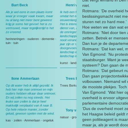
Dat vergt iemand in Den H
Bart Beck
Henri van Nes
niet.
Rotmans: ‘De overheid he
Als je wel eens in een plaats komt
Ik heb een fascinatie voor dit gebied,
beslissingsmacht niet me
waar je vroeger vaak kwam, maar
omdat het een gebied is dat
nu al lang niet meer bent geweest
eeuwenlang nauwelijks veranderd is.
sturen net zo hard mee.’
krijg je soms het gevoel: het is zo
Het is intensief gebruikt, maar altijd in
Hoe weten we dan wat e
vertrouwd, maar tegelijkertijd is het
dienst van, als toeleverancier van,
zo vreemd.
de omringende steden De
Rotmans: ‘Niet door tien
landschappelijke karakteristiek is
zetten. Betrek er mensen 
herinneringen
-
ouderen
-
dementie
-
nooit veranderd. Pas de laatste 7
tuin
-
tuin
Dan kun je de departeme
jaar zijn er rigoureuze veranderingen
doorgevoerd, waardoor het
Rotmans: ‘Dat kan wel, ma
landschap eigenlijk een totaal ander
Van Egmond: ‘Nu proteste
landschap is geworden.
staatsburger. Want je wee
kunst
-
landschap
-
verandering
systeem? Dan gaan de me
Rotmans: ‘Dat gebeurt nu
Dan gaan projectontwikke
Ilone Ammerlaan
Trees Borkus
volbouwen. Niemand wil d
Op dit water heb ik altijd gezeild. Ik
Trees Borkus
-
krant
-
verandering
de mooiste plekjes. Toch 
heb hier mijn man ontmoet en mijn
Van Egmond: ‘Wat hier op
ouders hebben elkaar daar ontmoet.
overheid is ervoor uitg
En wij zeilen nu nog steeds. Het
leuke aan zeilen is dat je heel
parlementaire democratie
makkelijk verplaatst van A naar B.
‘Dus de overheid moet ze
Op hele relaxte manier, zonder
Tony van der Meulen
geluid, gewoon spelen met de wind.
het Haagse beleid geldt n
natuur
-
groen-blauwe slinger
geen politieagent is maar
kas
-
zeilen
-
Ammerlaan
-
ongeluk
maar ja, als je wordt doo