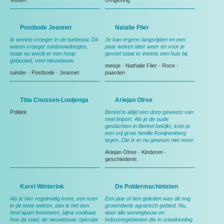
Vissen
Omgeving
Postbode Jeannet
Natalie Flier
Ik werkte vroeger in de tuinbouw. Dit
Je kan ergens langsrijden en een
waren vroeger tuinbouwdorpjes,
paar weken later weer en voor je
maar nu wordt er een hoop
gevoel staat er ineens een huis bij.
gebouwd, veel nieuwbouw.
meisje
-
Nathalie Flier
-
Roze
-
tuinder
-
Postbode
-
Jeannet
paarden
Titia Cnossen-Looijenga
Ariejan Olree
Politiek
Berkel is altijd een dorp geweest van
veel import. Als je de oude
geslachten in Berkel bekijkt, kom je
een vrij grote familie Konijnenberg
tegen. Die is er nu gewoon niet meer.
Ariejan Olree
-
Kinderen
-
geschiedenis
Karel Winterink
De Poldermachinisten
Als je hier regelmatig komt, een keer
Een jaar of tien geleden was dit nog
in de twee weken, dan is het een
grotendeels agrarisch gebied. Nu,
heel apart fenomeen, bijna voelbaar,
door alle woningbouw en
hoe de stad, de nieuwbouw, opkruipt
industriegebieden die in ontwikkeling