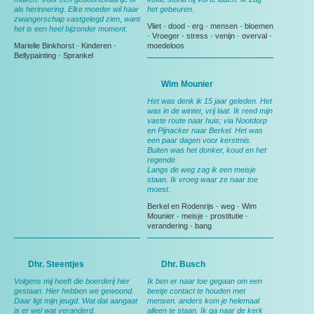
als herinnering. Elke moeder wil haar
het gebeuren.
zwangerschap vastgelegd zien, want
Vliet
-
dood
-
erg
-
mensen
-
bloemen
het is een heel bijzonder moment.
-
Vroeger
-
stress
-
venijn
-
overval
-
Marielle Binkhorst
-
Kinderen
-
moedeloos
Bellypainting
-
Sprankel
Wim Mounier
Het was denk ik 15 jaar geleden. Het
was in de winter, vrij laat. Ik reed mijn
vaste route naar huis; via Nootdorp
en Pijnacker naar Berkel. Het was
een paar dagen voor kerstmis.
Buiten was het donker, koud en het
regende.
Langs de weg zag ik een meisje
staan. Ik vroeg waar ze naar toe
moest.
Berkel en Rodenrijs
-
weg
-
Wim
Mounier
-
meisje
-
prostitutie
-
verandering
-
bang
Dhr. Steentjes
Dhr. Busch
Volgens mij heeft die boerderij hier
Ik ben er naar toe gegaan om een
gestaan. Hier hebben we gewoond.
beetje contact te houden met
Daar ligt mijn jeugd. Wat dat aangaat
mensen. anders kom je helemaal
is er wel wat veranderd.
alleen te staan. Ik ga naar de kerk