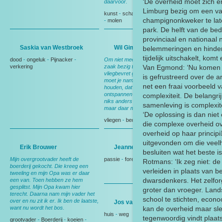
‘De overheid moet zich er 
daarvoor.
Limburg bezig om een va
kunst
-
schaatsen
-
koeien
-
Weiland
champignonkweker te lat
-
molen
park. De helft van de bed
provinciaal en nationaal 
Saskia van Westbroek
Wil Gimberg
belemmeringen en hindern
tijdelijk uitschakelt, komt
dood
-
ongeluk
-
Pijnacker
-
Om niet meer altijd s avonds met de
verkering
zaak bezig te zijn, ben ik mijn
Van Egmond: ‘Nu komen w
vliegbevret gaan halen. Als je vliegt
is gefrustreerd over de 
moet je namelijk zo je hersens erbij
net een fraai voorbeeld 
houden, dat je daardoor heel
ontspannen terug komt. Je kan aan
complexiteit. De belangr
niks anders denken, je moet alleen
samenleving is complexite
maar daar mee bezig zijn.
‘De oplossing is dan nie
vliegen
-
bedrijf
-
ondernemer
die complexe overheid ov
overheid op haar principi
uitgevonden om die veelh
Erik Brouwer
Jeanne de Jong
besluiten wat het beste i
Mijn overgrootvader heeft de
passie
-
forens
-
natuur
Rotmans: ‘Ik zeg niet: d
boerderij gekocht. Die kreeg een
verleiden in plaats van 
tweeling en mijn Opa was er daar
dwarsdenkers. Het zelfo
een van. Toen hebben ze hem
gesplitst. Mijn Opa kwam hier
groter dan vroeger. Land
terecht. Daarna nam mijn vader het
school te stichten, econ
over en nu zit ik er. Ik ben de laatste,
Jos van der Burg
want nu wordt het bos.
kan de overheid maar sl
huis
-
weg
tegenwoordig vindt plaats
grootvader
-
Boerderij
-
koeien
-