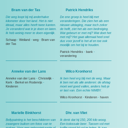
Bram van der Tas
Patrick Hendriks
Die weg loopt bij mij anderhalve
De ene groep is heel blij met
kilometer door het land. Het is niet
veranderingen. Die zien het als een
ideaal, maar alles heeft twee kanten.
nieuwe uitdaging, maar toch zeker
Je veranderd wat in je doen en laten.
de helft, ziet het als een bedreiging.
Ik heb weinig meer te doen eigenlijk.
Wat gebeurt er met mij? Wat doet het
met mij? Het gaat allemaal heel snel
Schaap
-
Weiland
-
weg
-
Bram van
dus voor jezelf is het af en toe ook
der Tas
moeilijk om het bij te houden.
Patrick Hendriks
-
bank
-
verandering
Anneke van der Lans
Wilco Kronhorst
Anneke van der Lans
-
Christelijk
-
Ik ben heel erg blij met de weg. Maar
Kerk
-
Berkel en Rodenrijs
-
ik ben net als alle anderen: de afslag
Kinderen
moet wel goed vallen, anders heb je
er last van. Een echte NIMBY.
Wilco Kronhorst
-
Kinderen
-
haven
Marielle Binkhorst
Dhr. van Vliet
Bellypainting is het beschilderen van
Ik denk dat hij 150, 200 kilo woog.
zwangere buiken om fotos van te
Een kolossale beer. Tassen vol met
maken. Voor een geboortekaartje of
koffie stond hij vol te laden. Ik zag