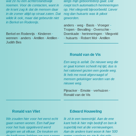
wat ze nu een achterstandswijk
langs mijn geboortedorp gaat. Dat
noemen. Voor de contacten, want in
roept toch automatisch herinneringen
de krant zag ik dat de mensen daar
op. Het vliegveld bijvoorbeeld. Liever
in de zomer altijd op straat zaten. Dat
nog dan huisarts was ik piloot
wilde ik ook, maar dat gebeurde niet
geworden.
in Berkel en Rodenrijs.
anders
-
weg
-
Basis
-
Vroeger
-
Tropen
-
Bevalling
-
Overschie
-
Berkel en Rodenrijs
-
Kinderen
-
Doenkade
-
herinneringen
-
Vliegveld
wennen
-
anders
-
Antillen
-
Antillen
-
-
huisarts
-
Robert Mol
-
Antillen
Judith Bes
Ronald van de Vis
Een weg is asfalt. De nieuwe weg die
er gaat komen scheelt mij tijd, dus is
het rationeel gezien een goede weg.
Ik heb me nooit afgevraagd of
mensen gelukkiger worden van de
nieuwe weg.
Pijnacker
-
Emotie
-
verhuizen
-
Ronald van de Vis
Ronald van Vliet
Edward Houweling
We zouden hier voor het eerst echt
Ik zit in een tweestrijd. Aan de ene
gaan samen wonen. Een half jaar
kant heb ik hier mijn bedrijf en ben ik
voor het huis opgeleverd werd
superblij met al die vernieuwingen.
gingen we uit elkaar. De keuken en
Aan de andere kant woon ik hier 500
de badkamer hebben we nog samen
meter vandaan en zie ik dat mijn