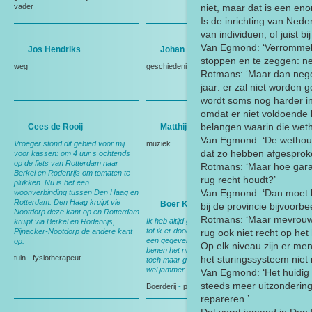
vader
niet, maar dat is een eno
Is de inrichting van Ned
van individuen, of juist b
Van Egmond: ‘Verrommeling
Jos Hendriks
Johan Koot
stoppen en te zeggen: nee,
weg
geschiedenis
-
Johan Koot
Rotmans: ‘Maar dan negee
jaar: er zal niet worden 
wordt soms nog harder in
omdat er niet voldoende b
belangen waarin die wet
Cees de Rooij
Matthijs de Ridder
Van Egmond: ‘De wethoud
Vroeger stond dit gebied voor mij
muziek
dat zo hebben afgesproke
voor kassen: om 4 uur s ochtends
op de fiets van Rotterdam naar
Rotmans: ‘Maar hoe garan
Berkel en Rodenrijs om tomaten te
rug recht houdt?’
plukken. Nu is het een
Van Egmond: ‘Dan moet h
woonverbinding tussen Den Haag en
Rotterdam. Den Haag kruipt vie
Boer Koot
bij de provincie bijvoorbee
Nootdorp deze kant op en Rotterdam
Rotmans: ‘Maar mevrouw 
Ik heb altijd gedacht: ik blijf melken
kruipt via Berkel en Rodenrijs,
tot ik er dood bij neerval. Maar op
Pijnacker-Nootdorp de andere kant
rug ook niet recht op het
een gegeven moment hielden mijn
op.
Op elk niveau zijn er me
benen het niet meer en toen ben ik
tuin
-
fysiotherapeut
het sturingssysteem niet 
toch maar gestopt. Maar ik vond t
wel jammer.
Van Egmond: ‘Het huidig s
steeds meer uitzonderin
Boerderij
-
polder
-
Kerk
-
koeien
repareren.’