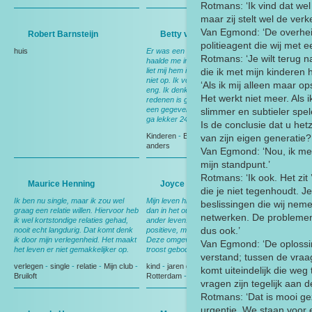
Rotmans: ‘Ik vind dat wel
maar zij stelt wel de verk
Van Egmond: ‘De overheid
Robert Barnsteijn
Betty van Bree
politieagent die wij met 
huis
Er was een man op een brommer. Hij
Rotmans: ‘Je wilt terug n
haalde me in, ging naast me rijden of
liet mij hem inhalen. Het hield maar
die ik met mijn kinderen 
niet op. Ik vond dat zo verschrikkelijk
‘Als ik mij alleen maar op
eng. Ik denk dat dat een van de
Het werkt niet meer. Als 
redenen is geweest waarom ik op
een gegeven moment heb gezegd; ik
slimmer en subtieler spel
ga lekker 24 hoog in de stad wonen.
Is de conclusie dat u het
Kinderen
-
Boerderij
-
moeder
-
van zijn eigen generatie?
anders
Van Egmond: ‘Nou, ik me
mijn standpunt.’
Rotmans: ‘Ik ook. Het zit 
Maurice Henning
Joyce Hanssen
die je niet tegenhoudt. J
Ik ben nu single, maar ik zou wel
Mijn leven hier is compleet anders
beslissingen die wij neme
graag een relatie willen. Hiervoor heb
dan in het oude huis. Dat was een
netwerken. De problemen
ik wel kortstondige relaties gehad,
ander leven. Er is veel veranderd, in
dus ook.’
nooit echt langdurig. Dat komt denk
positieve, maar ook in negatieve zin.
ik door mijn verlegenheid. Het maakt
Deze omgeving heeft me heel veel
Van Egmond: ‘De oplossin
het leven er niet gemakkelijker op.
troost geboden.
verstand; tussen de vraa
verlegen
-
single
-
relatie
-
Mijn club
-
kind
-
jaren dertig woning
-
verlies
-
komt uiteindelijk die we
Bruiloft
Rotterdam
-
troost
-
verandering
vragen zijn tegelijk aan d
Rotmans: ‘Dat is mooi ge
urgentie. We staan voor 