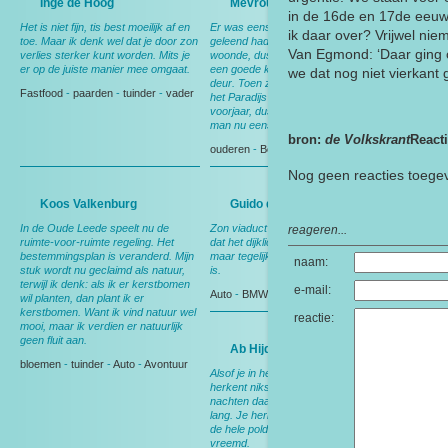
Inge de Hoog
Mevrouw van Vliet
in de 16de en 17de eeuw
Het is niet fijn, tis best moeilijk af en
Er was eens iemand die iets van mij
ik daar over? Vrijwel nie
toe. Maar ik denk wel dat je door zon
geleend had. Hij wist niet waar ik
Van Egmond: ‘Daar ging o
verlies sterker kunt worden. Mits je
woonde, dus ik had het uitgelegd. Op
er op de juiste manier mee omgaat.
een goede keer stond hij voor de
we dat nog niet vierkant 
deur. Toen zei hij: het lijkt wel of ik
Fastfood
-
paarden
-
tuinder
-
vader
het Paradijs binnen rijdt! Het was
voorjaar, dus alles liep uit. Moest die
man nu eens komen kijken...
bron:
de Volkskrant
React
ouderen
-
Boerderij
Nog geen reacties toeg
Koos Valkenburg
Guido de Oude
In de Oude Leede speelt nu de
Zon viaduct valt me wel op. Je ziet
reageren...
ruimte-voor-ruimte regeling. Het
dat het dijklichaam doorsneden is,
bestemmingsplan is veranderd. Mijn
maar tegelijkertijd in tact gehouden
naam:
stuk wordt nu geclaimd als natuur,
is.
terwijl ik denk: als ik er kerstbomen
e-mail:
Auto
-
BMW
-
stijl
-
passie
wil planten, dan plant ik er
kerstbomen. Want ik vind natuur wel
reactie:
mooi, maar ik verdien er natuurlijk
geen fluit aan.
Ab Hijdra
bloemen
-
tuinder
-
Auto
-
Avontuur
Alsof je in het buitenland bent. Je
herkent niks. Terwijl je toch dagen en
nachten daar gelopen hebt. Al 54 jaar
lang. Je herkende er niks van, van
de hele polder niet. Dat was zo
vreemd.