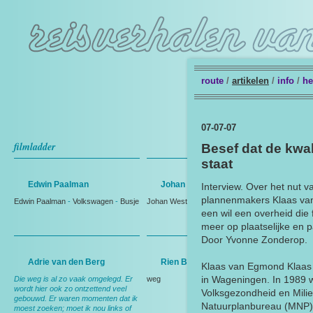
route
/
artikelen
/
info
/
he
07-07-07
filmladder
Besef dat de kwal
staat
Edwin Paalman
Johan Westmaas
Interview. Over het nut 
plannenmakers Klaas va
Edwin Paalman
-
Volkswagen
-
Busje
Johan Westmaas
een wil een overheid die
meer op plaatselijke en pa
Door Yvonne Zonderop.
Adrie van den Berg
Rien Bakker
Klaas van Egmond Klaas
in Wageningen. In 1989 we
Die weg is al zo vaak omgelegd. Er
weg
wordt hier ook zo ontzettend veel
Volksgezondheid en Milieu
gebouwd. Er waren momenten dat ik
Natuurplanbureau (MNP),
moest zoeken; moet ik nou links of