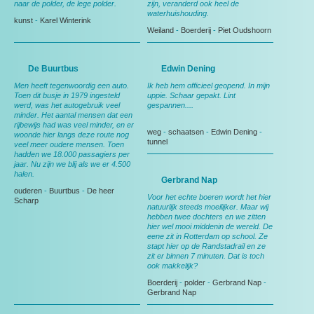
naar de polder, de lege polder.
zijn, veranderd ook heel de
waterhuishouding.
kunst
-
Karel Winterink
Weiland
-
Boerderij
-
Piet Oudshoorn
De Buurtbus
Edwin Dening
Men heeft tegenwoordig een auto.
Ik heb hem officieel geopend. In mijn
Toen dit busje in 1979 ingesteld
uppie. Schaar gepakt. Lint
werd, was het autogebruik veel
gespannen....
minder. Het aantal mensen dat een
rijbewijs had was veel minder, en er
weg
-
schaatsen
-
Edwin Dening
-
woonde hier langs deze route nog
tunnel
veel meer oudere mensen. Toen
hadden we 18.000 passagiers per
jaar. Nu zijn we blij als we er 4.500
halen.
Gerbrand Nap
ouderen
-
Buurtbus
-
De heer
Voor het echte boeren wordt het hier
Scharp
natuurlijk steeds moeilijker. Maar wij
hebben twee dochters en we zitten
hier wel mooi middenin de wereld. De
eene zit in Rotterdam op school. Ze
stapt hier op de Randstadrail en ze
zit er binnen 7 minuten. Dat is toch
ook makkelijk?
Boerderij
-
polder
-
Gerbrand Nap
-
Gerbrand Nap