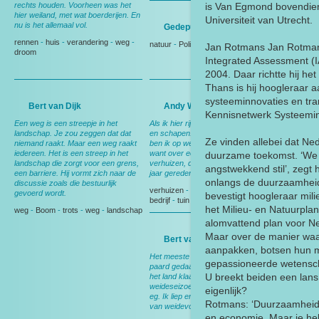
rechts houden. Voorheen was het
is Van Egmond bovendien 
hier weiland, met wat boerderijen. En
Universiteit van Utrecht.
nu is het allemaal vol.
Gedeputeerde Evertse
rennen
-
huis
-
verandering
-
weg
-
natuur
-
Politiek
Jan Rotmans Jan Rotmans
droom
Integrated Assessment (I
2004. Daar richtte hij het
Thans is hij hoogleraar 
systeeminnovaties en trans
Bert van Dijk
Andy Wibier
Kennisnetwerk Systeemin
Een weg is een streepje in het
Als ik hier rij denk ik aan ruimte, rust
landschap. Je zou zeggen dat dat
en schapen. En aan thuis, want dan
Ze vinden allebei dat Ne
niemand raakt. Maar een weg raakt
ben ik op weg naar huis. Nog wel,
iedereen. Het is een streep in het
want over een maand ga ik
duurzame toekomst. ‘We 
landschap die zorgt voor een grens,
verhuizen, dan heb ik deze weg 15
angstwekkend stil’, zegt
een barriere. Hij vormt zich naar de
jaar gereden.
onlangs de duurzaamheids
discussie zoals die bestuurlijk
verhuizen
-
Berkel en Rodenrijs
-
gevoerd wordt.
bevestigt hoogleraar mil
bedrijf
-
tuin
het Milieu- en Natuurpla
weg
-
Boom
-
trots
-
weg
-
landschap
alomvattend plan voor Ne
Maar over de manier waa
Bert van Leeuwen
aanpakken, botsen hun 
Het meeste werk werd nog met het
gepassioneerde wetensch
paard gedaan. In het voorjaar werd
U breekt beiden een lan
het land klaargemaakt voor het
weideseizoen. Met het paard voor de
eigenlijk?
eg. Ik liep er naast en zocht nestjes
Rotmans: ‘Duurzaamheid g
van weidevogels.
en economie. Maar je he