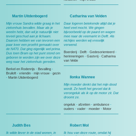
Martin Uitdenbogerd
Catharina van Velden
Mijn vrouw Sandra wilde graag in het
Daar logeren betekende altijd dat je
ziekenhuis bevallen. Maar als je
heel veel mocht. We gingen
weeën hebt, dan wil je natuurlijk niet
bijvoorbeeld op de paard en wagen
teveel geschud aan je lichaam.
mee naar de veemarkt in Delft. Als
Daarom hebben we van tevoren een
nichtjes werden wij vreselijk
paar keer een proefrit gemaakt over
verwend.
de N470. Dat ging eigenlijk wel prima.
Boerderij
-
Delft
-
Gedesorienteerd
-
Dus toen Bram op het punt stond om
herinneringen
-
Gastvrij
-
Catharina
geboren te worden zijn we over deze
van Velde
weg naar het ziekenhuis gereden.
Berkel en Rodenrijs
-
Bevalling
-
Bruiloft
-
vriendin
-
mijn vrouw
-
gezin
Ilonka Wannee
-
Martin Uitdenbogerd
Mijn moeder denkt dat het mijn dood
wordt. Ze heeft het gevoel dat ik
verongeluk als ik op de motor zit. Dat
droomt ze.
ongeluk
-
afzetten
-
ambulance
-
ouders
-
vader
-
moeder
-
Motor
Judith Bes
Robert Mol
Ik wilde liever in de stad wonen, in
Ik hou van deze route, omdat hij