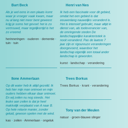
Bart Beck
Henri van Nes
Als je wel eens in een plaats komt
Ik heb een fascinatie voor dit gebied,
waar je vroeger vaak kwam, maar
omdat het een gebied is dat
nu al lang niet meer bent geweest
eeuwenlang nauwelijks veranderd is.
krijg je soms het gevoel: het is zo
Het is intensief gebruikt, maar altijd in
vertrouwd, maar tegelijkertijd is het
dienst van, als toeleverancier van,
zo vreemd.
de omringende steden De
landschappelijke karakteristiek is
herinneringen
-
ouderen
-
dementie
-
nooit veranderd. Pas de laatste 7
tuin
-
tuin
jaar zijn er rigoureuze veranderingen
doorgevoerd, waardoor het
landschap eigenlijk een totaal ander
landschap is geworden.
kunst
-
landschap
-
verandering
Ilone Ammerlaan
Trees Borkus
Op dit water heb ik altijd gezeild. Ik
Trees Borkus
-
krant
-
verandering
heb hier mijn man ontmoet en mijn
ouders hebben elkaar daar ontmoet.
En wij zeilen nu nog steeds. Het
leuke aan zeilen is dat je heel
makkelijk verplaatst van A naar B.
Op hele relaxte manier, zonder
Tony van der Meulen
geluid, gewoon spelen met de wind.
natuur
-
groen-blauwe slinger
kas
-
zeilen
-
Ammerlaan
-
ongeluk