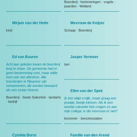
Boerderij
-
herinneringen
-
vogels
-
paarden
-
Weiland
Mirjam van der Helm
Mevrouw de Keijzer
kind
Schaap
-
Boerderij
Ed van Buuren
Jasper Vermeer
Acht jaar geleden kwam de boerderij
taxi
leeg te staan. De gemeente had er
geen bestemming voor, maar wilde
hem ook niet afbreken. Alle
boerderijen in Pijnacker zijn
monumenten, die worden bewaard
als een stukje historie.
Ellen van der Spek
Boerderij
-
Soete Suikerbol
-
tandarts
Ik ben altijd vrolijk, maak graag een
-
bedrijf
praatje; beetje kletsen. Als ik een
weekje vakantie heb vragen ze aan
mijn collega: is die mevrouw er niet?
brommer
-
benzinestation
Cytnhia Borst
Familie van den Arend