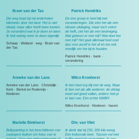
Bram van der Tas
Patrick Hendriks
Die weg loopt bij mij anderhalve
De ene groep is heel blij met
kilometer door het land. Het is niet
veranderingen. Die zien het als een
ideaal, maar alles heeft twee kanten.
nieuwe uitdaging, maar toch zeker
Je veranderd wat in je doen en laten.
de helft, ziet het als een bedreiging.
Ik heb weinig meer te doen eigenlijk.
Wat gebeurt er met mij? Wat doet het
met mij? Het gaat allemaal heel snel
Schaap
-
Weiland
-
weg
-
Bram van
dus voor jezelf is het af en toe ook
der Tas
moeilijk om het bij te houden.
Patrick Hendriks
-
bank
-
verandering
Anneke van der Lans
Wilco Kronhorst
Anneke van der Lans
-
Christelijk
-
Ik ben heel erg blij met de weg. Maar
Kerk
-
Berkel en Rodenrijs
-
ik ben net als alle anderen: de afslag
Kinderen
moet wel goed vallen, anders heb je
er last van. Een echte NIMBY.
Wilco Kronhorst
-
Kinderen
-
haven
Marielle Binkhorst
Dhr. van Vliet
Bellypainting is het beschilderen van
Ik denk dat hij 150, 200 kilo woog.
zwangere buiken om fotos van te
Een kolossale beer. Tassen vol met
maken. Voor een geboortekaartje of
koffie stond hij vol te laden. Ik zag