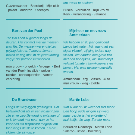
om troost te zoeken.
Glazenwasser
-
Boerderij
-
Mijn club
-
polder
-
ouderen
-
Steentjes
Busch
-
verhuizen
-
mijn vrouw
-
Kerk
-
verandering
-
vakantie
Bert van der Poel
Mijnheer en mevrouw
Ammerlaan
Tot 1983 heb ik gevent langs de
deuren. Het contact met de mensen
We hebben er 28 jaar gewoond.
was fijn. De mensen waren niet zo
Langs het water. Mijn man had een
gejaagd als nu. Tweeverdieners
eigen visstek, hij ging iedere dag
waren er nog niet. In de jaren tachtig
vissen. We hadden een grote tuin
zag je dat patroon veranderen.
met een hobbykas, die stond altijd
vol met tomaten, komkommers en
mijn vrouw
-
ongeluk
-
Vroeger
-
Bert
bonen. Het was gewoon geweldig
van der Poel
-
invalide
-
polder
-
wonen.
tuinder
-
consequenties
-
venten
-
verkering
Ammerlaan
-
erg
-
Vissen
-
Auto
-
mijn vrouw
-
weg
-
ziekte
De Brandweer
Martin Lobe
Langs de weg liggen grastegels. Dat
Wat ik dacht? Ik weet het niet meer.
betekend dat als er een incident zou
Een hoop oude dingen zijn weg,
zijn en er zou filevorming ontstaan of
maar verder is het ontzettend
er is iemand met pech dan, is het
makkelijk, die weg. Zonder meer.
voor ons als hulpdienst mogelijk om
Berkel en Rodenrijs
-
Martin Lobe
-
toch langs de file te komen. En die
Sideron
-
liefde
-
Boerderij
sloten, die zijn onze