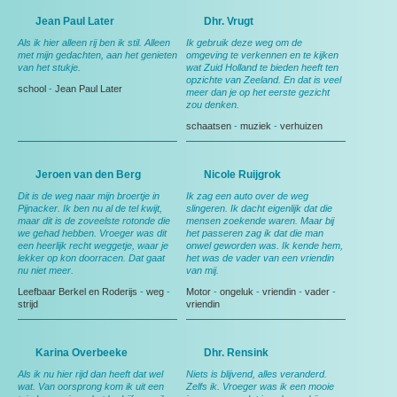
Jean Paul Later
Dhr. Vrugt
Als ik hier alleen rij ben ik stil. Alleen
Ik gebruik deze weg om de
met mijn gedachten, aan het genieten
omgeving te verkennen en te kijken
van het stukje.
wat Zuid Holland te bieden heeft ten
opzichte van Zeeland. En dat is veel
school
-
Jean Paul Later
meer dan je op het eerste gezicht
zou denken.
schaatsen
-
muziek
-
verhuizen
Jeroen van den Berg
Nicole Ruijgrok
Dit is de weg naar mijn broertje in
Ik zag een auto over de weg
Pijnacker. Ik ben nu al de tel kwijt,
slingeren. Ik dacht eigenlijk dat die
maar dit is de zoveelste rotonde die
mensen zoekende waren. Maar bij
we gehad hebben. Vroeger was dit
het passeren zag ik dat die man
een heerlijk recht weggetje, waar je
onwel geworden was. Ik kende hem,
lekker op kon doorracen. Dat gaat
het was de vader van een vriendin
nu niet meer.
van mij.
Leefbaar Berkel en Roderijs
-
weg
-
Motor
-
ongeluk
-
vriendin
-
vader
-
strijd
vriendin
Karina Overbeeke
Dhr. Rensink
Als ik nu hier rijd dan heeft dat wel
Niets is blijvend, alles veranderd.
wat. Van oorsprong kom ik uit een
Zelfs ik. Vroeger was ik een mooie