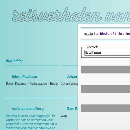
route
/
artikelen
/
info
/
he
Vertrek
filmladder
Edwin Paalman
Johan Westmaas
Edwin Paalman
-
Volkswagen
-
Busje
Johan Westmaas
Adrie van den Berg
Rien Bakker
Die weg is al zo vaak omgelegd. Er
weg
wordt hier ook zo ontzettend veel
gebouwd. Er waren momenten dat ik
moest zoeken; moet ik nou links of