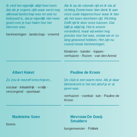
Ik vind het eigenlijk altijd heel stom
Als ik op de rotonde rijd en ik sla af
dat als je ergens rijdt waar eerst nog
richting Zoetermeer dan denk ik aan
allemaal landschap was en wat nu
onze oude kippenschuur waar ik dan
bebouwd is, dat je eigenlijk niet meer
als het ware doorheen rijd. Richting
goed voor je kan halen hoe het
Delft rijd ik door onze kassen. Dat
hiervoor was.
blijft je altijd bij. Het is enorm
veranderd, maar wij weten nog
herinneringen
-
landschap
-
vreemd
precies hoe het was, omdat we er zo
lang gewoond hebben. Het zijn nu
vooral mooie herinneringen.
Kinderen
-
tuinder
-
kippen
-
verhuizen
-
Rozen
-
van den Arend
Albert Haket
Pauline de Kroon
Zo zou ik mezelf omschrijven...
De club is een warm nest. Als je daar
binnenkomt is het net alsof je er al
sociaal
-
initiatiefrijk
-
vrolijk
-
jaren was.
verzorgend
-
spontaan
verhuizen
-
voetbal
-
tuin
-
Pauline de
Kroon
Madeleine Soen
Mevrouw De Goeij-
Smulders
forens
burgemeester
-
Politiek