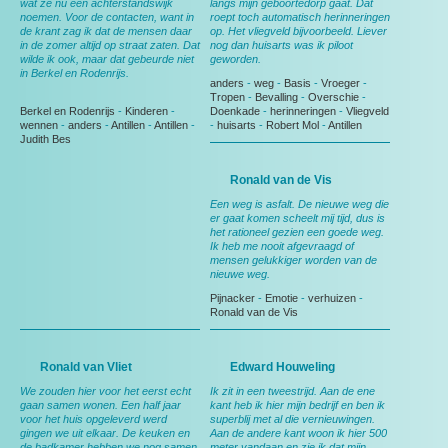
wat ze nu een achterstandswijk
langs mijn geboortedorp gaat. Dat
noemen. Voor de contacten, want in
roept toch automatisch herinneringen
de krant zag ik dat de mensen daar
op. Het vliegveld bijvoorbeeld. Liever
in de zomer altijd op straat zaten. Dat
nog dan huisarts was ik piloot
wilde ik ook, maar dat gebeurde niet
geworden.
in Berkel en Rodenrijs.
anders
-
weg
-
Basis
-
Vroeger
-
Tropen
-
Bevalling
-
Overschie
-
Berkel en Rodenrijs
-
Kinderen
-
Doenkade
-
herinneringen
-
Vliegveld
wennen
-
anders
-
Antillen
-
Antillen
-
-
huisarts
-
Robert Mol
-
Antillen
Judith Bes
Ronald van de Vis
Een weg is asfalt. De nieuwe weg die
er gaat komen scheelt mij tijd, dus is
het rationeel gezien een goede weg.
Ik heb me nooit afgevraagd of
mensen gelukkiger worden van de
nieuwe weg.
Pijnacker
-
Emotie
-
verhuizen
-
Ronald van de Vis
Ronald van Vliet
Edward Houweling
We zouden hier voor het eerst echt
Ik zit in een tweestrijd. Aan de ene
gaan samen wonen. Een half jaar
kant heb ik hier mijn bedrijf en ben ik
voor het huis opgeleverd werd
superblij met al die vernieuwingen.
gingen we uit elkaar. De keuken en
Aan de andere kant woon ik hier 500
de badkamer hebben we nog samen
meter vandaan en zie ik dat mijn