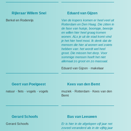
Rijleraar Willem Snel
Eduard van Gijzen
Berkel en Rodenrijs
Van de kopers komen er heel veel uit
Rotterdam en Den Haag. Die zitten in
de fase van huisje, boompje, beestje
en willen hier heel graag komen
wonen. ALs je uit de stad komt vind
je het hier heel mooi. Ik denk dat de
mensen die hier al wonen wel zoiets
hebben van: het wordt wel heel
groot. Die missen het dorp. Voor
sommige mensen hoeft het niet
allemaal zo groot en zo massaal.
Eduard van Gijzen
-
makelaar
Geert van Poelgeest
Kees van den Bemt
natuur
-
fiets
-
vogels
-
vogels
muziek
-
Rotterdam
-
Kees van den
Bemt
Gerard Schoofs
Bas van Leeuwen
Gerard Schoofs
Er is hier in de afgelopen vijf jaar net
zoveel veranderd als in de vijftig jaar