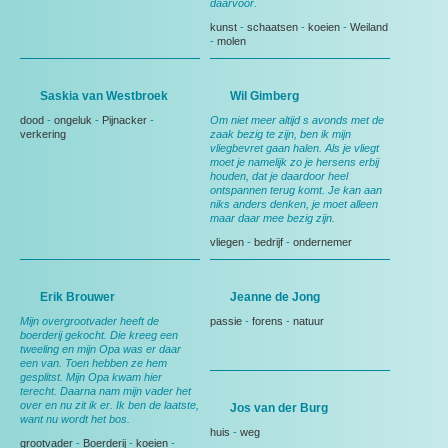
daarvoor.
kunst
-
schaatsen
-
koeien
-
Weiland
-
molen
Saskia van Westbroek
Wil Gimberg
dood
-
ongeluk
-
Pijnacker
-
Om niet meer altijd s avonds met de
verkering
zaak bezig te zijn, ben ik mijn
vliegbevret gaan halen. Als je vliegt
moet je namelijk zo je hersens erbij
houden, dat je daardoor heel
ontspannen terug komt. Je kan aan
niks anders denken, je moet alleen
maar daar mee bezig zijn.
vliegen
-
bedrijf
-
ondernemer
Erik Brouwer
Jeanne de Jong
Mijn overgrootvader heeft de
passie
-
forens
-
natuur
boerderij gekocht. Die kreeg een
tweeling en mijn Opa was er daar
een van. Toen hebben ze hem
gesplitst. Mijn Opa kwam hier
terecht. Daarna nam mijn vader het
over en nu zit ik er. Ik ben de laatste,
Jos van der Burg
want nu wordt het bos.
huis
-
weg
grootvader
-
Boerderij
-
koeien
-