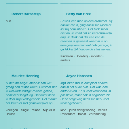
Robert Barnsteijn
Betty van Bree
huis
Er was een man op een brommer. Hij
haalde me in, ging naast me rijden of
liet mij hem inhalen. Het hield maar
niet op. Ik vond dat zo verschrikkelijk
eng. Ik denk dat dat een van de
redenen is geweest waarom ik op
een gegeven moment heb gezegd; ik
ga lekker 24 hoog in de stad wonen.
Kinderen
-
Boerderij
-
moeder
-
anders
Maurice Henning
Joyce Hanssen
Ik ben nu single, maar ik zou wel
Mijn leven hier is compleet anders
graag een relatie willen. Hiervoor heb
dan in het oude huis. Dat was een
ik wel kortstondige relaties gehad,
ander leven. Er is veel veranderd, in
nooit echt langdurig. Dat komt denk
positieve, maar ook in negatieve zin.
ik door mijn verlegenheid. Het maakt
Deze omgeving heeft me heel veel
het leven er niet gemakkelijker op.
troost geboden.
verlegen
-
single
-
relatie
-
Mijn club
-
kind
-
jaren dertig woning
-
verlies
-
Bruiloft
Rotterdam
-
troost
-
verandering