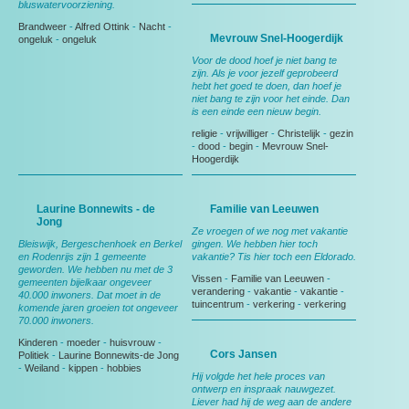
bluswatervoorziening.
Brandweer
-
Alfred Ottink
-
Nacht
-
Mevrouw Snel-Hoogerdijk
ongeluk
-
ongeluk
Voor de dood hoef je niet bang te
zijn. Als je voor jezelf geprobeerd
hebt het goed te doen, dan hoef je
niet bang te zijn voor het einde. Dan
is een einde een nieuw begin.
religie
-
vrijwilliger
-
Christelijk
-
gezin
-
dood
-
begin
-
Mevrouw Snel-
Hoogerdijk
Laurine Bonnewits - de
Familie van Leeuwen
Jong
Ze vroegen of we nog met vakantie
Bleiswijk, Bergeschenhoek en Berkel
gingen. We hebben hier toch
en Rodenrijs zijn 1 gemeente
vakantie? Tis hier toch een Eldorado.
geworden. We hebben nu met de 3
Vissen
-
Familie van Leeuwen
-
gemeenten bijelkaar ongeveer
verandering
-
vakantie
-
vakantie
-
40.000 inwoners. Dat moet in de
tuincentrum
-
verkering
-
verkering
komende jaren groeien tot ongeveer
70.000 inwoners.
Kinderen
-
moeder
-
huisvrouw
-
Cors Jansen
Politiek
-
Laurine Bonnewits-de Jong
-
Weiland
-
kippen
-
hobbies
Hij volgde het hele proces van
ontwerp en inspraak nauwgezet.
Liever had hij de weg aan de andere