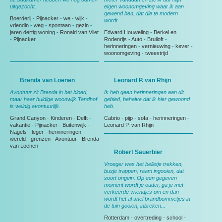
uitgezocht.
eigen woonomgeving waar ik aan
gewend ben, dat die te modern
Boerderij
-
Pijnacker
-
we
-
wijk
-
wordt.
vriendin
-
weg
-
spontaan
-
gezin
-
jaren dertig woning
-
Ronald van Vliet
Edward Houweling
-
Berkel en
-
Pijnacker
Rodenrijs
-
Auto
-
Bruiloft
-
herinneringen
-
vernieuwing
-
kever
-
woonomgeving
-
tweestrijd
Brenda van Loenen
Leonard P. van Rhijn
Avontuur zit Brenda in het bloed,
Ik heb geen herinneringen aan dit
maar haar huidige woonwijk Tandhof
gebied, behalve dat ik hier gewoond
is weinig avontuurlijk.
heb.
Grand Canyon
-
Kinderen
-
Delft
-
Cabrio
-
pijp
-
sofa
-
herinneringen
-
vakantie
-
Pijnacker
-
Buitenwijk
-
Leonard P. van Rhijn
Nagels
-
leger
-
herinneringen
-
wereld
-
grenzen
-
Avontuur
-
Brenda
van Loenen
Robert Sauerbier
Vroeger was het belletje trekken,
busje trappen, raam ingooien, dat
soort ongein. Op een gegeven
moment wordt je ouder, ga je met
verkeerde vriendjes om en dan
wordt het al snel brandbommetjes in
de tuin gooien, inbreken...
Rotterdam
-
overtreding
-
school
-