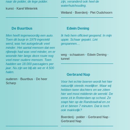
naar de polder, de lege polder.
zijn, veranderd ook heel de
waterhuishouding.
kunst
-
Karel Winterink
Weiland
-
Boerderij
-
Piet Oudshoorn
De Buurtbus
Edwin Dening
Men heeft tegenwoordig een auto.
Ik heb hem officieel geopend. In mijn
Toen dit busje in 1979 ingesteld
uppie. Schaar gepakt. Lint
werd, was het autogebruik veel
gespannen....
minder. Het aantal mensen dat een
rijbewijs had was veel minder, en er
weg
-
schaatsen
-
Edwin Dening
-
woonde hier langs deze route nog
tunnel
veel meer oudere mensen. Toen
hadden we 18.000 passagiers per
jaar. Nu zijn we blij als we er 4.500
halen.
Gerbrand Nap
ouderen
-
Buurtbus
-
De heer
Voor het echte boeren wordt het hier
Scharp
natuurlijk steeds moeilijker. Maar wij
hebben twee dochters en we zitten
hier wel mooi middenin de wereld. De
eene zit in Rotterdam op school. Ze
stapt hier op de Randstadrail en ze
zit er binnen 7 minuten. Dat is toch
ook makkelijk?
Boerderij
-
polder
-
Gerbrand Nap
-
Gerbrand Nap