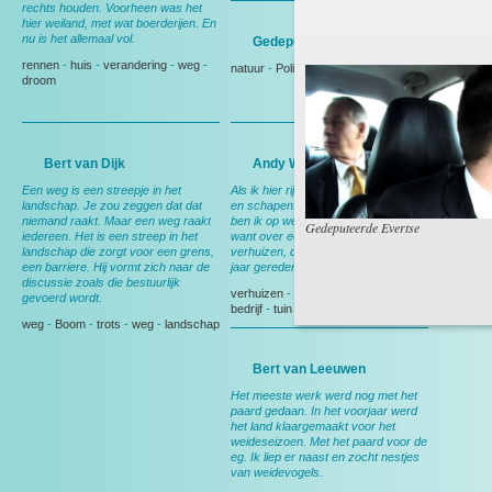
rechts houden. Voorheen was het
hier weiland, met wat boerderijen. En
nu is het allemaal vol.
Gedeputeerde Evertse
rennen
-
huis
-
verandering
-
weg
-
natuur
-
Politiek
droom
Bert van Dijk
Andy Wibier
Een weg is een streepje in het
Als ik hier rij denk ik aan ruimte, rust
landschap. Je zou zeggen dat dat
en schapen. En aan thuis, want dan
niemand raakt. Maar een weg raakt
ben ik op weg naar huis. Nog wel,
Gedeputeerde Evertse
iedereen. Het is een streep in het
want over een maand ga ik
landschap die zorgt voor een grens,
verhuizen, dan heb ik deze weg 15
een barriere. Hij vormt zich naar de
jaar gereden.
discussie zoals die bestuurlijk
verhuizen
-
Berkel en Rodenrijs
-
gevoerd wordt.
bedrijf
-
tuin
weg
-
Boom
-
trots
-
weg
-
landschap
Bert van Leeuwen
Het meeste werk werd nog met het
paard gedaan. In het voorjaar werd
het land klaargemaakt voor het
weideseizoen. Met het paard voor de
eg. Ik liep er naast en zocht nestjes
van weidevogels.