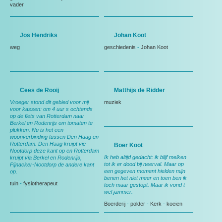
vader
Jos Hendriks
Johan Koot
weg
geschiedenis
-
Johan Koot
Cees de Rooij
Matthijs de Ridder
Vroeger stond dit gebied voor mij
muziek
voor kassen: om 4 uur s ochtends
op de fiets van Rotterdam naar
Berkel en Rodenrijs om tomaten te
plukken. Nu is het een
woonverbinding tussen Den Haag en
Rotterdam. Den Haag kruipt vie
Boer Koot
Nootdorp deze kant op en Rotterdam
Ik heb altijd gedacht: ik blijf melken
kruipt via Berkel en Rodenrijs,
tot ik er dood bij neerval. Maar op
Pijnacker-Nootdorp de andere kant
een gegeven moment hielden mijn
op.
benen het niet meer en toen ben ik
tuin
-
fysiotherapeut
toch maar gestopt. Maar ik vond t
wel jammer.
Boerderij
-
polder
-
Kerk
-
koeien