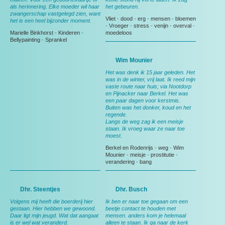
als herinnering. Elke moeder wil haar
het gebeuren.
zwangerschap vastgelegd zien, want
Vliet
-
dood
-
erg
-
mensen
-
bloemen
het is een heel bijzonder moment.
-
Vroeger
-
stress
-
venijn
-
overval
-
Marielle Binkhorst
-
Kinderen
-
moedeloos
Bellypainting
-
Sprankel
Wim Mounier
Het was denk ik 15 jaar geleden. Het
was in de winter, vrij laat. Ik reed mijn
vaste route naar huis; via Nootdorp
en Pijnacker naar Berkel. Het was
een paar dagen voor kerstmis.
Buiten was het donker, koud en het
regende.
Langs de weg zag ik een meisje
staan. Ik vroeg waar ze naar toe
moest.
Berkel en Rodenrijs
-
weg
-
Wim
Mounier
-
meisje
-
prostitutie
-
verandering
-
bang
Dhr. Steentjes
Dhr. Busch
Volgens mij heeft die boerderij hier
Ik ben er naar toe gegaan om een
gestaan. Hier hebben we gewoond.
beetje contact te houden met
Daar ligt mijn jeugd. Wat dat aangaat
mensen. anders kom je helemaal
is er wel wat veranderd.
alleen te staan. Ik ga naar de kerk