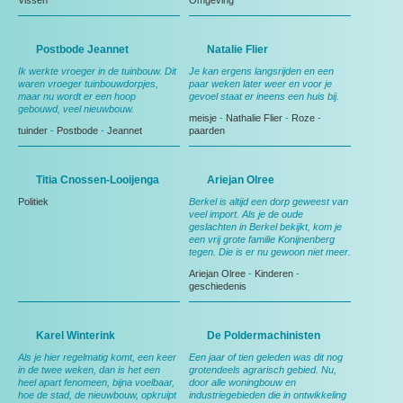
Vissen
Omgeving
Postbode Jeannet
Natalie Flier
Ik werkte vroeger in de tuinbouw. Dit
Je kan ergens langsrijden en een
waren vroeger tuinbouwdorpjes,
paar weken later weer en voor je
maar nu wordt er een hoop
gevoel staat er ineens een huis bij.
gebouwd, veel nieuwbouw.
meisje
-
Nathalie Flier
-
Roze
-
tuinder
-
Postbode
-
Jeannet
paarden
Titia Cnossen-Looijenga
Ariejan Olree
Politiek
Berkel is altijd een dorp geweest van
veel import. Als je de oude
geslachten in Berkel bekijkt, kom je
een vrij grote familie Konijnenberg
tegen. Die is er nu gewoon niet meer.
Ariejan Olree
-
Kinderen
-
geschiedenis
Karel Winterink
De Poldermachinisten
Als je hier regelmatig komt, een keer
Een jaar of tien geleden was dit nog
in de twee weken, dan is het een
grotendeels agrarisch gebied. Nu,
heel apart fenomeen, bijna voelbaar,
door alle woningbouw en
hoe de stad, de nieuwbouw, opkruipt
industriegebieden die in ontwikkeling