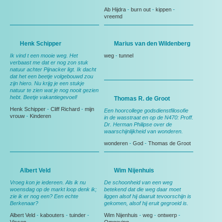
Ab Hijdra
-
burn out
-
kippen
-
vreemd
Henk Schipper
Marius van den Wildenberg
Ik vind t een mooie weg. Het
weg
-
tunnel
verbaast me dat er nog zon stuk
natuur achter Pijnacker ligt. Ik dacht
dat het een beetje volgebouwd zou
zijn hiero. Nu krijg je een stukje
natuur te zien wat je nog nooit gezien
hebt. Beetje vakantiegevoel!
Thomas R. de Groot
Henk Schipper
-
Cliff Richard
-
mijn
Een hoorcollege godsdienstfilosofie
vrouw
-
Kinderen
in de wasstraat en op de N470: Proff.
Dr. Herman Philipse over de
waarschijnlijkheid van wonderen.
wonderen
-
God
-
Thomas de Groot
Albert Veld
Wim Nijenhuis
Vroeg kon je iedereen. Als ik nu
De schoonheid van een weg
woensdag op de markt loop denk ik;
betekend dat die weg daar moet
zie ik er nog een? Een echte
liggen alsof hij daaruit tevoorschijn is
Berkenaar?
gekomen, alsof hij eruit gegroeid is.
Albert Veld
-
kabouters
-
tuinder
-
Wim Nijenhuis
-
weg
-
ontwerp
-