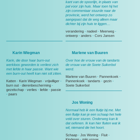
kant van de spoorlijn, in plaats van
pal voor zijn huis. Maar toen hij het
zijn commentaar stuurde naar de
provincie, werd het ontwerp zo
aangepast dat de weg alleen maar
dichter bij zijn huis te liggen....
verandering
-
nadeel
-
Meerweg
-
ontwerp
-
anders
-
Cors Jansen
Karin Wiegman
Marlene van Buuren
Karin, die door haar burn-out
Over hoe de vrouw van de tandarts
werkloos geworden is verliest zich
de vrouw van de Soete Suikerbol
met liefde in haar passie. Want wie
werd.
een burn-out heeft kan niet stil zitten.
Marlene van Buuren
-
Pannenkoek
-
Katten
-
Karin Wiegman
-
vrijwilliger
-
Pannenkoek
-
tandarts
-
gezin
-
burn out
-
dierenbescherming
-
Soete Suikerbol
gezelschap
-
verlies
-
liefde
-
passie
-
paars
Jos Woning
Normaal heb ik een fluitje bij me. Met
een fluitje kan je een schaap het hele
veld over sturen. Onderweg kan ik
dat oefenen. Ik kan hier fluiten wat ik
wil, niemand die het hoort.
Schaap
-
Jos Woning
-
Fluit
-
Kinderen
-
mijn vrouw