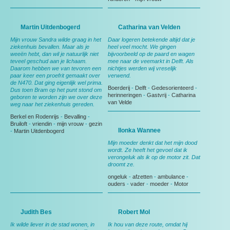
Martin Uitdenbogerd
Catharina van Velden
Mijn vrouw Sandra wilde graag in het
Daar logeren betekende altijd dat je
ziekenhuis bevallen. Maar als je
heel veel mocht. We gingen
weeën hebt, dan wil je natuurlijk niet
bijvoorbeeld op de paard en wagen
teveel geschud aan je lichaam.
mee naar de veemarkt in Delft. Als
Daarom hebben we van tevoren een
nichtjes werden wij vreselijk
paar keer een proefrit gemaakt over
verwend.
de N470. Dat ging eigenlijk wel prima.
Boerderij
-
Delft
-
Gedesorienteerd
-
Dus toen Bram op het punt stond om
herinneringen
-
Gastvrij
-
Catharina
geboren te worden zijn we over deze
van Velde
weg naar het ziekenhuis gereden.
Berkel en Rodenrijs
-
Bevalling
-
Bruiloft
-
vriendin
-
mijn vrouw
-
gezin
Ilonka Wannee
-
Martin Uitdenbogerd
Mijn moeder denkt dat het mijn dood
wordt. Ze heeft het gevoel dat ik
verongeluk als ik op de motor zit. Dat
droomt ze.
ongeluk
-
afzetten
-
ambulance
-
ouders
-
vader
-
moeder
-
Motor
Judith Bes
Robert Mol
Ik wilde liever in de stad wonen, in
Ik hou van deze route, omdat hij