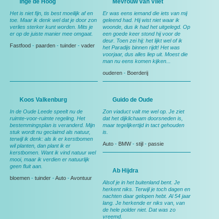
Inge de Hoog
Mevrouw van Vliet
Het is niet fijn, tis best moeilijk af en
Er was eens iemand die iets van mij
toe. Maar ik denk wel dat je door zon
geleend had. Hij wist niet waar ik
verlies sterker kunt worden. Mits je
woonde, dus ik had het uitgelegd. Op
er op de juiste manier mee omgaat.
een goede keer stond hij voor de
deur. Toen zei hij: het lijkt wel of ik
Fastfood
-
paarden
-
tuinder
-
vader
het Paradijs binnen rijdt! Het was
voorjaar, dus alles liep uit. Moest die
man nu eens komen kijken...
ouderen
-
Boerderij
Koos Valkenburg
Guido de Oude
In de Oude Leede speelt nu de
Zon viaduct valt me wel op. Je ziet
ruimte-voor-ruimte regeling. Het
dat het dijklichaam doorsneden is,
bestemmingsplan is veranderd. Mijn
maar tegelijkertijd in tact gehouden
stuk wordt nu geclaimd als natuur,
is.
terwijl ik denk: als ik er kerstbomen
Auto
-
BMW
-
stijl
-
passie
wil planten, dan plant ik er
kerstbomen. Want ik vind natuur wel
mooi, maar ik verdien er natuurlijk
geen fluit aan.
Ab Hijdra
bloemen
-
tuinder
-
Auto
-
Avontuur
Alsof je in het buitenland bent. Je
herkent niks. Terwijl je toch dagen en
nachten daar gelopen hebt. Al 54 jaar
lang. Je herkende er niks van, van
de hele polder niet. Dat was zo
vreemd.