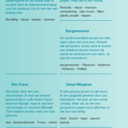
tuindersgezin en het bedrijf waar ik
jongen, maar dat is ook voorbij.
nu werk doet de belangenbehartiging
Rensink
-
nieuw
-
mensen
-
voor de tuinbouw. Dus ik heb hier wel
verandering
-
mijn vrouw
-
Bijen
-
binding mee.
plastic people
-
kippen
Bevalling
-
nieuw
-
tuinder
-
wennen
Burgemeester
De tuindersmentliteit brengt een hele
eigen sfeer met zich mee. Hoewel
dat wel anders wordt, want er komen
een heleboel nieuwe mensen bij
vanuit de randstad om ons heen. Je
ziet het veranderen.
burgemeester
-
Pijnacker
-
Kinderen
-
Kinderen
-
Politiek
Dhr. Frese
Johan Wiegman
Het kwam door een een
Ik heb genoeg gezien in mijn leven.
misverstand. Ik had van iemand
Ik ben gegijzeld geweest door zes
gehoord dat er zulke leuke huizen
Palestijnen. Het was op een mooie
waren in Rijswijk, maar ik had hem
zondag. Maar als ze met een
misverstaan; ik verstond Bleiswijk.
gespannen wapen op je afkomen, is
Toen hebben we hier maar een huis
dat toch wel heftig.
gekocht.
Auto
-
droom
-
leger
-
passie
-
taxi
-
Amsterdammer
-
Frese
-
reizen
passie