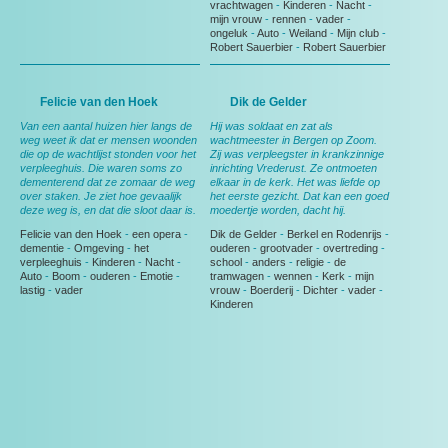
vrachtwagen
-
Kinderen
-
Nacht
-
mijn vrouw
-
rennen
-
vader
-
ongeluk
-
Auto
-
Weiland
-
Mijn club
-
Robert Sauerbier
-
Robert Sauerbier
Felicie van den Hoek
Dik de Gelder
Van een aantal huizen hier langs de
Hij was soldaat en zat als
weg weet ik dat er mensen woonden
wachtmeester in Bergen op Zoom.
die op de wachtlijst stonden voor het
Zij was verpleegster in krankzinnige
verpleeghuis. Die waren soms zo
inrichting Vrederust. Ze ontmoeten
dementerend dat ze zomaar de weg
elkaar in de kerk. Het was liefde op
over staken. Je ziet hoe gevaalijk
het eerste gezicht. Dat kan een goed
deze weg is, en dat die sloot daar is.
moedertje worden, dacht hij.
Felicie van den Hoek
-
een opera
-
Dik de Gelder
-
Berkel en Rodenrijs
-
dementie
-
Omgeving
-
het
ouderen
-
grootvader
-
overtreding
-
verpleeghuis
-
Kinderen
-
Nacht
-
school
-
anders
-
religie
-
de
Auto
-
Boom
-
ouderen
-
Emotie
-
tramwagen
-
wennen
-
Kerk
-
mijn
lastig
-
vader
vrouw
-
Boerderij
-
Dichter
-
vader
-
Kinderen