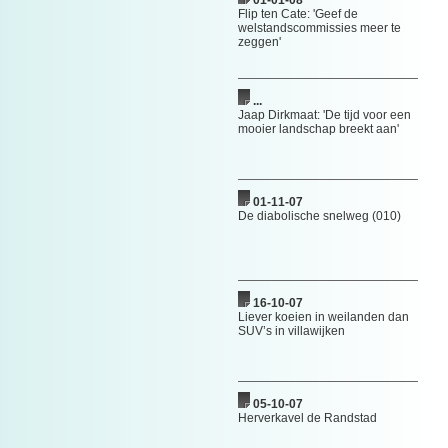
01-01-08
Flip ten Cate: 'Geef de
welstandscommissies meer te
zeggen'
...
Jaap Dirkmaat: 'De tijd voor een
mooier landschap breekt aan'
01-11-07
De diabolische snelweg (010)
16-10-07
Liever koeien in weilanden dan
SUV’s in villawijken
05-10-07
Herverkavel de Randstad