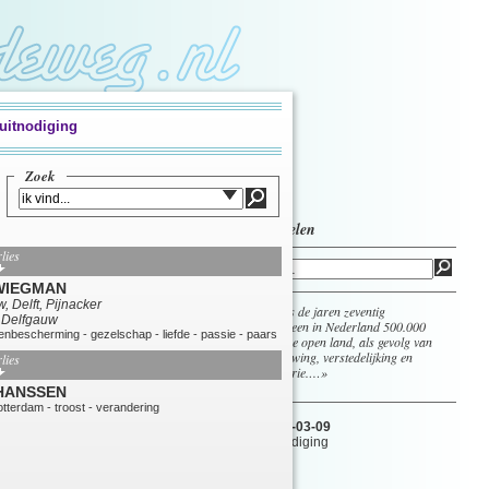
uitnodiging
Zoek
artikelen
lies
WIEGMAN
, Delft, Pijnacker
«Sinds de jaren zeventig
: Delfgauw
verdween in Nederland 500.000
renbescherming
-
gezelschap
-
liefde
-
passie
-
paars
hectare open land, als gevolg van
bebouwing, verstedelijking en
lies
industrie.…»
HANSSEN
otterdam
-
troost
-
verandering
02-03-09
Uitnodiging