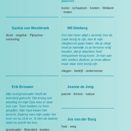
daarvoor.
kunst
-
schaatsen
-
koeien
-
Weiland
-
molen
Saskia van Westbroek
Wil Gimberg
dood
-
ongeluk
-
Pijnacker
-
Om niet meer altijd s avonds met de
verkering
zaak bezig te zijn, ben ik mijn
vliegbevret gaan halen. Als je vliegt
moet je namelijk zo je hersens erbij
houden, dat je daardoor heel
ontspannen terug komt. Je kan aan
niks anders denken, je moet alleen
maar daar mee bezig zijn.
vliegen
-
bedrijf
-
ondernemer
Erik Brouwer
Jeanne de Jong
Mijn overgrootvader heeft de
passie
-
forens
-
natuur
boerderij gekocht. Die kreeg een
tweeling en mijn Opa was er daar
een van. Toen hebben ze hem
gesplitst. Mijn Opa kwam hier
terecht. Daarna nam mijn vader het
over en nu zit ik er. Ik ben de laatste,
Jos van der Burg
want nu wordt het bos.
huis
-
weg
grootvader
-
Boerderij
-
koeien
-