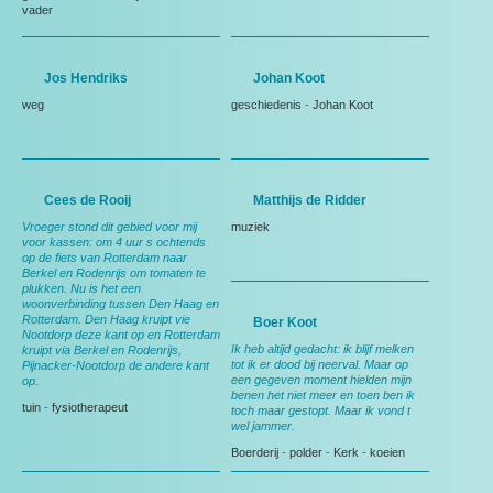
vader
Jos Hendriks
Johan Koot
weg
geschiedenis
-
Johan Koot
Cees de Rooij
Matthijs de Ridder
Vroeger stond dit gebied voor mij
muziek
voor kassen: om 4 uur s ochtends
op de fiets van Rotterdam naar
Berkel en Rodenrijs om tomaten te
plukken. Nu is het een
woonverbinding tussen Den Haag en
Rotterdam. Den Haag kruipt vie
Boer Koot
Nootdorp deze kant op en Rotterdam
Ik heb altijd gedacht: ik blijf melken
kruipt via Berkel en Rodenrijs,
tot ik er dood bij neerval. Maar op
Pijnacker-Nootdorp de andere kant
een gegeven moment hielden mijn
op.
benen het niet meer en toen ben ik
tuin
-
fysiotherapeut
toch maar gestopt. Maar ik vond t
wel jammer.
Boerderij
-
polder
-
Kerk
-
koeien