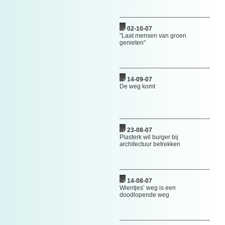
02-10-07
"Laat mensen van groen
genieten"
14-09-07
De weg komt
23-08-07
Plasterk wil burger bij
architectuur betrekken
14-08-07
Wientjes’ weg is een
doodlopende weg