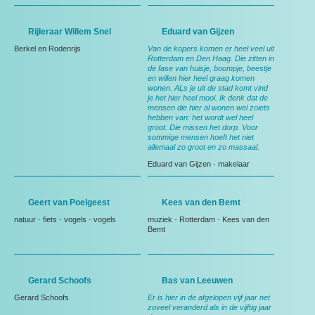
Rijleraar Willem Snel
Eduard van Gijzen
Berkel en Rodenrijs
Van de kopers komen er heel veel uit
Rotterdam en Den Haag. Die zitten in
de fase van huisje, boompje, beestje
en willen hier heel graag komen
wonen. ALs je uit de stad komt vind
je het hier heel mooi. Ik denk dat de
mensen die hier al wonen wel zoiets
hebben van: het wordt wel heel
groot. Die missen het dorp. Voor
sommige mensen hoeft het niet
allemaal zo groot en zo massaal.
Eduard van Gijzen
-
makelaar
Geert van Poelgeest
Kees van den Bemt
natuur
-
fiets
-
vogels
-
vogels
muziek
-
Rotterdam
-
Kees van den
Bemt
Gerard Schoofs
Bas van Leeuwen
Gerard Schoofs
Er is hier in de afgelopen vijf jaar net
zoveel veranderd als in de vijftig jaar