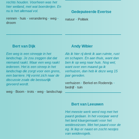
rechts houden. Voorheen was het
hier weiland, met wat boerderijen. En
nu is het allemaal vol.
Gedeputeerde Evertse
rennen
-
huis
-
verandering
-
weg
-
natuur
-
Politiek
droom
Bert van Dijk
Andy Wibier
Een weg is een streepje in het
Als ik hier rij denk ik aan ruimte, rust
landschap. Je zou zeggen dat dat
en schapen. En aan thuis, want dan
niemand raakt. Maar een weg raakt
ben ik op weg naar huis. Nog wel,
iedereen. Het is een streep in het
want over een maand ga ik
landschap die zorgt voor een grens,
verhuizen, dan heb ik deze weg 15
een barriere. Hij vormt zich naar de
jaar gereden.
discussie zoals die bestuurlijk
verhuizen
-
Berkel en Rodenrijs
-
gevoerd wordt.
bedrijf
-
tuin
weg
-
Boom
-
trots
-
weg
-
landschap
Bert van Leeuwen
Het meeste werk werd nog met het
paard gedaan. In het voorjaar werd
het land klaargemaakt voor het
weideseizoen. Met het paard voor de
eg. Ik liep er naast en zocht nestjes
van weidevogels.