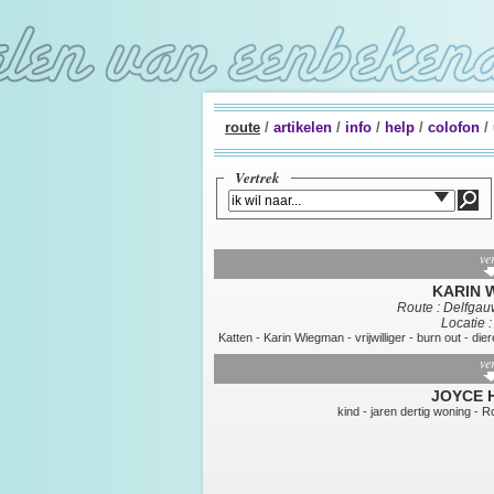
route
/
artikelen
/
info
/
help
/
colofon
/
Vertrek
ver
KARIN 
Route : Delfgauw
Locatie 
Katten
-
Karin Wiegman
-
vrijwilliger
-
burn out
-
die
ver
JOYCE 
kind
-
jaren dertig woning
-
R