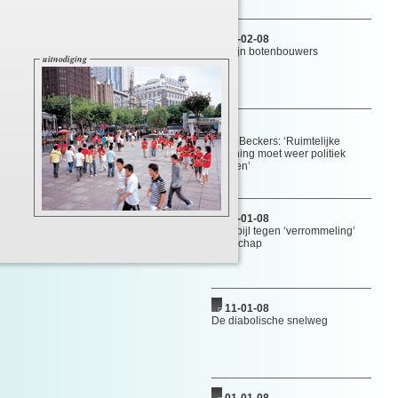
09-02-08
Wij zijn botenbouwers
uitnodiging
...
Theo Beckers: ‘Ruimtelijke
ordening moet weer politiek
worden’
03-01-08
Strijdbijl tegen ‘verrommeling’
landschap
11-01-08
De diabolische snelweg