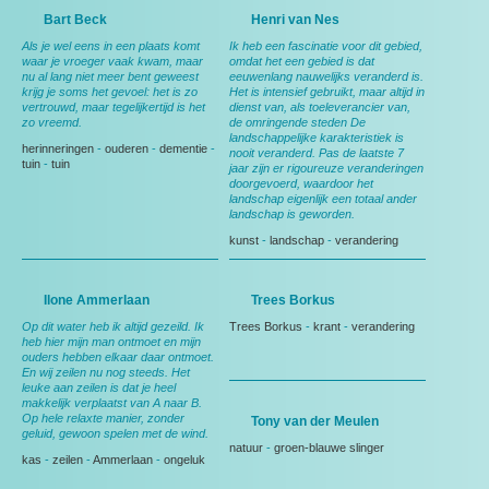
Bart Beck
Henri van Nes
Als je wel eens in een plaats komt
Ik heb een fascinatie voor dit gebied,
waar je vroeger vaak kwam, maar
omdat het een gebied is dat
nu al lang niet meer bent geweest
eeuwenlang nauwelijks veranderd is.
krijg je soms het gevoel: het is zo
Het is intensief gebruikt, maar altijd in
vertrouwd, maar tegelijkertijd is het
dienst van, als toeleverancier van,
zo vreemd.
de omringende steden De
landschappelijke karakteristiek is
herinneringen
-
ouderen
-
dementie
-
nooit veranderd. Pas de laatste 7
tuin
-
tuin
jaar zijn er rigoureuze veranderingen
doorgevoerd, waardoor het
landschap eigenlijk een totaal ander
landschap is geworden.
kunst
-
landschap
-
verandering
Ilone Ammerlaan
Trees Borkus
Op dit water heb ik altijd gezeild. Ik
Trees Borkus
-
krant
-
verandering
heb hier mijn man ontmoet en mijn
ouders hebben elkaar daar ontmoet.
En wij zeilen nu nog steeds. Het
leuke aan zeilen is dat je heel
makkelijk verplaatst van A naar B.
Op hele relaxte manier, zonder
Tony van der Meulen
geluid, gewoon spelen met de wind.
natuur
-
groen-blauwe slinger
kas
-
zeilen
-
Ammerlaan
-
ongeluk