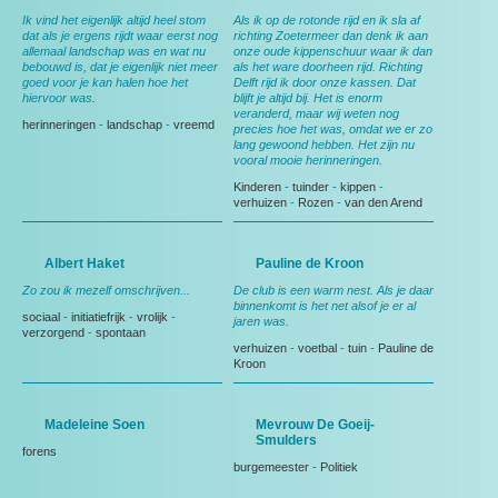
Ik vind het eigenlijk altijd heel stom
Als ik op de rotonde rijd en ik sla af
dat als je ergens rijdt waar eerst nog
richting Zoetermeer dan denk ik aan
allemaal landschap was en wat nu
onze oude kippenschuur waar ik dan
bebouwd is, dat je eigenlijk niet meer
als het ware doorheen rijd. Richting
goed voor je kan halen hoe het
Delft rijd ik door onze kassen. Dat
hiervoor was.
blijft je altijd bij. Het is enorm
veranderd, maar wij weten nog
herinneringen
-
landschap
-
vreemd
precies hoe het was, omdat we er zo
lang gewoond hebben. Het zijn nu
vooral mooie herinneringen.
Kinderen
-
tuinder
-
kippen
-
verhuizen
-
Rozen
-
van den Arend
Albert Haket
Pauline de Kroon
Zo zou ik mezelf omschrijven...
De club is een warm nest. Als je daar
binnenkomt is het net alsof je er al
sociaal
-
initiatiefrijk
-
vrolijk
-
jaren was.
verzorgend
-
spontaan
verhuizen
-
voetbal
-
tuin
-
Pauline de
Kroon
Madeleine Soen
Mevrouw De Goeij-
Smulders
forens
burgemeester
-
Politiek