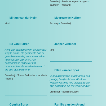
Boerderij
-
herinneringen
-
vogels
-
paarden
-
Weiland
Mirjam van der Helm
Mevrouw de Keijzer
kind
Schaap
-
Boerderij
Ed van Buuren
Jasper Vermeer
Acht jaar geleden kwam de boerderij
taxi
leeg te staan. De gemeente had er
geen bestemming voor, maar wilde
hem ook niet afbreken. Alle
boerderijen in Pijnacker zijn
monumenten, die worden bewaard
als een stukje historie.
Ellen van der Spek
Boerderij
-
Soete Suikerbol
-
tandarts
Ik ben altijd vrolijk, maak graag een
-
bedrijf
praatje; beetje kletsen. Als ik een
weekje vakantie heb vragen ze aan
mijn collega: is die mevrouw er niet?
brommer
-
benzinestation
Cytnhia Borst
Familie van den Arend