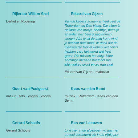
Rijleraar Willem Snel
Eduard van Gijzen
Berkel en Rodenrijs
Van de kopers komen er heel veel uit
Rotterdam en Den Haag. Die zitten in
de fase van huisje, boompje, beestje
en willen hier heel graag komen
wonen. ALs je uit de stad komt vind
je het hier heel mooi. Ik denk dat de
mensen die hier al wonen wel zoiets
hebben van: het wordt wel heel
groot. Die missen het dorp. Voor
sommige mensen hoeft het niet
allemaal zo groot en zo massaal.
Eduard van Gijzen
-
makelaar
Geert van Poelgeest
Kees van den Bemt
natuur
-
fiets
-
vogels
-
vogels
muziek
-
Rotterdam
-
Kees van den
Bemt
Gerard Schoofs
Bas van Leeuwen
Gerard Schoofs
Er is hier in de afgelopen vijf jaar net
zoveel veranderd als in de vijftig jaar