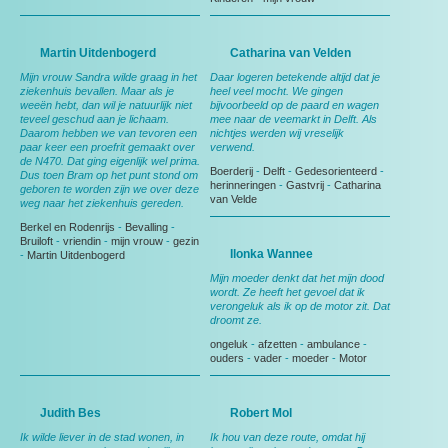
Martin Uitdenbogerd
Catharina van Velden
Mijn vrouw Sandra wilde graag in het
Daar logeren betekende altijd dat je
ziekenhuis bevallen. Maar als je
heel veel mocht. We gingen
weeën hebt, dan wil je natuurlijk niet
bijvoorbeeld op de paard en wagen
teveel geschud aan je lichaam.
mee naar de veemarkt in Delft. Als
Daarom hebben we van tevoren een
nichtjes werden wij vreselijk
paar keer een proefrit gemaakt over
verwend.
de N470. Dat ging eigenlijk wel prima.
Boerderij
-
Delft
-
Gedesorienteerd
-
Dus toen Bram op het punt stond om
herinneringen
-
Gastvrij
-
Catharina
geboren te worden zijn we over deze
van Velde
weg naar het ziekenhuis gereden.
Berkel en Rodenrijs
-
Bevalling
-
Bruiloft
-
vriendin
-
mijn vrouw
-
gezin
Ilonka Wannee
-
Martin Uitdenbogerd
Mijn moeder denkt dat het mijn dood
wordt. Ze heeft het gevoel dat ik
verongeluk als ik op de motor zit. Dat
droomt ze.
ongeluk
-
afzetten
-
ambulance
-
ouders
-
vader
-
moeder
-
Motor
Judith Bes
Robert Mol
Ik wilde liever in de stad wonen, in
Ik hou van deze route, omdat hij