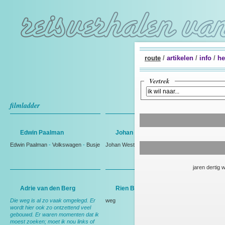
route
/
artikelen
/
info
/
he
Vertrek
filmladder
Edwin Paalman
Johan Westmaas
Edwin Paalman
-
Volkswagen
-
Busje
Johan Westmaas
jaren dertig 
Adrie van den Berg
Rien Bakker
Die weg is al zo vaak omgelegd. Er
weg
wordt hier ook zo ontzettend veel
gebouwd. Er waren momenten dat ik
moest zoeken; moet ik nou links of