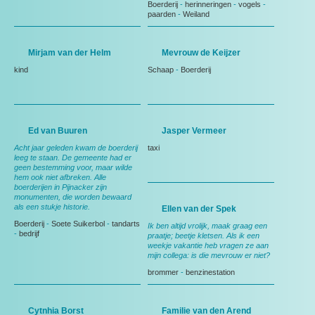
Boerderij
-
herinneringen
-
vogels
-
paarden
-
Weiland
Mirjam van der Helm
Mevrouw de Keijzer
kind
Schaap
-
Boerderij
Ed van Buuren
Jasper Vermeer
Acht jaar geleden kwam de boerderij
taxi
leeg te staan. De gemeente had er
geen bestemming voor, maar wilde
hem ook niet afbreken. Alle
boerderijen in Pijnacker zijn
monumenten, die worden bewaard
als een stukje historie.
Ellen van der Spek
Boerderij
-
Soete Suikerbol
-
tandarts
Ik ben altijd vrolijk, maak graag een
-
bedrijf
praatje; beetje kletsen. Als ik een
weekje vakantie heb vragen ze aan
mijn collega: is die mevrouw er niet?
brommer
-
benzinestation
Cytnhia Borst
Familie van den Arend