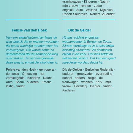
vrachtwagen
-
Kinderen
-
Nacht
-
mijn vrouw
-
rennen
-
vader
-
ongeluk
-
Auto
-
Weiland
-
Mijn club
-
Robert Sauerbier
-
Robert Sauerbier
Felicie van den Hoek
Dik de Gelder
Van een aantal huizen hier langs de
Hij was soldaat en zat als
weg weet ik dat er mensen woonden
wachtmeester in Bergen op Zoom.
die op de wachtlijst stonden voor het
Zij was verpleegster in krankzinnige
verpleeghuis. Die waren soms zo
inrichting Vrederust. Ze ontmoeten
dementerend dat ze zomaar de weg
elkaar in de kerk. Het was liefde op
over staken. Je ziet hoe gevaalijk
het eerste gezicht. Dat kan een goed
deze weg is, en dat die sloot daar is.
moedertje worden, dacht hij.
Felicie van den Hoek
-
een opera
-
Dik de Gelder
-
Berkel en Rodenrijs
-
dementie
-
Omgeving
-
het
ouderen
-
grootvader
-
overtreding
-
verpleeghuis
-
Kinderen
-
Nacht
-
school
-
anders
-
religie
-
de
Auto
-
Boom
-
ouderen
-
Emotie
-
tramwagen
-
wennen
-
Kerk
-
mijn
lastig
-
vader
vrouw
-
Boerderij
-
Dichter
-
vader
-
Kinderen