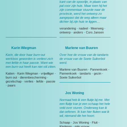
kant van de spoorlijn, in plaats van
pal voor zijn huis. Maar toen hij het
zijn commentaar stuurde naar de
provincie, werd het ontwerp zo
aangepast dat de weg alleen maar
dichter bij zijn huis te liggen....
verandering
-
nadeel
-
Meerweg
-
ontwerp
-
anders
-
Cors Jansen
Karin Wiegman
Marlene van Buuren
Karin, die door haar burn-out
Over hoe de vrouw van de tandarts
werkloos geworden is verliest zich
de vrouw van de Soete Suikerbol
met liefde in haar passie. Want wie
werd.
een burn-out heeft kan niet stil zitten.
Marlene van Buuren
-
Pannenkoek
-
Katten
-
Karin Wiegman
-
vrijwilliger
-
Pannenkoek
-
tandarts
-
gezin
-
burn out
-
dierenbescherming
-
Soete Suikerbol
gezelschap
-
verlies
-
liefde
-
passie
-
paars
Jos Woning
Normaal heb ik een fluitje bij me. Met
een fluitje kan je een schaap het hele
veld over sturen. Onderweg kan ik
dat oefenen. Ik kan hier fluiten wat ik
wil, niemand die het hoort.
Schaap
-
Jos Woning
-
Fluit
-
Kinderen
-
mijn vrouw