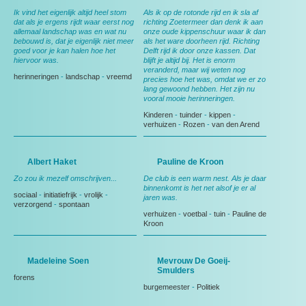
Ik vind het eigenlijk altijd heel stom
Als ik op de rotonde rijd en ik sla af
dat als je ergens rijdt waar eerst nog
richting Zoetermeer dan denk ik aan
allemaal landschap was en wat nu
onze oude kippenschuur waar ik dan
bebouwd is, dat je eigenlijk niet meer
als het ware doorheen rijd. Richting
goed voor je kan halen hoe het
Delft rijd ik door onze kassen. Dat
hiervoor was.
blijft je altijd bij. Het is enorm
veranderd, maar wij weten nog
herinneringen
-
landschap
-
vreemd
precies hoe het was, omdat we er zo
lang gewoond hebben. Het zijn nu
vooral mooie herinneringen.
Kinderen
-
tuinder
-
kippen
-
verhuizen
-
Rozen
-
van den Arend
Albert Haket
Pauline de Kroon
Zo zou ik mezelf omschrijven...
De club is een warm nest. Als je daar
binnenkomt is het net alsof je er al
sociaal
-
initiatiefrijk
-
vrolijk
-
jaren was.
verzorgend
-
spontaan
verhuizen
-
voetbal
-
tuin
-
Pauline de
Kroon
Madeleine Soen
Mevrouw De Goeij-
Smulders
forens
burgemeester
-
Politiek