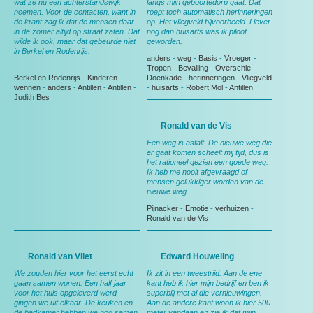
wat ze nu een achterstandswijk
langs mijn geboortedorp gaat. Dat
noemen. Voor de contacten, want in
roept toch automatisch herinneringen
de krant zag ik dat de mensen daar
op. Het vliegveld bijvoorbeeld. Liever
in de zomer altijd op straat zaten. Dat
nog dan huisarts was ik piloot
wilde ik ook, maar dat gebeurde niet
geworden.
in Berkel en Rodenrijs.
anders
-
weg
-
Basis
-
Vroeger
-
Tropen
-
Bevalling
-
Overschie
-
Berkel en Rodenrijs
-
Kinderen
-
Doenkade
-
herinneringen
-
Vliegveld
wennen
-
anders
-
Antillen
-
Antillen
-
-
huisarts
-
Robert Mol
-
Antillen
Judith Bes
Ronald van de Vis
Een weg is asfalt. De nieuwe weg die
er gaat komen scheelt mij tijd, dus is
het rationeel gezien een goede weg.
Ik heb me nooit afgevraagd of
mensen gelukkiger worden van de
nieuwe weg.
Pijnacker
-
Emotie
-
verhuizen
-
Ronald van de Vis
Ronald van Vliet
Edward Houweling
We zouden hier voor het eerst echt
Ik zit in een tweestrijd. Aan de ene
gaan samen wonen. Een half jaar
kant heb ik hier mijn bedrijf en ben ik
voor het huis opgeleverd werd
superblij met al die vernieuwingen.
gingen we uit elkaar. De keuken en
Aan de andere kant woon ik hier 500
de badkamer hebben we nog samen
meter vandaan en zie ik dat mijn