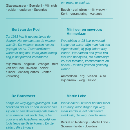
om troost te zoeken.
Glazenwasser
-
Boerderij
-
Mijn club
-
polder
-
ouderen
-
Steentjes
Busch
-
verhuizen
-
mijn vrouw
-
Kerk
-
verandering
-
vakantie
Bert van der Poel
Mijnheer en mevrouw
Ammerlaan
Tot 1983 heb ik gevent langs de
deuren. Het contact met de mensen
We hebben er 28 jaar gewoond.
was fijn. De mensen waren niet zo
Langs het water. Mijn man had een
gejaagd als nu. Tweeverdieners
eigen visstek, hij ging iedere dag
waren er nog niet. In de jaren tachtig
vissen. We hadden een grote tuin
zag je dat patroon veranderen.
met een hobbykas, die stond altijd
vol met tomaten, komkommers en
mijn vrouw
-
ongeluk
-
Vroeger
-
Bert
bonen. Het was gewoon geweldig
van der Poel
-
invalide
-
polder
-
wonen.
tuinder
-
consequenties
-
venten
-
verkering
Ammerlaan
-
erg
-
Vissen
-
Auto
-
mijn vrouw
-
weg
-
ziekte
De Brandweer
Martin Lobe
Langs de weg liggen grastegels. Dat
Wat ik dacht? Ik weet het niet meer.
betekend dat als er een incident zou
Een hoop oude dingen zijn weg,
zijn en er zou filevorming ontstaan of
maar verder is het ontzettend
er is iemand met pech dan, is het
makkelijk, die weg. Zonder meer.
voor ons als hulpdienst mogelijk om
Berkel en Rodenrijs
-
Martin Lobe
-
toch langs de file te komen. En die
Sideron
-
liefde
-
Boerderij
sloten, die zijn onze