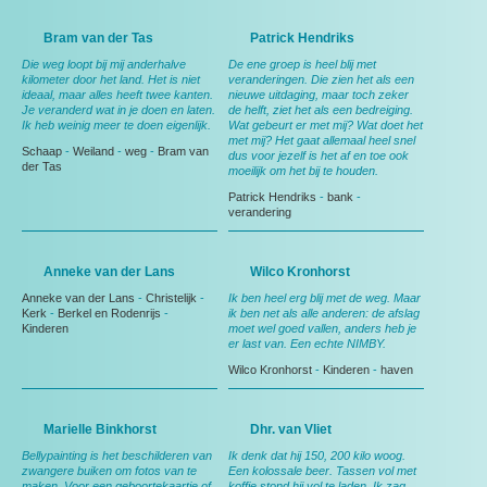
Bram van der Tas
Patrick Hendriks
Die weg loopt bij mij anderhalve
De ene groep is heel blij met
kilometer door het land. Het is niet
veranderingen. Die zien het als een
ideaal, maar alles heeft twee kanten.
nieuwe uitdaging, maar toch zeker
Je veranderd wat in je doen en laten.
de helft, ziet het als een bedreiging.
Ik heb weinig meer te doen eigenlijk.
Wat gebeurt er met mij? Wat doet het
met mij? Het gaat allemaal heel snel
Schaap
-
Weiland
-
weg
-
Bram van
dus voor jezelf is het af en toe ook
der Tas
moeilijk om het bij te houden.
Patrick Hendriks
-
bank
-
verandering
Anneke van der Lans
Wilco Kronhorst
Anneke van der Lans
-
Christelijk
-
Ik ben heel erg blij met de weg. Maar
Kerk
-
Berkel en Rodenrijs
-
ik ben net als alle anderen: de afslag
Kinderen
moet wel goed vallen, anders heb je
er last van. Een echte NIMBY.
Wilco Kronhorst
-
Kinderen
-
haven
Marielle Binkhorst
Dhr. van Vliet
Bellypainting is het beschilderen van
Ik denk dat hij 150, 200 kilo woog.
zwangere buiken om fotos van te
Een kolossale beer. Tassen vol met
maken. Voor een geboortekaartje of
koffie stond hij vol te laden. Ik zag