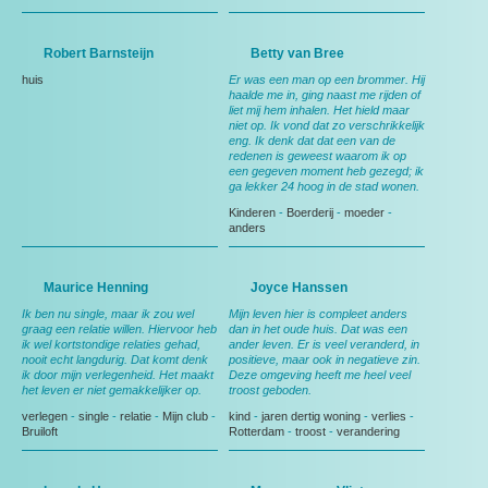
Robert Barnsteijn
Betty van Bree
huis
Er was een man op een brommer. Hij
haalde me in, ging naast me rijden of
liet mij hem inhalen. Het hield maar
niet op. Ik vond dat zo verschrikkelijk
eng. Ik denk dat dat een van de
redenen is geweest waarom ik op
een gegeven moment heb gezegd; ik
ga lekker 24 hoog in de stad wonen.
Kinderen
-
Boerderij
-
moeder
-
anders
Maurice Henning
Joyce Hanssen
Ik ben nu single, maar ik zou wel
Mijn leven hier is compleet anders
graag een relatie willen. Hiervoor heb
dan in het oude huis. Dat was een
ik wel kortstondige relaties gehad,
ander leven. Er is veel veranderd, in
nooit echt langdurig. Dat komt denk
positieve, maar ook in negatieve zin.
ik door mijn verlegenheid. Het maakt
Deze omgeving heeft me heel veel
het leven er niet gemakkelijker op.
troost geboden.
verlegen
-
single
-
relatie
-
Mijn club
-
kind
-
jaren dertig woning
-
verlies
-
Bruiloft
Rotterdam
-
troost
-
verandering