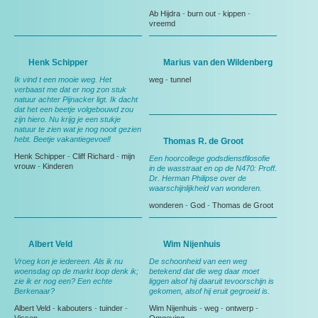
Ab Hijdra
-
burn out
-
kippen
-
vreemd
Henk Schipper
Marius van den Wildenberg
Ik vind t een mooie weg. Het
weg
-
tunnel
verbaast me dat er nog zon stuk
natuur achter Pijnacker ligt. Ik dacht
dat het een beetje volgebouwd zou
zijn hiero. Nu krijg je een stukje
natuur te zien wat je nog nooit gezien
hebt. Beetje vakantiegevoel!
Thomas R. de Groot
Henk Schipper
-
Cliff Richard
-
mijn
Een hoorcollege godsdienstfilosofie
vrouw
-
Kinderen
in de wasstraat en op de N470: Proff.
Dr. Herman Philipse over de
waarschijnlijkheid van wonderen.
wonderen
-
God
-
Thomas de Groot
Albert Veld
Wim Nijenhuis
Vroeg kon je iedereen. Als ik nu
De schoonheid van een weg
woensdag op de markt loop denk ik;
betekend dat die weg daar moet
zie ik er nog een? Een echte
liggen alsof hij daaruit tevoorschijn is
Berkenaar?
gekomen, alsof hij eruit gegroeid is.
Albert Veld
-
kabouters
-
tuinder
-
Wim Nijenhuis
-
weg
-
ontwerp
-