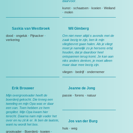
daarvoor.
kunst
-
schaatsen
-
koeien
-
Weiland
-
molen
Saskia van Westbroek
Wil Gimberg
dood
-
ongeluk
-
Pijnacker
-
Om niet meer altijd s avonds met de
verkering
zaak bezig te zijn, ben ik mijn
vliegbevret gaan halen. Als je vliegt
moet je namelijk zo je hersens erbij
houden, dat je daardoor heel
ontspannen terug komt. Je kan aan
niks anders denken, je moet alleen
maar daar mee bezig zijn.
vliegen
-
bedrijf
-
ondernemer
Erik Brouwer
Jeanne de Jong
Mijn overgrootvader heeft de
passie
-
forens
-
natuur
boerderij gekocht. Die kreeg een
tweeling en mijn Opa was er daar
een van. Toen hebben ze hem
gesplitst. Mijn Opa kwam hier
terecht. Daarna nam mijn vader het
over en nu zit ik er. Ik ben de laatste,
Jos van der Burg
want nu wordt het bos.
huis
-
weg
grootvader
-
Boerderij
-
koeien
-