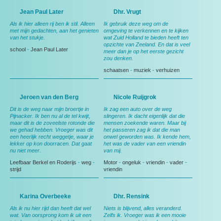
Jean Paul Later
Dhr. Vrugt
Als ik hier alleen rij ben ik stil. Alleen
Ik gebruik deze weg om de
met mijn gedachten, aan het genieten
omgeving te verkennen en te kijken
van het stukje.
wat Zuid Holland te bieden heeft ten
opzichte van Zeeland. En dat is veel
school
-
Jean Paul Later
meer dan je op het eerste gezicht
zou denken.
schaatsen
-
muziek
-
verhuizen
Jeroen van den Berg
Nicole Ruijgrok
Dit is de weg naar mijn broertje in
Ik zag een auto over de weg
Pijnacker. Ik ben nu al de tel kwijt,
slingeren. Ik dacht eigenlijk dat die
maar dit is de zoveelste rotonde die
mensen zoekende waren. Maar bij
we gehad hebben. Vroeger was dit
het passeren zag ik dat die man
een heerlijk recht weggetje, waar je
onwel geworden was. Ik kende hem,
lekker op kon doorracen. Dat gaat
het was de vader van een vriendin
nu niet meer.
van mij.
Leefbaar Berkel en Roderijs
-
weg
-
Motor
-
ongeluk
-
vriendin
-
vader
-
strijd
vriendin
Karina Overbeeke
Dhr. Rensink
Als ik nu hier rijd dan heeft dat wel
Niets is blijvend, alles veranderd.
wat. Van oorsprong kom ik uit een
Zelfs ik. Vroeger was ik een mooie