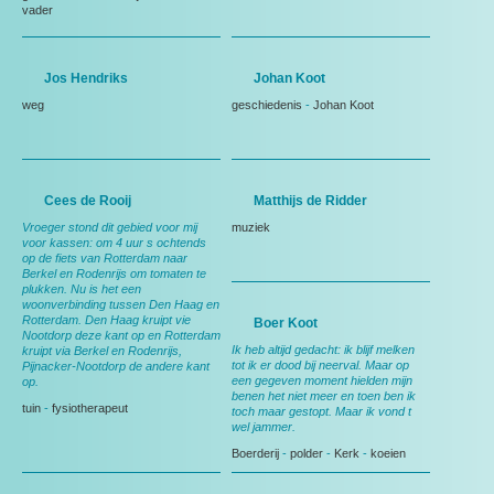
vader
Jos Hendriks
Johan Koot
weg
geschiedenis
-
Johan Koot
Cees de Rooij
Matthijs de Ridder
Vroeger stond dit gebied voor mij
muziek
voor kassen: om 4 uur s ochtends
op de fiets van Rotterdam naar
Berkel en Rodenrijs om tomaten te
plukken. Nu is het een
woonverbinding tussen Den Haag en
Rotterdam. Den Haag kruipt vie
Boer Koot
Nootdorp deze kant op en Rotterdam
Ik heb altijd gedacht: ik blijf melken
kruipt via Berkel en Rodenrijs,
tot ik er dood bij neerval. Maar op
Pijnacker-Nootdorp de andere kant
een gegeven moment hielden mijn
op.
benen het niet meer en toen ben ik
tuin
-
fysiotherapeut
toch maar gestopt. Maar ik vond t
wel jammer.
Boerderij
-
polder
-
Kerk
-
koeien