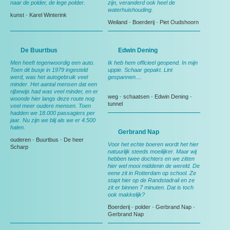
naar de polder, de lege polder.
zijn, veranderd ook heel de
waterhuishouding.
kunst
-
Karel Winterink
Weiland
-
Boerderij
-
Piet Oudshoorn
De Buurtbus
Edwin Dening
Men heeft tegenwoordig een auto.
Ik heb hem officieel geopend. In mijn
Toen dit busje in 1979 ingesteld
uppie. Schaar gepakt. Lint
werd, was het autogebruik veel
gespannen....
minder. Het aantal mensen dat een
rijbewijs had was veel minder, en er
weg
-
schaatsen
-
Edwin Dening
-
woonde hier langs deze route nog
tunnel
veel meer oudere mensen. Toen
hadden we 18.000 passagiers per
jaar. Nu zijn we blij als we er 4.500
halen.
Gerbrand Nap
ouderen
-
Buurtbus
-
De heer
Voor het echte boeren wordt het hier
Scharp
natuurlijk steeds moeilijker. Maar wij
hebben twee dochters en we zitten
hier wel mooi middenin de wereld. De
eene zit in Rotterdam op school. Ze
stapt hier op de Randstadrail en ze
zit er binnen 7 minuten. Dat is toch
ook makkelijk?
Boerderij
-
polder
-
Gerbrand Nap
-
Gerbrand Nap