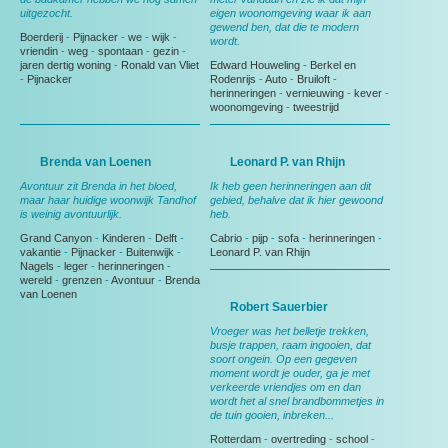
uitgezocht.
eigen woonomgeving waar ik aan
gewend ben, dat die te modern
Boerderij
-
Pijnacker
-
we
-
wijk
-
wordt.
vriendin
-
weg
-
spontaan
-
gezin
-
jaren dertig woning
-
Ronald van Vliet
Edward Houweling
-
Berkel en
-
Pijnacker
Rodenrijs
-
Auto
-
Bruiloft
-
herinneringen
-
vernieuwing
-
kever
-
woonomgeving
-
tweestrijd
Brenda van Loenen
Leonard P. van Rhijn
Avontuur zit Brenda in het bloed,
Ik heb geen herinneringen aan dit
maar haar huidige woonwijk Tandhof
gebied, behalve dat ik hier gewoond
is weinig avontuurlijk.
heb.
Grand Canyon
-
Kinderen
-
Delft
-
Cabrio
-
pijp
-
sofa
-
herinneringen
-
vakantie
-
Pijnacker
-
Buitenwijk
-
Leonard P. van Rhijn
Nagels
-
leger
-
herinneringen
-
wereld
-
grenzen
-
Avontuur
-
Brenda
van Loenen
Robert Sauerbier
Vroeger was het belletje trekken,
busje trappen, raam ingooien, dat
soort ongein. Op een gegeven
moment wordt je ouder, ga je met
verkeerde vriendjes om en dan
wordt het al snel brandbommetjes in
de tuin gooien, inbreken...
Rotterdam
-
overtreding
-
school
-