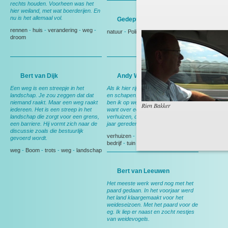
rechts houden. Voorheen was het
hier weiland, met wat boerderijen. En
nu is het allemaal vol.
Gedeputeerde Evertse
rennen
-
huis
-
verandering
-
weg
-
natuur
-
Politiek
droom
Bert van Dijk
Andy Wibier
Een weg is een streepje in het
Als ik hier rij denk ik aan ruimte, rust
landschap. Je zou zeggen dat dat
en schapen. En aan thuis, want dan
niemand raakt. Maar een weg raakt
ben ik op weg naar huis. Nog wel,
Rien Bakker
iedereen. Het is een streep in het
want over een maand ga ik
landschap die zorgt voor een grens,
verhuizen, dan heb ik deze weg 15
een barriere. Hij vormt zich naar de
jaar gereden.
discussie zoals die bestuurlijk
verhuizen
-
Berkel en Rodenrijs
-
gevoerd wordt.
bedrijf
-
tuin
weg
-
Boom
-
trots
-
weg
-
landschap
Bert van Leeuwen
Het meeste werk werd nog met het
paard gedaan. In het voorjaar werd
het land klaargemaakt voor het
weideseizoen. Met het paard voor de
eg. Ik liep er naast en zocht nestjes
van weidevogels.