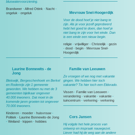
bluswatervoorziening.
Brandweer
-
Alfred Ottink
-
Nacht
-
Mevrouw Snel-Hoogerdijk
ongeluk
-
ongeluk
Voor de dood hoef je niet bang te
zijn. Als je voor jezelf geprobeerd
hebt het goed te doen, dan hoef je
niet bang te zijn voor het einde. Dan
is een einde een nieuw begin.
religie
-
vrijwilliger
-
Christelijk
-
gezin
-
dood
-
begin
-
Mevrouw Snel-
Hoogerdijk
Laurine Bonnewits - de
Familie van Leeuwen
Jong
Ze vroegen of we nog met vakantie
Bleiswijk, Bergeschenhoek en Berkel
gingen. We hebben hier toch
en Rodenrijs zijn 1 gemeente
vakantie? Tis hier toch een Eldorado.
geworden. We hebben nu met de 3
Vissen
-
Familie van Leeuwen
-
gemeenten bijelkaar ongeveer
verandering
-
vakantie
-
vakantie
-
40.000 inwoners. Dat moet in de
tuincentrum
-
verkering
-
verkering
komende jaren groeien tot ongeveer
70.000 inwoners.
Kinderen
-
moeder
-
huisvrouw
-
Cors Jansen
Politiek
-
Laurine Bonnewits-de Jong
-
Weiland
-
kippen
-
hobbies
Hij volgde het hele proces van
ontwerp en inspraak nauwgezet.
Liever had hij de weg aan de andere