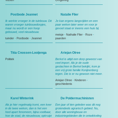
Vissen
Omgeving
Postbode Jeannet
Natalie Flier
Ik werkte vroeger in de tuinbouw. Dit
Je kan ergens langsrijden en een
waren vroeger tuinbouwdorpjes,
paar weken later weer en voor je
maar nu wordt er een hoop
gevoel staat er ineens een huis bij.
gebouwd, veel nieuwbouw.
meisje
-
Nathalie Flier
-
Roze
-
tuinder
-
Postbode
-
Jeannet
paarden
Titia Cnossen-Looijenga
Ariejan Olree
Politiek
Berkel is altijd een dorp geweest van
veel import. Als je de oude
geslachten in Berkel bekijkt, kom je
een vrij grote familie Konijnenberg
tegen. Die is er nu gewoon niet meer.
Ariejan Olree
-
Kinderen
-
geschiedenis
Karel Winterink
De Poldermachinisten
Als je hier regelmatig komt, een keer
Een jaar of tien geleden was dit nog
in de twee weken, dan is het een
grotendeels agrarisch gebied. Nu,
heel apart fenomeen, bijna voelbaar,
door alle woningbouw en
hoe de stad, de nieuwbouw, opkruipt
industriegebieden die in ontwikkeling