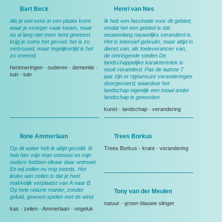
Bart Beck
Henri van Nes
Als je wel eens in een plaats komt
Ik heb een fascinatie voor dit gebied,
waar je vroeger vaak kwam, maar
omdat het een gebied is dat
nu al lang niet meer bent geweest
eeuwenlang nauwelijks veranderd is.
krijg je soms het gevoel: het is zo
Het is intensief gebruikt, maar altijd in
vertrouwd, maar tegelijkertijd is het
dienst van, als toeleverancier van,
zo vreemd.
de omringende steden De
landschappelijke karakteristiek is
herinneringen
-
ouderen
-
dementie
-
nooit veranderd. Pas de laatste 7
tuin
-
tuin
jaar zijn er rigoureuze veranderingen
doorgevoerd, waardoor het
landschap eigenlijk een totaal ander
landschap is geworden.
kunst
-
landschap
-
verandering
Ilone Ammerlaan
Trees Borkus
Op dit water heb ik altijd gezeild. Ik
Trees Borkus
-
krant
-
verandering
heb hier mijn man ontmoet en mijn
ouders hebben elkaar daar ontmoet.
En wij zeilen nu nog steeds. Het
leuke aan zeilen is dat je heel
makkelijk verplaatst van A naar B.
Op hele relaxte manier, zonder
Tony van der Meulen
geluid, gewoon spelen met de wind.
natuur
-
groen-blauwe slinger
kas
-
zeilen
-
Ammerlaan
-
ongeluk