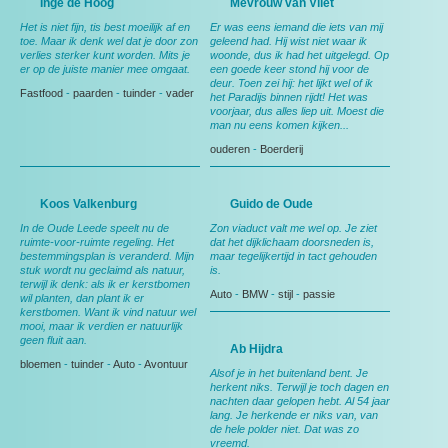
Inge de Hoog
Mevrouw van Vliet
Het is niet fijn, tis best moeilijk af en
Er was eens iemand die iets van mij
toe. Maar ik denk wel dat je door zon
geleend had. Hij wist niet waar ik
verlies sterker kunt worden. Mits je
woonde, dus ik had het uitgelegd. Op
er op de juiste manier mee omgaat.
een goede keer stond hij voor de
deur. Toen zei hij: het lijkt wel of ik
Fastfood
-
paarden
-
tuinder
-
vader
het Paradijs binnen rijdt! Het was
voorjaar, dus alles liep uit. Moest die
man nu eens komen kijken...
ouderen
-
Boerderij
Koos Valkenburg
Guido de Oude
In de Oude Leede speelt nu de
Zon viaduct valt me wel op. Je ziet
ruimte-voor-ruimte regeling. Het
dat het dijklichaam doorsneden is,
bestemmingsplan is veranderd. Mijn
maar tegelijkertijd in tact gehouden
stuk wordt nu geclaimd als natuur,
is.
terwijl ik denk: als ik er kerstbomen
Auto
-
BMW
-
stijl
-
passie
wil planten, dan plant ik er
kerstbomen. Want ik vind natuur wel
mooi, maar ik verdien er natuurlijk
geen fluit aan.
Ab Hijdra
bloemen
-
tuinder
-
Auto
-
Avontuur
Alsof je in het buitenland bent. Je
herkent niks. Terwijl je toch dagen en
nachten daar gelopen hebt. Al 54 jaar
lang. Je herkende er niks van, van
de hele polder niet. Dat was zo
vreemd.