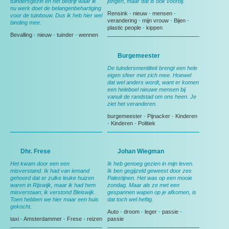
tuindersgezin en het bedrijf waar ik
jongen, maar dat is ook voorbij.
nu werk doet de belangenbehartiging
Rensink
-
nieuw
-
mensen
-
voor de tuinbouw. Dus ik heb hier wel
verandering
-
mijn vrouw
-
Bijen
-
binding mee.
plastic people
-
kippen
Bevalling
-
nieuw
-
tuinder
-
wennen
Burgemeester
De tuindersmentliteit brengt een hele
eigen sfeer met zich mee. Hoewel
dat wel anders wordt, want er komen
een heleboel nieuwe mensen bij
vanuit de randstad om ons heen. Je
ziet het veranderen.
burgemeester
-
Pijnacker
-
Kinderen
-
Kinderen
-
Politiek
Dhr. Frese
Johan Wiegman
Het kwam door een een
Ik heb genoeg gezien in mijn leven.
misverstand. Ik had van iemand
Ik ben gegijzeld geweest door zes
gehoord dat er zulke leuke huizen
Palestijnen. Het was op een mooie
waren in Rijswijk, maar ik had hem
zondag. Maar als ze met een
misverstaan; ik verstond Bleiswijk.
gespannen wapen op je afkomen, is
Toen hebben we hier maar een huis
dat toch wel heftig.
gekocht.
Auto
-
droom
-
leger
-
passie
-
taxi
-
Amsterdammer
-
Frese
-
reizen
passie