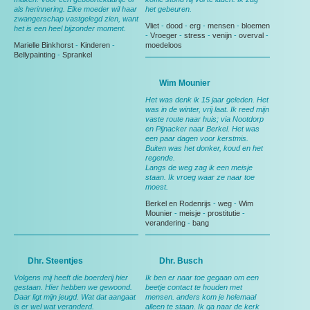
als herinnering. Elke moeder wil haar
het gebeuren.
zwangerschap vastgelegd zien, want
Vliet
-
dood
-
erg
-
mensen
-
bloemen
het is een heel bijzonder moment.
-
Vroeger
-
stress
-
venijn
-
overval
-
Marielle Binkhorst
-
Kinderen
-
moedeloos
Bellypainting
-
Sprankel
Wim Mounier
Het was denk ik 15 jaar geleden. Het
was in de winter, vrij laat. Ik reed mijn
vaste route naar huis; via Nootdorp
en Pijnacker naar Berkel. Het was
een paar dagen voor kerstmis.
Buiten was het donker, koud en het
regende.
Langs de weg zag ik een meisje
staan. Ik vroeg waar ze naar toe
moest.
Berkel en Rodenrijs
-
weg
-
Wim
Mounier
-
meisje
-
prostitutie
-
verandering
-
bang
Dhr. Steentjes
Dhr. Busch
Volgens mij heeft die boerderij hier
Ik ben er naar toe gegaan om een
gestaan. Hier hebben we gewoond.
beetje contact te houden met
Daar ligt mijn jeugd. Wat dat aangaat
mensen. anders kom je helemaal
is er wel wat veranderd.
alleen te staan. Ik ga naar de kerk