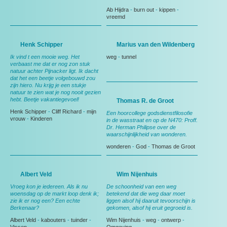
Ab Hijdra
-
burn out
-
kippen
-
vreemd
Henk Schipper
Marius van den Wildenberg
Ik vind t een mooie weg. Het
weg
-
tunnel
verbaast me dat er nog zon stuk
natuur achter Pijnacker ligt. Ik dacht
dat het een beetje volgebouwd zou
zijn hiero. Nu krijg je een stukje
natuur te zien wat je nog nooit gezien
hebt. Beetje vakantiegevoel!
Thomas R. de Groot
Henk Schipper
-
Cliff Richard
-
mijn
Een hoorcollege godsdienstfilosofie
vrouw
-
Kinderen
in de wasstraat en op de N470: Proff.
Dr. Herman Philipse over de
waarschijnlijkheid van wonderen.
wonderen
-
God
-
Thomas de Groot
Albert Veld
Wim Nijenhuis
Vroeg kon je iedereen. Als ik nu
De schoonheid van een weg
woensdag op de markt loop denk ik;
betekend dat die weg daar moet
zie ik er nog een? Een echte
liggen alsof hij daaruit tevoorschijn is
Berkenaar?
gekomen, alsof hij eruit gegroeid is.
Albert Veld
-
kabouters
-
tuinder
-
Wim Nijenhuis
-
weg
-
ontwerp
-