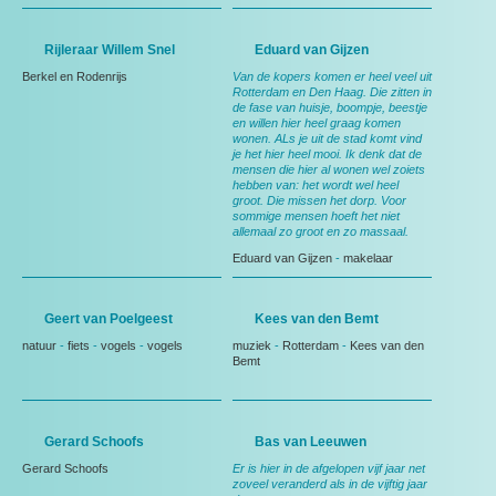
Rijleraar Willem Snel
Eduard van Gijzen
Berkel en Rodenrijs
Van de kopers komen er heel veel uit
Rotterdam en Den Haag. Die zitten in
de fase van huisje, boompje, beestje
en willen hier heel graag komen
wonen. ALs je uit de stad komt vind
je het hier heel mooi. Ik denk dat de
mensen die hier al wonen wel zoiets
hebben van: het wordt wel heel
groot. Die missen het dorp. Voor
sommige mensen hoeft het niet
allemaal zo groot en zo massaal.
Eduard van Gijzen
-
makelaar
Geert van Poelgeest
Kees van den Bemt
natuur
-
fiets
-
vogels
-
vogels
muziek
-
Rotterdam
-
Kees van den
Bemt
Gerard Schoofs
Bas van Leeuwen
Gerard Schoofs
Er is hier in de afgelopen vijf jaar net
zoveel veranderd als in de vijftig jaar