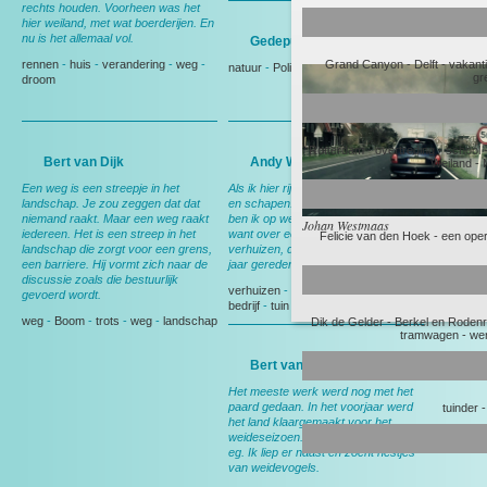
rechts houden. Voorheen was het
hier weiland, met wat boerderijen. En
nu is het allemaal vol.
Gedeputeerde Evertse
rennen
-
huis
-
verandering
-
weg
-
Grand Canyon
-
Delft
-
vakant
natuur
-
Politiek
gr
droom
Rotterdam
-
overtreding
-
school
Bert van Dijk
Andy Wibier
Weiland
-
Een weg is een streepje in het
Als ik hier rij denk ik aan ruimte, rust
landschap. Je zou zeggen dat dat
en schapen. En aan thuis, want dan
niemand raakt. Maar een weg raakt
ben ik op weg naar huis. Nog wel,
Johan Westmaas
iedereen. Het is een streep in het
want over een maand ga ik
Felicie van den Hoek
-
een ope
landschap die zorgt voor een grens,
verhuizen, dan heb ik deze weg 15
een barriere. Hij vormt zich naar de
jaar gereden.
discussie zoals die bestuurlijk
verhuizen
-
Berkel en Rodenrijs
-
gevoerd wordt.
bedrijf
-
tuin
weg
-
Boom
-
trots
-
weg
-
landschap
Dik de Gelder
-
Berkel en Rodenri
tramwagen
-
we
Bert van Leeuwen
Het meeste werk werd nog met het
paard gedaan. In het voorjaar werd
tuinder
het land klaargemaakt voor het
weideseizoen. Met het paard voor de
eg. Ik liep er naast en zocht nestjes
van weidevogels.