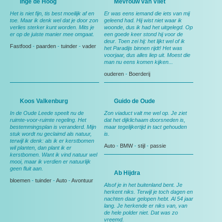
Inge de Hoog
Mevrouw van Vliet
Het is niet fijn, tis best moeilijk af en
Er was eens iemand die iets van mij
toe. Maar ik denk wel dat je door zon
geleend had. Hij wist niet waar ik
verlies sterker kunt worden. Mits je
woonde, dus ik had het uitgelegd. Op
er op de juiste manier mee omgaat.
een goede keer stond hij voor de
deur. Toen zei hij: het lijkt wel of ik
Fastfood
-
paarden
-
tuinder
-
vader
het Paradijs binnen rijdt! Het was
voorjaar, dus alles liep uit. Moest die
man nu eens komen kijken...
ouderen
-
Boerderij
Koos Valkenburg
Guido de Oude
In de Oude Leede speelt nu de
Zon viaduct valt me wel op. Je ziet
ruimte-voor-ruimte regeling. Het
dat het dijklichaam doorsneden is,
bestemmingsplan is veranderd. Mijn
maar tegelijkertijd in tact gehouden
stuk wordt nu geclaimd als natuur,
is.
terwijl ik denk: als ik er kerstbomen
Auto
-
BMW
-
stijl
-
passie
wil planten, dan plant ik er
kerstbomen. Want ik vind natuur wel
mooi, maar ik verdien er natuurlijk
geen fluit aan.
Ab Hijdra
bloemen
-
tuinder
-
Auto
-
Avontuur
Alsof je in het buitenland bent. Je
herkent niks. Terwijl je toch dagen en
nachten daar gelopen hebt. Al 54 jaar
lang. Je herkende er niks van, van
de hele polder niet. Dat was zo
vreemd.