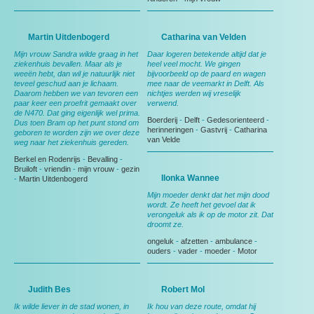
Martin Uitdenbogerd
Catharina van Velden
Mijn vrouw Sandra wilde graag in het
Daar logeren betekende altijd dat je
ziekenhuis bevallen. Maar als je
heel veel mocht. We gingen
weeën hebt, dan wil je natuurlijk niet
bijvoorbeeld op de paard en wagen
teveel geschud aan je lichaam.
mee naar de veemarkt in Delft. Als
Daarom hebben we van tevoren een
nichtjes werden wij vreselijk
paar keer een proefrit gemaakt over
verwend.
de N470. Dat ging eigenlijk wel prima.
Boerderij
-
Delft
-
Gedesorienteerd
-
Dus toen Bram op het punt stond om
herinneringen
-
Gastvrij
-
Catharina
geboren te worden zijn we over deze
van Velde
weg naar het ziekenhuis gereden.
Berkel en Rodenrijs
-
Bevalling
-
Bruiloft
-
vriendin
-
mijn vrouw
-
gezin
Ilonka Wannee
-
Martin Uitdenbogerd
Mijn moeder denkt dat het mijn dood
wordt. Ze heeft het gevoel dat ik
verongeluk als ik op de motor zit. Dat
droomt ze.
ongeluk
-
afzetten
-
ambulance
-
ouders
-
vader
-
moeder
-
Motor
Judith Bes
Robert Mol
Ik wilde liever in de stad wonen, in
Ik hou van deze route, omdat hij