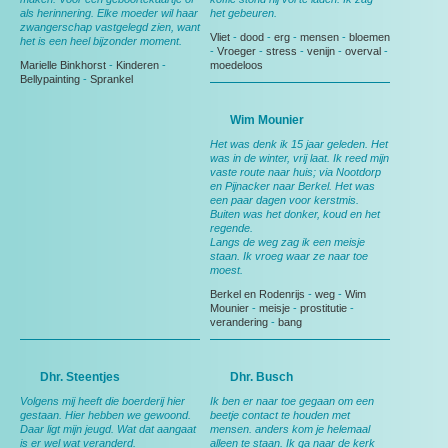
als herinnering. Elke moeder wil haar
het gebeuren.
zwangerschap vastgelegd zien, want
Vliet
-
dood
-
erg
-
mensen
-
bloemen
het is een heel bijzonder moment.
-
Vroeger
-
stress
-
venijn
-
overval
-
Marielle Binkhorst
-
Kinderen
-
moedeloos
Bellypainting
-
Sprankel
Wim Mounier
Het was denk ik 15 jaar geleden. Het
was in de winter, vrij laat. Ik reed mijn
vaste route naar huis; via Nootdorp
en Pijnacker naar Berkel. Het was
een paar dagen voor kerstmis.
Buiten was het donker, koud en het
regende.
Langs de weg zag ik een meisje
staan. Ik vroeg waar ze naar toe
moest.
Berkel en Rodenrijs
-
weg
-
Wim
Mounier
-
meisje
-
prostitutie
-
verandering
-
bang
Dhr. Steentjes
Dhr. Busch
Volgens mij heeft die boerderij hier
Ik ben er naar toe gegaan om een
gestaan. Hier hebben we gewoond.
beetje contact te houden met
Daar ligt mijn jeugd. Wat dat aangaat
mensen. anders kom je helemaal
is er wel wat veranderd.
alleen te staan. Ik ga naar de kerk