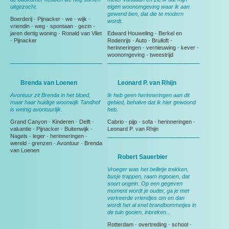
uitgezocht.
eigen woonomgeving waar ik aan
gewend ben, dat die te modern
Boerderij
-
Pijnacker
-
we
-
wijk
-
wordt.
vriendin
-
weg
-
spontaan
-
gezin
-
jaren dertig woning
-
Ronald van Vliet
Edward Houweling
-
Berkel en
-
Pijnacker
Rodenrijs
-
Auto
-
Bruiloft
-
herinneringen
-
vernieuwing
-
kever
-
woonomgeving
-
tweestrijd
Brenda van Loenen
Leonard P. van Rhijn
Avontuur zit Brenda in het bloed,
Ik heb geen herinneringen aan dit
maar haar huidige woonwijk Tandhof
gebied, behalve dat ik hier gewoond
is weinig avontuurlijk.
heb.
Grand Canyon
-
Kinderen
-
Delft
-
Cabrio
-
pijp
-
sofa
-
herinneringen
-
vakantie
-
Pijnacker
-
Buitenwijk
-
Leonard P. van Rhijn
Nagels
-
leger
-
herinneringen
-
wereld
-
grenzen
-
Avontuur
-
Brenda
van Loenen
Robert Sauerbier
Vroeger was het belletje trekken,
busje trappen, raam ingooien, dat
soort ongein. Op een gegeven
moment wordt je ouder, ga je met
verkeerde vriendjes om en dan
wordt het al snel brandbommetjes in
de tuin gooien, inbreken...
Rotterdam
-
overtreding
-
school
-