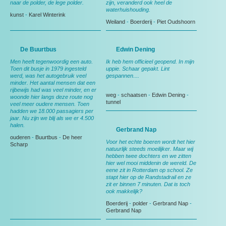
naar de polder, de lege polder.
zijn, veranderd ook heel de
waterhuishouding.
kunst
-
Karel Winterink
Weiland
-
Boerderij
-
Piet Oudshoorn
De Buurtbus
Edwin Dening
Men heeft tegenwoordig een auto.
Ik heb hem officieel geopend. In mijn
Toen dit busje in 1979 ingesteld
uppie. Schaar gepakt. Lint
werd, was het autogebruik veel
gespannen....
minder. Het aantal mensen dat een
rijbewijs had was veel minder, en er
weg
-
schaatsen
-
Edwin Dening
-
woonde hier langs deze route nog
tunnel
veel meer oudere mensen. Toen
hadden we 18.000 passagiers per
jaar. Nu zijn we blij als we er 4.500
halen.
Gerbrand Nap
ouderen
-
Buurtbus
-
De heer
Voor het echte boeren wordt het hier
Scharp
natuurlijk steeds moeilijker. Maar wij
hebben twee dochters en we zitten
hier wel mooi middenin de wereld. De
eene zit in Rotterdam op school. Ze
stapt hier op de Randstadrail en ze
zit er binnen 7 minuten. Dat is toch
ook makkelijk?
Boerderij
-
polder
-
Gerbrand Nap
-
Gerbrand Nap