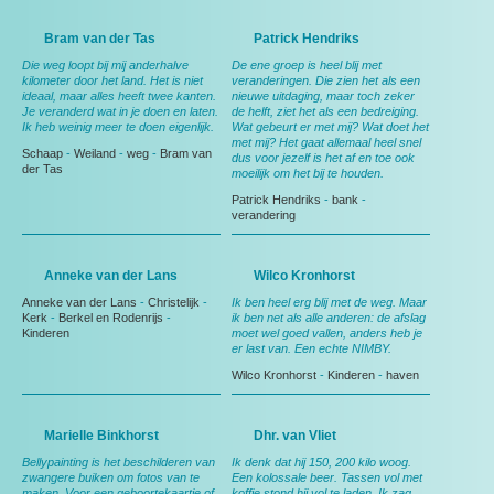
Bram van der Tas
Patrick Hendriks
Die weg loopt bij mij anderhalve
De ene groep is heel blij met
kilometer door het land. Het is niet
veranderingen. Die zien het als een
ideaal, maar alles heeft twee kanten.
nieuwe uitdaging, maar toch zeker
Je veranderd wat in je doen en laten.
de helft, ziet het als een bedreiging.
Ik heb weinig meer te doen eigenlijk.
Wat gebeurt er met mij? Wat doet het
met mij? Het gaat allemaal heel snel
Schaap
-
Weiland
-
weg
-
Bram van
dus voor jezelf is het af en toe ook
der Tas
moeilijk om het bij te houden.
Patrick Hendriks
-
bank
-
verandering
Anneke van der Lans
Wilco Kronhorst
Anneke van der Lans
-
Christelijk
-
Ik ben heel erg blij met de weg. Maar
Kerk
-
Berkel en Rodenrijs
-
ik ben net als alle anderen: de afslag
Kinderen
moet wel goed vallen, anders heb je
er last van. Een echte NIMBY.
Wilco Kronhorst
-
Kinderen
-
haven
Marielle Binkhorst
Dhr. van Vliet
Bellypainting is het beschilderen van
Ik denk dat hij 150, 200 kilo woog.
zwangere buiken om fotos van te
Een kolossale beer. Tassen vol met
maken. Voor een geboortekaartje of
koffie stond hij vol te laden. Ik zag