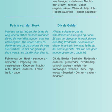
vrachtwagen
-
Kinderen
-
Nacht
-
mijn vrouw
-
rennen
-
vader
-
ongeluk
-
Auto
-
Weiland
-
Mijn club
-
Robert Sauerbier
-
Robert Sauerbier
Felicie van den Hoek
Dik de Gelder
Van een aantal huizen hier langs de
Hij was soldaat en zat als
weg weet ik dat er mensen woonden
wachtmeester in Bergen op Zoom.
die op de wachtlijst stonden voor het
Zij was verpleegster in krankzinnige
verpleeghuis. Die waren soms zo
inrichting Vrederust. Ze ontmoeten
dementerend dat ze zomaar de weg
elkaar in de kerk. Het was liefde op
over staken. Je ziet hoe gevaalijk
het eerste gezicht. Dat kan een goed
deze weg is, en dat die sloot daar is.
moedertje worden, dacht hij.
Felicie van den Hoek
-
een opera
-
Dik de Gelder
-
Berkel en Rodenrijs
-
dementie
-
Omgeving
-
het
ouderen
-
grootvader
-
overtreding
-
verpleeghuis
-
Kinderen
-
Nacht
-
school
-
anders
-
religie
-
de
Auto
-
Boom
-
ouderen
-
Emotie
-
tramwagen
-
wennen
-
Kerk
-
mijn
lastig
-
vader
vrouw
-
Boerderij
-
Dichter
-
vader
-
Kinderen