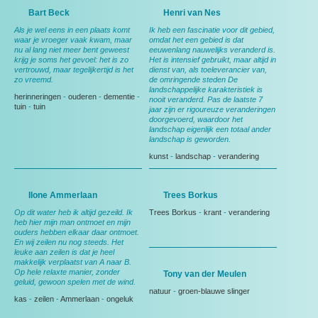
Bart Beck
Henri van Nes
Als je wel eens in een plaats komt
Ik heb een fascinatie voor dit gebied,
waar je vroeger vaak kwam, maar
omdat het een gebied is dat
nu al lang niet meer bent geweest
eeuwenlang nauwelijks veranderd is.
krijg je soms het gevoel: het is zo
Het is intensief gebruikt, maar altijd in
vertrouwd, maar tegelijkertijd is het
dienst van, als toeleverancier van,
zo vreemd.
de omringende steden De
landschappelijke karakteristiek is
herinneringen
-
ouderen
-
dementie
-
nooit veranderd. Pas de laatste 7
tuin
-
tuin
jaar zijn er rigoureuze veranderingen
doorgevoerd, waardoor het
landschap eigenlijk een totaal ander
landschap is geworden.
kunst
-
landschap
-
verandering
Ilone Ammerlaan
Trees Borkus
Op dit water heb ik altijd gezeild. Ik
Trees Borkus
-
krant
-
verandering
heb hier mijn man ontmoet en mijn
ouders hebben elkaar daar ontmoet.
En wij zeilen nu nog steeds. Het
leuke aan zeilen is dat je heel
makkelijk verplaatst van A naar B.
Op hele relaxte manier, zonder
Tony van der Meulen
geluid, gewoon spelen met de wind.
natuur
-
groen-blauwe slinger
kas
-
zeilen
-
Ammerlaan
-
ongeluk