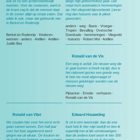
wat ze nu een achterstandswijk
langs mijn geboortedorp gaat. Dat
noemen. Voor de contacten, want in
roept toch automatisch herinneringen
de krant zag ik dat de mensen daar
op. Het vliegveld bijvoorbeeld. Liever
in de zomer altijd op straat zaten. Dat
nog dan huisarts was ik piloot
wilde ik ook, maar dat gebeurde niet
geworden.
in Berkel en Rodenrijs.
anders
-
weg
-
Basis
-
Vroeger
-
Tropen
-
Bevalling
-
Overschie
-
Berkel en Rodenrijs
-
Kinderen
-
Doenkade
-
herinneringen
-
Vliegveld
wennen
-
anders
-
Antillen
-
Antillen
-
-
huisarts
-
Robert Mol
-
Antillen
Judith Bes
Ronald van de Vis
Een weg is asfalt. De nieuwe weg die
er gaat komen scheelt mij tijd, dus is
het rationeel gezien een goede weg.
Ik heb me nooit afgevraagd of
mensen gelukkiger worden van de
nieuwe weg.
Pijnacker
-
Emotie
-
verhuizen
-
Ronald van de Vis
Ronald van Vliet
Edward Houweling
We zouden hier voor het eerst echt
Ik zit in een tweestrijd. Aan de ene
gaan samen wonen. Een half jaar
kant heb ik hier mijn bedrijf en ben ik
voor het huis opgeleverd werd
superblij met al die vernieuwingen.
gingen we uit elkaar. De keuken en
Aan de andere kant woon ik hier 500
de badkamer hebben we nog samen
meter vandaan en zie ik dat mijn