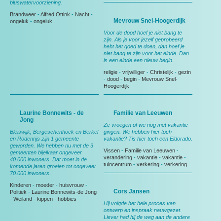
bluswatervoorziening.
Brandweer
-
Alfred Ottink
-
Nacht
-
Mevrouw Snel-Hoogerdijk
ongeluk
-
ongeluk
Voor de dood hoef je niet bang te
zijn. Als je voor jezelf geprobeerd
hebt het goed te doen, dan hoef je
niet bang te zijn voor het einde. Dan
is een einde een nieuw begin.
religie
-
vrijwilliger
-
Christelijk
-
gezin
-
dood
-
begin
-
Mevrouw Snel-
Hoogerdijk
Laurine Bonnewits - de
Familie van Leeuwen
Jong
Ze vroegen of we nog met vakantie
Bleiswijk, Bergeschenhoek en Berkel
gingen. We hebben hier toch
en Rodenrijs zijn 1 gemeente
vakantie? Tis hier toch een Eldorado.
geworden. We hebben nu met de 3
Vissen
-
Familie van Leeuwen
-
gemeenten bijelkaar ongeveer
verandering
-
vakantie
-
vakantie
-
40.000 inwoners. Dat moet in de
tuincentrum
-
verkering
-
verkering
komende jaren groeien tot ongeveer
70.000 inwoners.
Kinderen
-
moeder
-
huisvrouw
-
Cors Jansen
Politiek
-
Laurine Bonnewits-de Jong
-
Weiland
-
kippen
-
hobbies
Hij volgde het hele proces van
ontwerp en inspraak nauwgezet.
Liever had hij de weg aan de andere