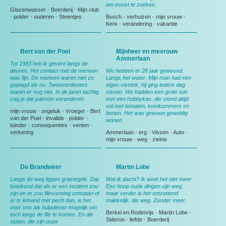
om troost te zoeken.
Glazenwasser
-
Boerderij
-
Mijn club
-
polder
-
ouderen
-
Steentjes
Busch
-
verhuizen
-
mijn vrouw
-
Kerk
-
verandering
-
vakantie
Bert van der Poel
Mijnheer en mevrouw
Ammerlaan
Tot 1983 heb ik gevent langs de
deuren. Het contact met de mensen
We hebben er 28 jaar gewoond.
was fijn. De mensen waren niet zo
Langs het water. Mijn man had een
gejaagd als nu. Tweeverdieners
eigen visstek, hij ging iedere dag
waren er nog niet. In de jaren tachtig
vissen. We hadden een grote tuin
zag je dat patroon veranderen.
met een hobbykas, die stond altijd
vol met tomaten, komkommers en
mijn vrouw
-
ongeluk
-
Vroeger
-
Bert
bonen. Het was gewoon geweldig
van der Poel
-
invalide
-
polder
-
wonen.
tuinder
-
consequenties
-
venten
-
verkering
Ammerlaan
-
erg
-
Vissen
-
Auto
-
mijn vrouw
-
weg
-
ziekte
De Brandweer
Martin Lobe
Langs de weg liggen grastegels. Dat
Wat ik dacht? Ik weet het niet meer.
betekend dat als er een incident zou
Een hoop oude dingen zijn weg,
zijn en er zou filevorming ontstaan of
maar verder is het ontzettend
er is iemand met pech dan, is het
makkelijk, die weg. Zonder meer.
voor ons als hulpdienst mogelijk om
Berkel en Rodenrijs
-
Martin Lobe
-
toch langs de file te komen. En die
Sideron
-
liefde
-
Boerderij
sloten, die zijn onze