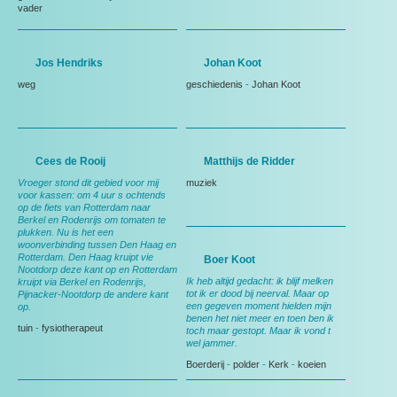
vader
Jos Hendriks
Johan Koot
weg
geschiedenis
-
Johan Koot
Cees de Rooij
Matthijs de Ridder
Vroeger stond dit gebied voor mij
muziek
voor kassen: om 4 uur s ochtends
op de fiets van Rotterdam naar
Berkel en Rodenrijs om tomaten te
plukken. Nu is het een
woonverbinding tussen Den Haag en
Rotterdam. Den Haag kruipt vie
Boer Koot
Nootdorp deze kant op en Rotterdam
Ik heb altijd gedacht: ik blijf melken
kruipt via Berkel en Rodenrijs,
tot ik er dood bij neerval. Maar op
Pijnacker-Nootdorp de andere kant
een gegeven moment hielden mijn
op.
benen het niet meer en toen ben ik
tuin
-
fysiotherapeut
toch maar gestopt. Maar ik vond t
wel jammer.
Boerderij
-
polder
-
Kerk
-
koeien