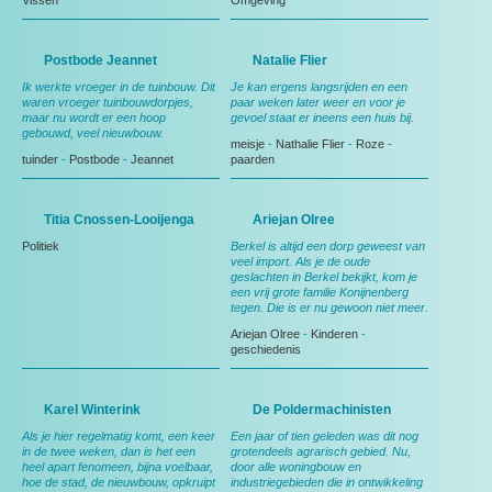
Vissen
Omgeving
Postbode Jeannet
Natalie Flier
Ik werkte vroeger in de tuinbouw. Dit
Je kan ergens langsrijden en een
waren vroeger tuinbouwdorpjes,
paar weken later weer en voor je
maar nu wordt er een hoop
gevoel staat er ineens een huis bij.
gebouwd, veel nieuwbouw.
meisje
-
Nathalie Flier
-
Roze
-
tuinder
-
Postbode
-
Jeannet
paarden
Titia Cnossen-Looijenga
Ariejan Olree
Politiek
Berkel is altijd een dorp geweest van
veel import. Als je de oude
geslachten in Berkel bekijkt, kom je
een vrij grote familie Konijnenberg
tegen. Die is er nu gewoon niet meer.
Ariejan Olree
-
Kinderen
-
geschiedenis
Karel Winterink
De Poldermachinisten
Als je hier regelmatig komt, een keer
Een jaar of tien geleden was dit nog
in de twee weken, dan is het een
grotendeels agrarisch gebied. Nu,
heel apart fenomeen, bijna voelbaar,
door alle woningbouw en
hoe de stad, de nieuwbouw, opkruipt
industriegebieden die in ontwikkeling