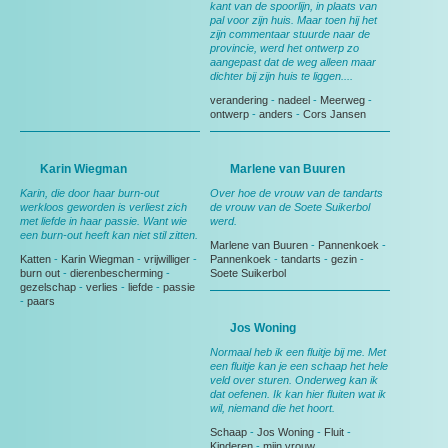
kant van de spoorlijn, in plaats van
pal voor zijn huis. Maar toen hij het
zijn commentaar stuurde naar de
provincie, werd het ontwerp zo
aangepast dat de weg alleen maar
dichter bij zijn huis te liggen....
verandering
-
nadeel
-
Meerweg
-
ontwerp
-
anders
-
Cors Jansen
Karin Wiegman
Marlene van Buuren
Karin, die door haar burn-out
Over hoe de vrouw van de tandarts
werkloos geworden is verliest zich
de vrouw van de Soete Suikerbol
met liefde in haar passie. Want wie
werd.
een burn-out heeft kan niet stil zitten.
Marlene van Buuren
-
Pannenkoek
-
Katten
-
Karin Wiegman
-
vrijwilliger
-
Pannenkoek
-
tandarts
-
gezin
-
burn out
-
dierenbescherming
-
Soete Suikerbol
gezelschap
-
verlies
-
liefde
-
passie
-
paars
Jos Woning
Normaal heb ik een fluitje bij me. Met
een fluitje kan je een schaap het hele
veld over sturen. Onderweg kan ik
dat oefenen. Ik kan hier fluiten wat ik
wil, niemand die het hoort.
Schaap
-
Jos Woning
-
Fluit
-
Kinderen
-
mijn vrouw