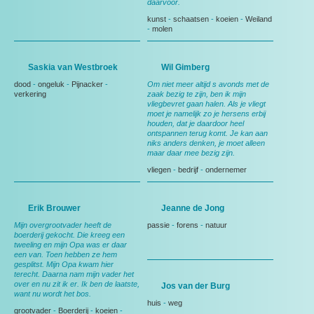
daarvoor.
kunst
-
schaatsen
-
koeien
-
Weiland
-
molen
Saskia van Westbroek
Wil Gimberg
dood
-
ongeluk
-
Pijnacker
-
Om niet meer altijd s avonds met de
verkering
zaak bezig te zijn, ben ik mijn
vliegbevret gaan halen. Als je vliegt
moet je namelijk zo je hersens erbij
houden, dat je daardoor heel
ontspannen terug komt. Je kan aan
niks anders denken, je moet alleen
maar daar mee bezig zijn.
vliegen
-
bedrijf
-
ondernemer
Erik Brouwer
Jeanne de Jong
Mijn overgrootvader heeft de
passie
-
forens
-
natuur
boerderij gekocht. Die kreeg een
tweeling en mijn Opa was er daar
een van. Toen hebben ze hem
gesplitst. Mijn Opa kwam hier
terecht. Daarna nam mijn vader het
over en nu zit ik er. Ik ben de laatste,
Jos van der Burg
want nu wordt het bos.
huis
-
weg
grootvader
-
Boerderij
-
koeien
-