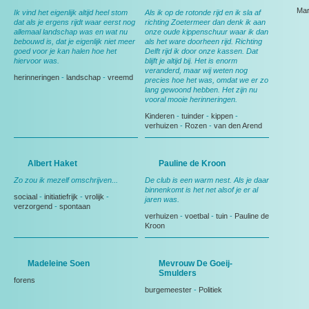
Mar
Ik vind het eigenlijk altijd heel stom
Als ik op de rotonde rijd en ik sla af
dat als je ergens rijdt waar eerst nog
richting Zoetermeer dan denk ik aan
allemaal landschap was en wat nu
onze oude kippenschuur waar ik dan
bebouwd is, dat je eigenlijk niet meer
als het ware doorheen rijd. Richting
goed voor je kan halen hoe het
Delft rijd ik door onze kassen. Dat
hiervoor was.
blijft je altijd bij. Het is enorm
veranderd, maar wij weten nog
herinneringen
-
landschap
-
vreemd
precies hoe het was, omdat we er zo
lang gewoond hebben. Het zijn nu
vooral mooie herinneringen.
Kinderen
-
tuinder
-
kippen
-
verhuizen
-
Rozen
-
van den Arend
Albert Haket
Pauline de Kroon
Zo zou ik mezelf omschrijven...
De club is een warm nest. Als je daar
binnenkomt is het net alsof je er al
sociaal
-
initiatiefrijk
-
vrolijk
-
jaren was.
verzorgend
-
spontaan
verhuizen
-
voetbal
-
tuin
-
Pauline de
Kroon
Madeleine Soen
Mevrouw De Goeij-
Smulders
forens
burgemeester
-
Politiek