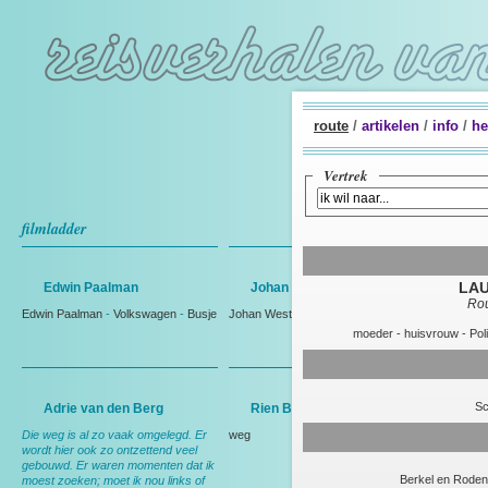
route
/
artikelen
/
info
/
he
Vertrek
filmladder
LAU
Edwin Paalman
Johan Westmaas
Rou
Edwin Paalman
-
Volkswagen
-
Busje
Johan Westmaas
moeder
-
huisvrouw
-
Poli
S
Adrie van den Berg
Rien Bakker
Die weg is al zo vaak omgelegd. Er
weg
wordt hier ook zo ontzettend veel
gebouwd. Er waren momenten dat ik
Berkel en Rodenr
moest zoeken; moet ik nou links of