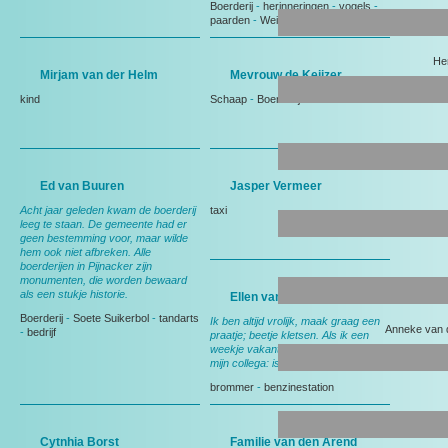
Boerderij
-
herinneringen
-
vogels
-
paarden
-
Weiland
He
Mirjam van der Helm
Mevrouw de Keijzer
kind
Schaap
-
Boerderij
Ed van Buuren
Jasper Vermeer
Acht jaar geleden kwam de boerderij
taxi
leeg te staan. De gemeente had er
geen bestemming voor, maar wilde
hem ook niet afbreken. Alle
boerderijen in Pijnacker zijn
monumenten, die worden bewaard
als een stukje historie.
Ellen van der Spek
Boerderij
-
Soete Suikerbol
-
tandarts
Ik ben altijd vrolijk, maak graag een
Anneke van 
-
bedrijf
praatje; beetje kletsen. Als ik een
weekje vakantie heb vragen ze aan
mijn collega: is die mevrouw er niet?
brommer
-
benzinestation
Cytnhia Borst
Familie van den Arend