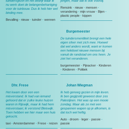
tuindersgezin en het bedrijf waar ik
jongen, maar dat is ook voorbij.
nu werk doet de belangenbehartiging
Rensink
-
nieuw
-
mensen
-
voor de tuinbouw. Dus ik heb hier wel
verandering
-
mijn vrouw
-
Bijen
-
binding mee.
plastic people
-
kippen
Bevalling
-
nieuw
-
tuinder
-
wennen
Burgemeester
De tuindersmentliteit brengt een hele
eigen sfeer met zich mee. Hoewel
dat wel anders wordt, want er komen
een heleboel nieuwe mensen bij
vanuit de randstad om ons heen. Je
ziet het veranderen.
burgemeester
-
Pijnacker
-
Kinderen
-
Kinderen
-
Politiek
Dhr. Frese
Johan Wiegman
Het kwam door een een
Ik heb genoeg gezien in mijn leven.
misverstand. Ik had van iemand
Ik ben gegijzeld geweest door zes
gehoord dat er zulke leuke huizen
Palestijnen. Het was op een mooie
waren in Rijswijk, maar ik had hem
zondag. Maar als ze met een
misverstaan; ik verstond Bleiswijk.
gespannen wapen op je afkomen, is
Toen hebben we hier maar een huis
dat toch wel heftig.
gekocht.
Auto
-
droom
-
leger
-
passie
-
taxi
-
Amsterdammer
-
Frese
-
reizen
passie