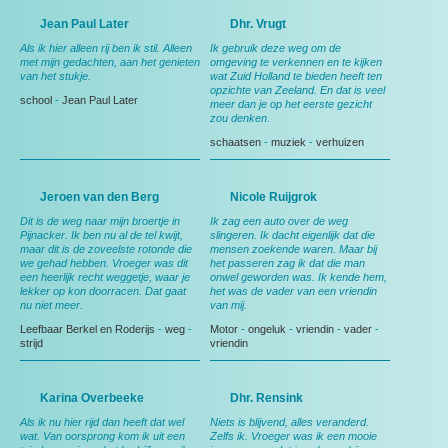
Jean Paul Later
Dhr. Vrugt
Als ik hier alleen rij ben ik stil. Alleen
Ik gebruik deze weg om de
met mijn gedachten, aan het genieten
omgeving te verkennen en te kijken
van het stukje.
wat Zuid Holland te bieden heeft ten
opzichte van Zeeland. En dat is veel
school
-
Jean Paul Later
meer dan je op het eerste gezicht
zou denken.
schaatsen
-
muziek
-
verhuizen
Jeroen van den Berg
Nicole Ruijgrok
Dit is de weg naar mijn broertje in
Ik zag een auto over de weg
Pijnacker. Ik ben nu al de tel kwijt,
slingeren. Ik dacht eigenlijk dat die
maar dit is de zoveelste rotonde die
mensen zoekende waren. Maar bij
we gehad hebben. Vroeger was dit
het passeren zag ik dat die man
een heerlijk recht weggetje, waar je
onwel geworden was. Ik kende hem,
lekker op kon doorracen. Dat gaat
het was de vader van een vriendin
nu niet meer.
van mij.
Leefbaar Berkel en Roderijs
-
weg
-
Motor
-
ongeluk
-
vriendin
-
vader
-
strijd
vriendin
Karina Overbeeke
Dhr. Rensink
Als ik nu hier rijd dan heeft dat wel
Niets is blijvend, alles veranderd.
wat. Van oorsprong kom ik uit een
Zelfs ik. Vroeger was ik een mooie