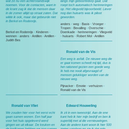
wat ze nu een achterstandswijk
langs mijn geboortedorp gaat. Dat
noemen. Voor de contacten, want in
roept toch automatisch herinneringen
de krant zag ik dat de mensen daar
op. Het vliegveld bijvoorbeeld. Liever
in de zomer altijd op straat zaten. Dat
nog dan huisarts was ik piloot
wilde ik ook, maar dat gebeurde niet
geworden.
in Berkel en Rodenrijs.
anders
-
weg
-
Basis
-
Vroeger
-
Tropen
-
Bevalling
-
Overschie
-
Berkel en Rodenrijs
-
Kinderen
-
Doenkade
-
herinneringen
-
Vliegveld
wennen
-
anders
-
Antillen
-
Antillen
-
-
huisarts
-
Robert Mol
-
Antillen
Judith Bes
Ronald van de Vis
Een weg is asfalt. De nieuwe weg die
er gaat komen scheelt mij tijd, dus is
het rationeel gezien een goede weg.
Ik heb me nooit afgevraagd of
mensen gelukkiger worden van de
nieuwe weg.
Pijnacker
-
Emotie
-
verhuizen
-
Ronald van de Vis
Ronald van Vliet
Edward Houweling
We zouden hier voor het eerst echt
Ik zit in een tweestrijd. Aan de ene
gaan samen wonen. Een half jaar
kant heb ik hier mijn bedrijf en ben ik
voor het huis opgeleverd werd
superblij met al die vernieuwingen.
gingen we uit elkaar. De keuken en
Aan de andere kant woon ik hier 500
de badkamer hebben we nog samen
meter vandaan en zie ik dat mijn