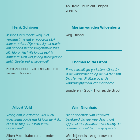
Ab Hijdra
-
burn out
-
kippen
-
vreemd
Henk Schipper
Marius van den Wildenberg
Ik vind t een mooie weg. Het
weg
-
tunnel
verbaast me dat er nog zon stuk
natuur achter Pijnacker ligt. Ik dacht
dat het een beetje volgebouwd zou
zijn hiero. Nu krijg je een stukje
natuur te zien wat je nog nooit gezien
hebt. Beetje vakantiegevoel!
Thomas R. de Groot
Henk Schipper
-
Cliff Richard
-
mijn
Een hoorcollege godsdienstfilosofie
vrouw
-
Kinderen
in de wasstraat en op de N470: Proff.
Dr. Herman Philipse over de
waarschijnlijkheid van wonderen.
wonderen
-
God
-
Thomas de Groot
Albert Veld
Wim Nijenhuis
Vroeg kon je iedereen. Als ik nu
De schoonheid van een weg
woensdag op de markt loop denk ik;
betekend dat die weg daar moet
zie ik er nog een? Een echte
liggen alsof hij daaruit tevoorschijn is
Berkenaar?
gekomen, alsof hij eruit gegroeid is.
Albert Veld
-
kabouters
-
tuinder
-
Wim Nijenhuis
-
weg
-
ontwerp
-