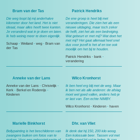
Bram van der Tas
Patrick Hendriks
Die weg loopt bij mij anderhalve
De ene groep is heel blij met
kilometer door het land. Het is niet
veranderingen. Die zien het als een
ideaal, maar alles heeft twee kanten.
nieuwe uitdaging, maar toch zeker
Je veranderd wat in je doen en laten.
de helft, ziet het als een bedreiging.
Ik heb weinig meer te doen eigenlijk.
Wat gebeurt er met mij? Wat doet het
met mij? Het gaat allemaal heel snel
Schaap
-
Weiland
-
weg
-
Bram van
dus voor jezelf is het af en toe ook
der Tas
moeilijk om het bij te houden.
Patrick Hendriks
-
bank
-
verandering
Anneke van der Lans
Wilco Kronhorst
Anneke van der Lans
-
Christelijk
-
Ik ben heel erg blij met de weg. Maar
Kerk
-
Berkel en Rodenrijs
-
ik ben net als alle anderen: de afslag
Kinderen
moet wel goed vallen, anders heb je
er last van. Een echte NIMBY.
Wilco Kronhorst
-
Kinderen
-
haven
Marielle Binkhorst
Dhr. van Vliet
Bellypainting is het beschilderen van
Ik denk dat hij 150, 200 kilo woog.
zwangere buiken om fotos van te
Een kolossale beer. Tassen vol met
maken. Voor een geboortekaartje of
koffie stond hij vol te laden. Ik zag