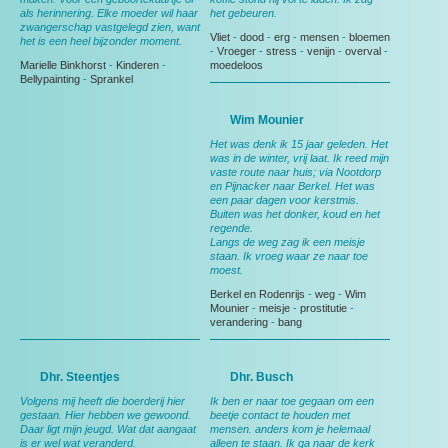
als herinnering. Elke moeder wil haar
het gebeuren.
zwangerschap vastgelegd zien, want
Vliet
-
dood
-
erg
-
mensen
-
bloemen
het is een heel bijzonder moment.
-
Vroeger
-
stress
-
venijn
-
overval
-
Marielle Binkhorst
-
Kinderen
-
moedeloos
Bellypainting
-
Sprankel
Wim Mounier
Het was denk ik 15 jaar geleden. Het
was in de winter, vrij laat. Ik reed mijn
vaste route naar huis; via Nootdorp
en Pijnacker naar Berkel. Het was
een paar dagen voor kerstmis.
Buiten was het donker, koud en het
regende.
Langs de weg zag ik een meisje
staan. Ik vroeg waar ze naar toe
moest.
Berkel en Rodenrijs
-
weg
-
Wim
Mounier
-
meisje
-
prostitutie
-
verandering
-
bang
Dhr. Steentjes
Dhr. Busch
Volgens mij heeft die boerderij hier
Ik ben er naar toe gegaan om een
gestaan. Hier hebben we gewoond.
beetje contact te houden met
Daar ligt mijn jeugd. Wat dat aangaat
mensen. anders kom je helemaal
is er wel wat veranderd.
alleen te staan. Ik ga naar de kerk