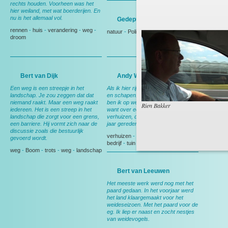
rechts houden. Voorheen was het
hier weiland, met wat boerderijen. En
nu is het allemaal vol.
Gedeputeerde Evertse
rennen
-
huis
-
verandering
-
weg
-
natuur
-
Politiek
droom
Bert van Dijk
Andy Wibier
Een weg is een streepje in het
Als ik hier rij denk ik aan ruimte, rust
landschap. Je zou zeggen dat dat
en schapen. En aan thuis, want dan
niemand raakt. Maar een weg raakt
ben ik op weg naar huis. Nog wel,
Rien Bakker
iedereen. Het is een streep in het
want over een maand ga ik
landschap die zorgt voor een grens,
verhuizen, dan heb ik deze weg 15
een barriere. Hij vormt zich naar de
jaar gereden.
discussie zoals die bestuurlijk
verhuizen
-
Berkel en Rodenrijs
-
gevoerd wordt.
bedrijf
-
tuin
weg
-
Boom
-
trots
-
weg
-
landschap
Bert van Leeuwen
Het meeste werk werd nog met het
paard gedaan. In het voorjaar werd
het land klaargemaakt voor het
weideseizoen. Met het paard voor de
eg. Ik liep er naast en zocht nestjes
van weidevogels.