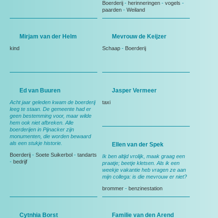
Boerderij
-
herinneringen
-
vogels
-
paarden
-
Weiland
Mirjam van der Helm
Mevrouw de Keijzer
kind
Schaap
-
Boerderij
Ed van Buuren
Jasper Vermeer
Acht jaar geleden kwam de boerderij
taxi
leeg te staan. De gemeente had er
geen bestemming voor, maar wilde
hem ook niet afbreken. Alle
boerderijen in Pijnacker zijn
monumenten, die worden bewaard
als een stukje historie.
Ellen van der Spek
Boerderij
-
Soete Suikerbol
-
tandarts
Ik ben altijd vrolijk, maak graag een
-
bedrijf
praatje; beetje kletsen. Als ik een
weekje vakantie heb vragen ze aan
mijn collega: is die mevrouw er niet?
brommer
-
benzinestation
Cytnhia Borst
Familie van den Arend