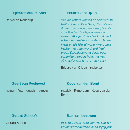
Rijleraar Willem Snel
Eduard van Gijzen
Berkel en Rodenrijs
Van de kopers komen er heel veel uit
Rotterdam en Den Haag. Die zitten in
de fase van huisje, boompje, beestje
en willen hier heel graag komen
wonen. ALs je uit de stad komt vind
je het hier heel mooi. Ik denk dat de
mensen die hier al wonen wel zoiets
hebben van: het wordt wel heel
groot. Die missen het dorp. Voor
sommige mensen hoeft het niet
allemaal zo groot en zo massaal.
Eduard van Gijzen
-
makelaar
Geert van Poelgeest
Kees van den Bemt
natuur
-
fiets
-
vogels
-
vogels
muziek
-
Rotterdam
-
Kees van den
Bemt
Gerard Schoofs
Bas van Leeuwen
Gerard Schoofs
Er is hier in de afgelopen vijf jaar net
zoveel veranderd als in de vijftig jaar