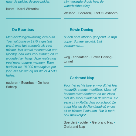
naar de polder, de lege polder.
zijn, veranderd ook heel de
waterhuishouding.
kunst
-
Karel Winterink
Weiland
-
Boerderij
-
Piet Oudshoorn
De Buurtbus
Edwin Dening
Men heeft tegenwoordig een auto.
Ik heb hem officieel geopend. In mijn
Toen dit busje in 1979 ingesteld
uppie. Schaar gepakt. Lint
werd, was het autogebruik veel
gespannen....
minder. Het aantal mensen dat een
rijbewijs had was veel minder, en er
weg
-
schaatsen
-
Edwin Dening
-
woonde hier langs deze route nog
tunnel
veel meer oudere mensen. Toen
hadden we 18.000 passagiers per
jaar. Nu zijn we blij als we er 4.500
halen.
Gerbrand Nap
ouderen
-
Buurtbus
-
De heer
Voor het echte boeren wordt het hier
Scharp
natuurlijk steeds moeilijker. Maar wij
hebben twee dochters en we zitten
hier wel mooi middenin de wereld. De
eene zit in Rotterdam op school. Ze
stapt hier op de Randstadrail en ze
zit er binnen 7 minuten. Dat is toch
ook makkelijk?
Boerderij
-
polder
-
Gerbrand Nap
-
Gerbrand Nap