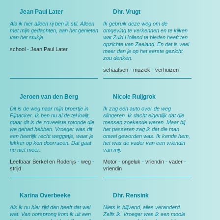
Jean Paul Later
Dhr. Vrugt
Als ik hier alleen rij ben ik stil. Alleen
Ik gebruik deze weg om de
met mijn gedachten, aan het genieten
omgeving te verkennen en te kijken
van het stukje.
wat Zuid Holland te bieden heeft ten
opzichte van Zeeland. En dat is veel
school
-
Jean Paul Later
meer dan je op het eerste gezicht
zou denken.
schaatsen
-
muziek
-
verhuizen
Jeroen van den Berg
Nicole Ruijgrok
Dit is de weg naar mijn broertje in
Ik zag een auto over de weg
Pijnacker. Ik ben nu al de tel kwijt,
slingeren. Ik dacht eigenlijk dat die
maar dit is de zoveelste rotonde die
mensen zoekende waren. Maar bij
we gehad hebben. Vroeger was dit
het passeren zag ik dat die man
een heerlijk recht weggetje, waar je
onwel geworden was. Ik kende hem,
lekker op kon doorracen. Dat gaat
het was de vader van een vriendin
nu niet meer.
van mij.
Leefbaar Berkel en Roderijs
-
weg
-
Motor
-
ongeluk
-
vriendin
-
vader
-
strijd
vriendin
Karina Overbeeke
Dhr. Rensink
Als ik nu hier rijd dan heeft dat wel
Niets is blijvend, alles veranderd.
wat. Van oorsprong kom ik uit een
Zelfs ik. Vroeger was ik een mooie