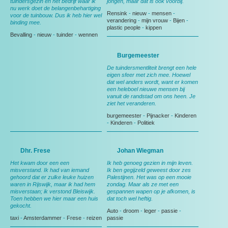
tuindersgezin en het bedrijf waar ik
jongen, maar dat is ook voorbij.
nu werk doet de belangenbehartiging
Rensink
-
nieuw
-
mensen
-
voor de tuinbouw. Dus ik heb hier wel
verandering
-
mijn vrouw
-
Bijen
-
binding mee.
plastic people
-
kippen
Bevalling
-
nieuw
-
tuinder
-
wennen
Burgemeester
De tuindersmentliteit brengt een hele
eigen sfeer met zich mee. Hoewel
dat wel anders wordt, want er komen
een heleboel nieuwe mensen bij
vanuit de randstad om ons heen. Je
ziet het veranderen.
burgemeester
-
Pijnacker
-
Kinderen
-
Kinderen
-
Politiek
Dhr. Frese
Johan Wiegman
Het kwam door een een
Ik heb genoeg gezien in mijn leven.
misverstand. Ik had van iemand
Ik ben gegijzeld geweest door zes
gehoord dat er zulke leuke huizen
Palestijnen. Het was op een mooie
waren in Rijswijk, maar ik had hem
zondag. Maar als ze met een
misverstaan; ik verstond Bleiswijk.
gespannen wapen op je afkomen, is
Toen hebben we hier maar een huis
dat toch wel heftig.
gekocht.
Auto
-
droom
-
leger
-
passie
-
taxi
-
Amsterdammer
-
Frese
-
reizen
passie