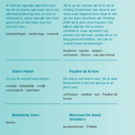
Ik vind het eigenlijk altijd heel stom
Als ik op de rotonde rijd en ik sla af
dat als je ergens rijdt waar eerst nog
richting Zoetermeer dan denk ik aan
allemaal landschap was en wat nu
onze oude kippenschuur waar ik dan
bebouwd is, dat je eigenlijk niet meer
als het ware doorheen rijd. Richting
goed voor je kan halen hoe het
Delft rijd ik door onze kassen. Dat
hiervoor was.
blijft je altijd bij. Het is enorm
veranderd, maar wij weten nog
herinneringen
-
landschap
-
vreemd
precies hoe het was, omdat we er zo
lang gewoond hebben. Het zijn nu
vooral mooie herinneringen.
Kinderen
-
tuinder
-
kippen
-
verhuizen
-
Rozen
-
van den Arend
Albert Haket
Pauline de Kroon
Zo zou ik mezelf omschrijven...
De club is een warm nest. Als je daar
binnenkomt is het net alsof je er al
sociaal
-
initiatiefrijk
-
vrolijk
-
jaren was.
verzorgend
-
spontaan
verhuizen
-
voetbal
-
tuin
-
Pauline de
Kroon
Madeleine Soen
Mevrouw De Goeij-
Smulders
forens
burgemeester
-
Politiek