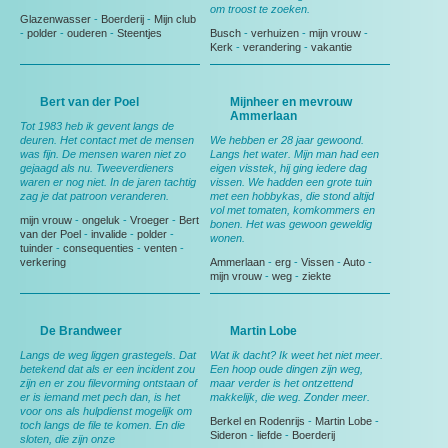
om troost te zoeken.
Glazenwasser
-
Boerderij
-
Mijn club
-
polder
-
ouderen
-
Steentjes
Busch
-
verhuizen
-
mijn vrouw
-
Kerk
-
verandering
-
vakantie
Bert van der Poel
Mijnheer en mevrouw
Ammerlaan
Tot 1983 heb ik gevent langs de
deuren. Het contact met de mensen
We hebben er 28 jaar gewoond.
was fijn. De mensen waren niet zo
Langs het water. Mijn man had een
gejaagd als nu. Tweeverdieners
eigen visstek, hij ging iedere dag
waren er nog niet. In de jaren tachtig
vissen. We hadden een grote tuin
zag je dat patroon veranderen.
met een hobbykas, die stond altijd
vol met tomaten, komkommers en
mijn vrouw
-
ongeluk
-
Vroeger
-
Bert
bonen. Het was gewoon geweldig
van der Poel
-
invalide
-
polder
-
wonen.
tuinder
-
consequenties
-
venten
-
verkering
Ammerlaan
-
erg
-
Vissen
-
Auto
-
mijn vrouw
-
weg
-
ziekte
De Brandweer
Martin Lobe
Langs de weg liggen grastegels. Dat
Wat ik dacht? Ik weet het niet meer.
betekend dat als er een incident zou
Een hoop oude dingen zijn weg,
zijn en er zou filevorming ontstaan of
maar verder is het ontzettend
er is iemand met pech dan, is het
makkelijk, die weg. Zonder meer.
voor ons als hulpdienst mogelijk om
Berkel en Rodenrijs
-
Martin Lobe
-
toch langs de file te komen. En die
Sideron
-
liefde
-
Boerderij
sloten, die zijn onze