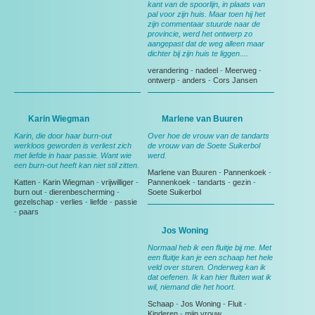
kant van de spoorlijn, in plaats van
pal voor zijn huis. Maar toen hij het
zijn commentaar stuurde naar de
provincie, werd het ontwerp zo
aangepast dat de weg alleen maar
dichter bij zijn huis te liggen....
verandering
-
nadeel
-
Meerweg
-
ontwerp
-
anders
-
Cors Jansen
Karin Wiegman
Marlene van Buuren
Karin, die door haar burn-out
Over hoe de vrouw van de tandarts
werkloos geworden is verliest zich
de vrouw van de Soete Suikerbol
met liefde in haar passie. Want wie
werd.
een burn-out heeft kan niet stil zitten.
Marlene van Buuren
-
Pannenkoek
-
Katten
-
Karin Wiegman
-
vrijwilliger
-
Pannenkoek
-
tandarts
-
gezin
-
burn out
-
dierenbescherming
-
Soete Suikerbol
gezelschap
-
verlies
-
liefde
-
passie
-
paars
Jos Woning
Normaal heb ik een fluitje bij me. Met
een fluitje kan je een schaap het hele
veld over sturen. Onderweg kan ik
dat oefenen. Ik kan hier fluiten wat ik
wil, niemand die het hoort.
Schaap
-
Jos Woning
-
Fluit
-
Kinderen
-
mijn vrouw