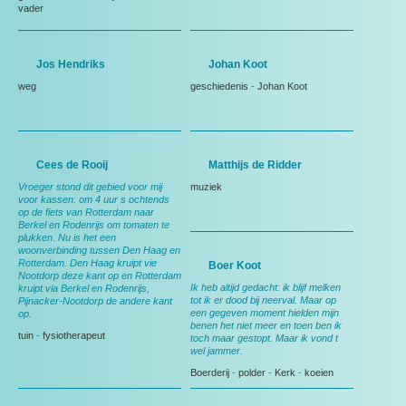
vader
Jos Hendriks
Johan Koot
weg
geschiedenis
-
Johan Koot
Cees de Rooij
Matthijs de Ridder
Vroeger stond dit gebied voor mij
muziek
voor kassen: om 4 uur s ochtends
op de fiets van Rotterdam naar
Berkel en Rodenrijs om tomaten te
plukken. Nu is het een
woonverbinding tussen Den Haag en
Rotterdam. Den Haag kruipt vie
Boer Koot
Nootdorp deze kant op en Rotterdam
Ik heb altijd gedacht: ik blijf melken
kruipt via Berkel en Rodenrijs,
tot ik er dood bij neerval. Maar op
Pijnacker-Nootdorp de andere kant
een gegeven moment hielden mijn
op.
benen het niet meer en toen ben ik
tuin
-
fysiotherapeut
toch maar gestopt. Maar ik vond t
wel jammer.
Boerderij
-
polder
-
Kerk
-
koeien