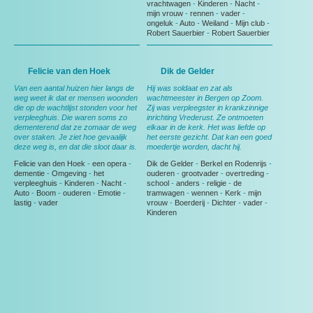
vrachtwagen
-
Kinderen
-
Nacht
-
mijn vrouw
-
rennen
-
vader
-
ongeluk
-
Auto
-
Weiland
-
Mijn club
-
Robert Sauerbier
-
Robert Sauerbier
Felicie van den Hoek
Dik de Gelder
Van een aantal huizen hier langs de
Hij was soldaat en zat als
weg weet ik dat er mensen woonden
wachtmeester in Bergen op Zoom.
die op de wachtlijst stonden voor het
Zij was verpleegster in krankzinnige
verpleeghuis. Die waren soms zo
inrichting Vrederust. Ze ontmoeten
dementerend dat ze zomaar de weg
elkaar in de kerk. Het was liefde op
over staken. Je ziet hoe gevaalijk
het eerste gezicht. Dat kan een goed
deze weg is, en dat die sloot daar is.
moedertje worden, dacht hij.
Felicie van den Hoek
-
een opera
-
Dik de Gelder
-
Berkel en Rodenrijs
-
dementie
-
Omgeving
-
het
ouderen
-
grootvader
-
overtreding
-
verpleeghuis
-
Kinderen
-
Nacht
-
school
-
anders
-
religie
-
de
Auto
-
Boom
-
ouderen
-
Emotie
-
tramwagen
-
wennen
-
Kerk
-
mijn
lastig
-
vader
vrouw
-
Boerderij
-
Dichter
-
vader
-
Kinderen