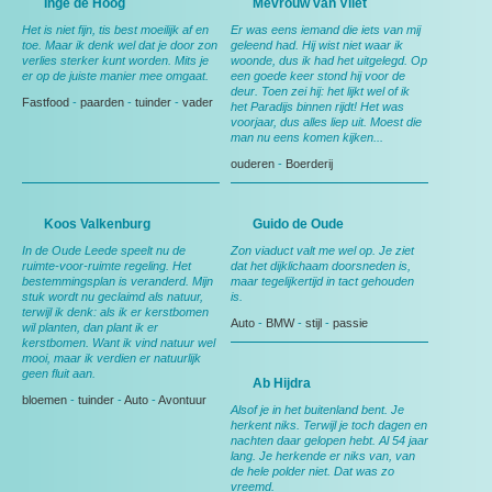
Inge de Hoog
Mevrouw van Vliet
Het is niet fijn, tis best moeilijk af en
Er was eens iemand die iets van mij
toe. Maar ik denk wel dat je door zon
geleend had. Hij wist niet waar ik
verlies sterker kunt worden. Mits je
woonde, dus ik had het uitgelegd. Op
er op de juiste manier mee omgaat.
een goede keer stond hij voor de
deur. Toen zei hij: het lijkt wel of ik
Fastfood
-
paarden
-
tuinder
-
vader
het Paradijs binnen rijdt! Het was
voorjaar, dus alles liep uit. Moest die
man nu eens komen kijken...
ouderen
-
Boerderij
Koos Valkenburg
Guido de Oude
In de Oude Leede speelt nu de
Zon viaduct valt me wel op. Je ziet
ruimte-voor-ruimte regeling. Het
dat het dijklichaam doorsneden is,
bestemmingsplan is veranderd. Mijn
maar tegelijkertijd in tact gehouden
stuk wordt nu geclaimd als natuur,
is.
terwijl ik denk: als ik er kerstbomen
Auto
-
BMW
-
stijl
-
passie
wil planten, dan plant ik er
kerstbomen. Want ik vind natuur wel
mooi, maar ik verdien er natuurlijk
geen fluit aan.
Ab Hijdra
bloemen
-
tuinder
-
Auto
-
Avontuur
Alsof je in het buitenland bent. Je
herkent niks. Terwijl je toch dagen en
nachten daar gelopen hebt. Al 54 jaar
lang. Je herkende er niks van, van
de hele polder niet. Dat was zo
vreemd.